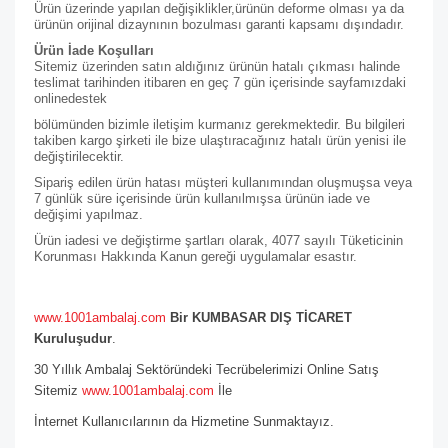
Ürün üzerinde yapılan değişiklikler,ürünün deforme olması ya da
ürünün orijinal dizaynının bozulması garanti kapsamı dışındadır.
Ürün İade Koşulları
Sitemiz üzerinden satın aldığınız ürünün hatalı çıkması halinde
teslimat tarihinden itibaren en geç 7 gün içerisinde sayfamızdaki
online
destek
bölümünden bizimle iletişim kurmanız gerekmektedir. Bu bilgileri
takiben kargo şirketi ile bize ulaştıracağınız hatalı ürün yenisi ile
değiştirilecektir.
Sipariş edilen ürün hatası müşteri kullanımından oluşmuşsa veya
7 günlük süre içerisinde ürün kullanılmışsa ürünün iade ve
değişimi yapılmaz.
Ürün iadesi ve değiştirme şartları olarak, 4077 sayılı Tüketicinin
Korunması Hakkında Kanun gereği uygulamalar esastır.
www.1001ambalaj.com
Bir KUMBASAR DIŞ TİCARET
Kuruluşudur
.
30 Yıllık Ambalaj Sektöründeki Tecrübelerimizi Online Satış
Sitemiz
www.1001ambalaj.com
İle
İnternet Kullanıcılarının da Hizmetine Sunmaktayız.