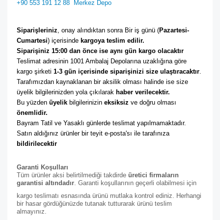
+90 553 191 12 88
Merkez Depo
Siparişleriniz
, onay alındıktan sonra Bir iş günü (
Pazartesi-
Cumartesi
) içerisinde 
kargoya teslim edilir. 
Siparişiniz 15:00 dan önce ise aynı gün kargo olacaktır
Teslimat adresinin 1001 Ambalaj Depolarına uzaklığına göre 
kargo şirketi
 1-3 gün içerisinde siparişinizi size ulaştıracaktır
. 
Tarafımızdan kaynaklanan bir aksilik olması halinde ise size 
üyelik bilgilerinizden yola çıkılarak 
haber verilecektir. 
Bu yüzden 
üyelik
 bilgilerinizin 
eksiksiz
 ve doğru olması 
önemlidir. 
Bayram Tatil ve Yasaklı günlerde teslimat yapılmamaktadır. 
Satın aldığınız ürünler bir teyit e-posta'sı ile tarafınıza 
bildirilecektir
Garanti Koşulları
Tüm ürünler aksi belirtilmediği takdirde
üretici firmaların
garantisi altındadır
. Garanti koşullarının geçerli olabilmesi için
kargo teslimatı esnasında ürünü mutlaka kontrol ediniz. Herhangi
bir hasar gördüğünüzde tutanak tutturarak ürünü teslim
almayınız.