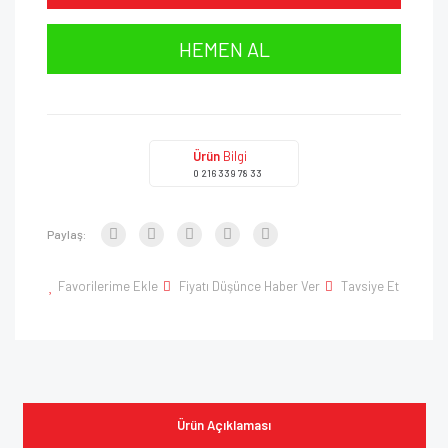
HEMEN AL
Ürün
Bilgi
0 216 339 78 33
Paylaş:
Favorilerime Ekle
Fiyatı Düşünce Haber Ver
Tavsiye Et
Ürün Açıklaması