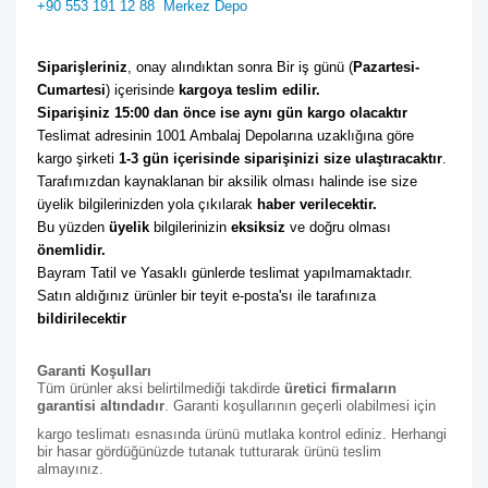
+90 553 191 12 88
Merkez Depo
Siparişleriniz
, onay alındıktan sonra Bir iş günü (
Pazartesi-
Cumartesi
) içerisinde 
kargoya teslim edilir. 
Siparişiniz 15:00 dan önce ise aynı gün kargo olacaktır
Teslimat adresinin 1001 Ambalaj Depolarına uzaklığına göre 
kargo şirketi
 1-3 gün içerisinde siparişinizi size ulaştıracaktır
. 
Tarafımızdan kaynaklanan bir aksilik olması halinde ise size 
üyelik bilgilerinizden yola çıkılarak 
haber verilecektir. 
Bu yüzden 
üyelik
 bilgilerinizin 
eksiksiz
 ve doğru olması 
önemlidir. 
Bayram Tatil ve Yasaklı günlerde teslimat yapılmamaktadır. 
Satın aldığınız ürünler bir teyit e-posta'sı ile tarafınıza 
bildirilecektir
Garanti Koşulları
Tüm ürünler aksi belirtilmediği takdirde
üretici firmaların
garantisi altındadır
. Garanti koşullarının geçerli olabilmesi için
kargo teslimatı esnasında ürünü mutlaka kontrol ediniz. Herhangi
bir hasar gördüğünüzde tutanak tutturarak ürünü teslim
almayınız.