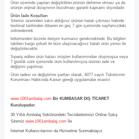
Ürün üzerinde yapılan değişiklikler,ürünün deforme olması ya da
ürünün orijinal dizaynının bozulması garanti kapsamı dışındadır.
Ürün İade Koşulları
Sitemiz üzerinden satın aldığınız ürünün hatalı çıkması halinde
teslimat tarihinden itibaren en geç 7 gün içerisinde sayfamızdaki
online
destek
bölümünden bizimle iletişim kurmanız gerekmektedir. Bu bilgileri
takiben kargo şirketi ile bize ulaştıracağınız hatalı ürün yenisi ile
değiştirilecektir.
Sipariş edilen ürün hatası müşteri kullanımından oluşmuşsa veya
7 günlük süre içerisinde ürün kullanılmışsa ürünün iade ve
değişimi yapılmaz.
Ürün iadesi ve değiştirme şartları olarak, 4077 sayılı Tüketicinin
Korunması Hakkında Kanun gereği uygulamalar esastır.
www.1001ambalaj.com
Bir KUMBASAR DIŞ TİCARET
Kuruluşudur
.
30 Yıllık Ambalaj Sektöründeki Tecrübelerimizi Online Satış
Sitemiz
www.1001ambalaj.com
İle
İnternet Kullanıcılarının da Hizmetine Sunmaktayız.