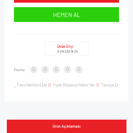
HEMEN AL
Ürün
Bilgi
0 216 339 78 33
Paylaş:
Favorilerime Ekle
Fiyatı Düşünce Haber Ver
Tavsiye Et
Ürün Açıklaması