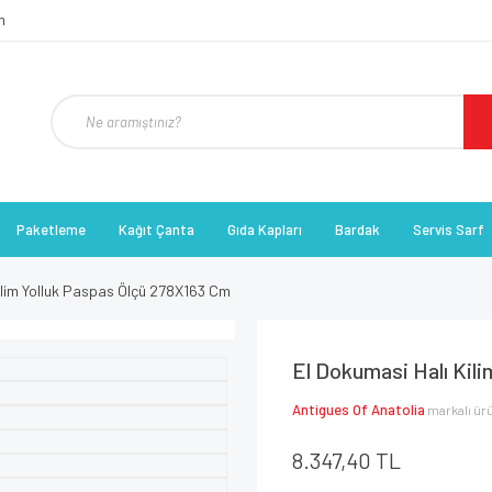
Paketleme
Kağıt Çanta
Gıda Kapları
Bardak
Servis Sarf
ilim Yolluk Paspas Ölçü 278X163 Cm
El Dokumasi Halı Kil
Antigues Of Anatolia
markalı ür
8.347,40 TL