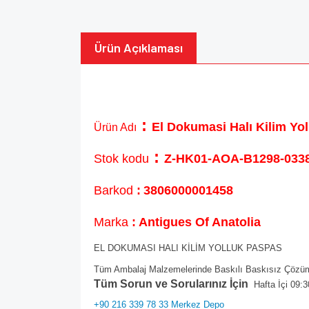
Ürün Açıklaması
:
El Dokumasi Halı Kilim Y
Ürün Adı
:
Stok kodu
Z-HK01-AOA-B1298-0338
Barkod
:
3806000001458
Marka
: Antigues Of Anatolia
EL DOKUMASI HALI KİLİM YOLLUK PASPAS
Tüm Ambalaj Malzemelerinde Baskılı Baskısız Çözüml
Tüm Sorun ve Sorularınız İçin
Hafta İçi 09:3
+90 216 339 78 33 Merkez Depo