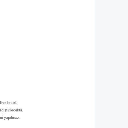
.
line
destek
iştirilecektir.
imi yapılmaz.