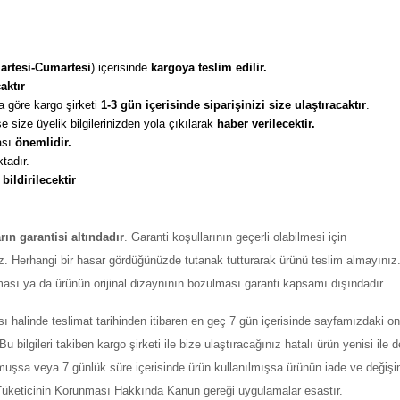
artesi-Cumartesi
) içerisinde 
kargoya teslim edilir. 
aktır
 göre kargo şirketi
 1-3 gün içerisinde siparişinizi size ulaştıracaktır
. 
 size üyelik bilgilerinizden yola çıkılarak 
haber verilecektir. 
sı 
önemlidir. 
tadır. 
 
bildirilecektir
arın garantisi altındadır
. Garanti koşullarının geçerli olabilmesi için
z. Herhangi bir hasar gördüğünüzde tutanak tutturarak ürünü teslim almayınız
ması ya da ürünün orijinal dizaynının bozulması garanti kapsamı dışındadır.
ı halinde teslimat tarihinden itibaren en geç 7 gün içerisinde sayfamızdaki on
ilgileri takiben kargo şirketi ile bize ulaştıracağınız hatalı ürün yenisi ile değ
şmuşsa veya 7 günlük süre içerisinde ürün kullanılmışsa ürünün iade ve değiş
ı Tüketicinin Korunması Hakkında Kanun gereği uygulamalar esastır.