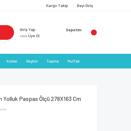
Kargo Takip
Bayi Giriş
Giriş Yap
Sepetim
Üye Ol
veya
Koliler
Naylon
Taşıma
Mutfak
im Yolluk Paspas Ölçü 278X163 Cm
ünler