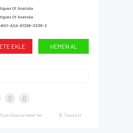
tigues Of Anatolia
tigues Of Anatolia
HK01-AOA-B1298-0338-2
ETE EKLE
HEMEN AL
Fiyatı Düşünce Haber Ver
Tavsiye Et