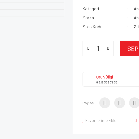
Kategori
An
Marka
An
Stok Kodu
Z-
SEP
Ürün
Bilgi
0 216 339 78 33
Paylaş:
Favorilerime Ekle