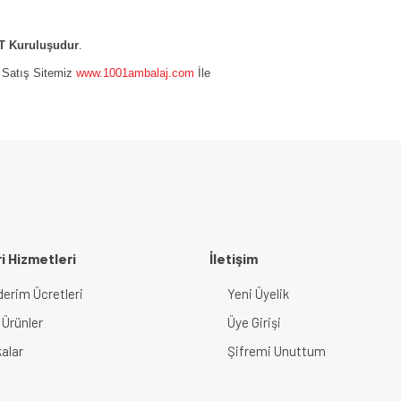
 Kuruluşudur
.
e Satış Sitemiz
www.1001ambalaj.com
İle
i Hizmetleri
İletişim
erim Ücretleri
Yeni Üyelik
 Ürünler
Üye Girişi
alar
Şifremi Unuttum