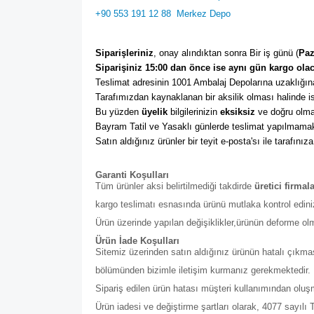
+90 553 191 12 88
Merkez Depo
Siparişleriniz
, onay alındıktan sonra Bir iş günü (
Paz
Siparişiniz 15:00 dan önce ise aynı gün kargo olac
Teslimat adresinin 1001 Ambalaj Depolarına uzaklığına
Tarafımızdan kaynaklanan bir aksilik olması halinde ise
Bu yüzden 
üyelik
 bilgilerinizin 
eksiksiz
 ve doğru olma
Bayram Tatil ve Yasaklı günlerde teslimat yapılmamak
Satın aldığınız ürünler bir teyit e-posta'sı ile tarafınıza
Garanti Koşulları
Tüm ürünler aksi belirtilmediği takdirde
üretici firmal
kargo teslimatı esnasında ürünü mutlaka kontrol edini
Ürün üzerinde yapılan değişiklikler,ürünün deforme ol
Ürün İade Koşulları
Sitemiz üzerinden satın aldığınız ürünün hatalı çıkmas
bölümünden bizimle iletişim kurmanız gerekmektedir. Bu b
Sipariş edilen ürün hatası müşteri kullanımından olu
Ürün iadesi ve değiştirme şartları olarak, 4077 sayıl