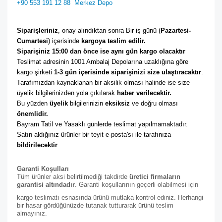
+90 553 191 12 88
Merkez Depo
Siparişleriniz
, onay alındıktan sonra Bir iş günü (
Pazartesi-
Cumartesi
) içerisinde 
kargoya teslim edilir. 
Siparişiniz 15:00 dan önce ise aynı gün kargo olacaktır
Teslimat adresinin 1001 Ambalaj Depolarına uzaklığına göre 
kargo şirketi
 1-3 gün içerisinde siparişinizi size ulaştıracaktır
. 
Tarafımızdan kaynaklanan bir aksilik olması halinde ise size 
üyelik bilgilerinizden yola çıkılarak 
haber verilecektir. 
Bu yüzden 
üyelik
 bilgilerinizin 
eksiksiz
 ve doğru olması 
önemlidir. 
Bayram Tatil ve Yasaklı günlerde teslimat yapılmamaktadır. 
Satın aldığınız ürünler bir teyit e-posta'sı ile tarafınıza 
bildirilecektir
Garanti Koşulları
Tüm ürünler aksi belirtilmediği takdirde
üretici firmaların
garantisi altındadır
. Garanti koşullarının geçerli olabilmesi için
kargo teslimatı esnasında ürünü mutlaka kontrol ediniz. Herhangi
bir hasar gördüğünüzde tutanak tutturarak ürünü teslim
almayınız.