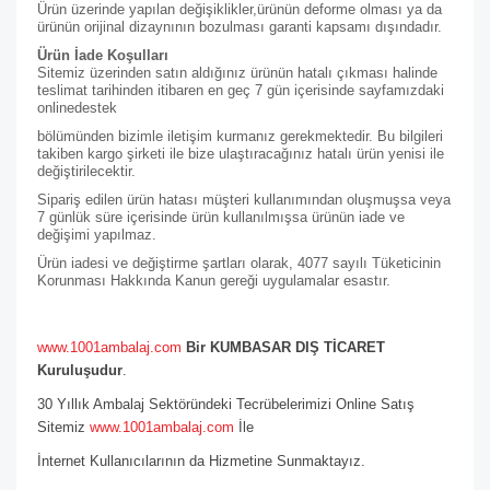
Ürün üzerinde yapılan değişiklikler,ürünün deforme olması ya da
ürünün orijinal dizaynının bozulması garanti kapsamı dışındadır.
Ürün İade Koşulları
Sitemiz üzerinden satın aldığınız ürünün hatalı çıkması halinde
teslimat tarihinden itibaren en geç 7 gün içerisinde sayfamızdaki
online
destek
bölümünden bizimle iletişim kurmanız gerekmektedir. Bu bilgileri
takiben kargo şirketi ile bize ulaştıracağınız hatalı ürün yenisi ile
değiştirilecektir.
Sipariş edilen ürün hatası müşteri kullanımından oluşmuşsa veya
7 günlük süre içerisinde ürün kullanılmışsa ürünün iade ve
değişimi yapılmaz.
Ürün iadesi ve değiştirme şartları olarak, 4077 sayılı Tüketicinin
Korunması Hakkında Kanun gereği uygulamalar esastır.
www.1001ambalaj.com
Bir KUMBASAR DIŞ TİCARET
Kuruluşudur
.
30 Yıllık Ambalaj Sektöründeki Tecrübelerimizi Online Satış
Sitemiz
www.1001ambalaj.com
İle
İnternet Kullanıcılarının da Hizmetine Sunmaktayız.