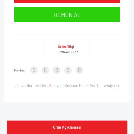
HEMEN AL
Ürün
Bilgi
0 216 339 78 33
Paylaş:
Favorilerime Ekle
Fiyatı Düşünce Haber Ver
Tavsiye Et
Ürün Açıklaması