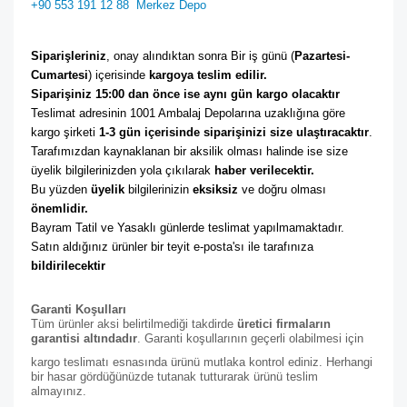
+90 553 191 12 88
Merkez Depo
Siparişleriniz
, onay alındıktan sonra Bir iş günü (
Pazartesi-
Cumartesi
) içerisinde 
kargoya teslim edilir. 
Siparişiniz 15:00 dan önce ise aynı gün kargo olacaktır
Teslimat adresinin 1001 Ambalaj Depolarına uzaklığına göre 
kargo şirketi
 1-3 gün içerisinde siparişinizi size ulaştıracaktır
. 
Tarafımızdan kaynaklanan bir aksilik olması halinde ise size 
üyelik bilgilerinizden yola çıkılarak 
haber verilecektir. 
Bu yüzden 
üyelik
 bilgilerinizin 
eksiksiz
 ve doğru olması 
önemlidir. 
Bayram Tatil ve Yasaklı günlerde teslimat yapılmamaktadır. 
Satın aldığınız ürünler bir teyit e-posta'sı ile tarafınıza 
bildirilecektir
Garanti Koşulları
Tüm ürünler aksi belirtilmediği takdirde
üretici firmaların
garantisi altındadır
. Garanti koşullarının geçerli olabilmesi için
kargo teslimatı esnasında ürünü mutlaka kontrol ediniz. Herhangi
bir hasar gördüğünüzde tutanak tutturarak ürünü teslim
almayınız.