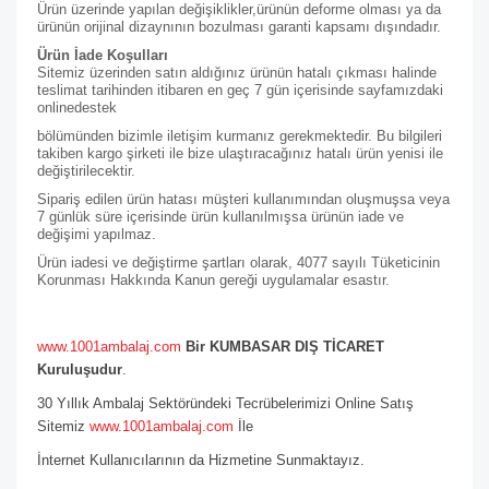
Ürün üzerinde yapılan değişiklikler,ürünün deforme olması ya da
ürünün orijinal dizaynının bozulması garanti kapsamı dışındadır.
Ürün İade Koşulları
Sitemiz üzerinden satın aldığınız ürünün hatalı çıkması halinde
teslimat tarihinden itibaren en geç 7 gün içerisinde sayfamızdaki
online
destek
bölümünden bizimle iletişim kurmanız gerekmektedir. Bu bilgileri
takiben kargo şirketi ile bize ulaştıracağınız hatalı ürün yenisi ile
değiştirilecektir.
Sipariş edilen ürün hatası müşteri kullanımından oluşmuşsa veya
7 günlük süre içerisinde ürün kullanılmışsa ürünün iade ve
değişimi yapılmaz.
Ürün iadesi ve değiştirme şartları olarak, 4077 sayılı Tüketicinin
Korunması Hakkında Kanun gereği uygulamalar esastır.
www.1001ambalaj.com
Bir KUMBASAR DIŞ TİCARET
Kuruluşudur
.
30 Yıllık Ambalaj Sektöründeki Tecrübelerimizi Online Satış
Sitemiz
www.1001ambalaj.com
İle
İnternet Kullanıcılarının da Hizmetine Sunmaktayız.