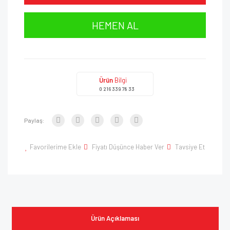
HEMEN AL
Ürün
Bilgi
0 216 339 78 33
Paylaş:
Favorilerime Ekle
Fiyatı Düşünce Haber Ver
Tavsiye Et
Ürün Açıklaması