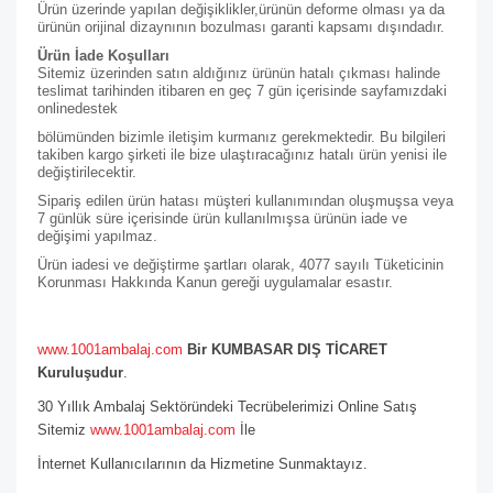
Ürün üzerinde yapılan değişiklikler,ürünün deforme olması ya da
ürünün orijinal dizaynının bozulması garanti kapsamı dışındadır.
Ürün İade Koşulları
Sitemiz üzerinden satın aldığınız ürünün hatalı çıkması halinde
teslimat tarihinden itibaren en geç 7 gün içerisinde sayfamızdaki
online
destek
bölümünden bizimle iletişim kurmanız gerekmektedir. Bu bilgileri
takiben kargo şirketi ile bize ulaştıracağınız hatalı ürün yenisi ile
değiştirilecektir.
Sipariş edilen ürün hatası müşteri kullanımından oluşmuşsa veya
7 günlük süre içerisinde ürün kullanılmışsa ürünün iade ve
değişimi yapılmaz.
Ürün iadesi ve değiştirme şartları olarak, 4077 sayılı Tüketicinin
Korunması Hakkında Kanun gereği uygulamalar esastır.
www.1001ambalaj.com
Bir KUMBASAR DIŞ TİCARET
Kuruluşudur
.
30 Yıllık Ambalaj Sektöründeki Tecrübelerimizi Online Satış
Sitemiz
www.1001ambalaj.com
İle
İnternet Kullanıcılarının da Hizmetine Sunmaktayız.