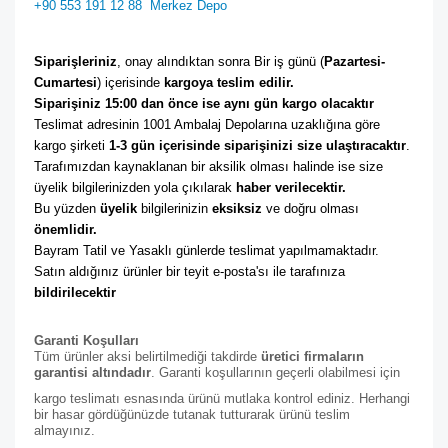
+90 553 191 12 88
Merkez Depo
Siparişleriniz
, onay alındıktan sonra Bir iş günü (
Pazartesi-
Cumartesi
) içerisinde 
kargoya teslim edilir. 
Siparişiniz 15:00 dan önce ise aynı gün kargo olacaktır
Teslimat adresinin 1001 Ambalaj Depolarına uzaklığına göre 
kargo şirketi
 1-3 gün içerisinde siparişinizi size ulaştıracaktır
. 
Tarafımızdan kaynaklanan bir aksilik olması halinde ise size 
üyelik bilgilerinizden yola çıkılarak 
haber verilecektir. 
Bu yüzden 
üyelik
 bilgilerinizin 
eksiksiz
 ve doğru olması 
önemlidir. 
Bayram Tatil ve Yasaklı günlerde teslimat yapılmamaktadır. 
Satın aldığınız ürünler bir teyit e-posta'sı ile tarafınıza 
bildirilecektir
Garanti Koşulları
Tüm ürünler aksi belirtilmediği takdirde
üretici firmaların
garantisi altındadır
. Garanti koşullarının geçerli olabilmesi için
kargo teslimatı esnasında ürünü mutlaka kontrol ediniz. Herhangi
bir hasar gördüğünüzde tutanak tutturarak ürünü teslim
almayınız.