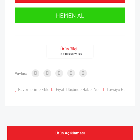
HEMEN AL
Ürün
Bilgi
0 216 339 78 33
Paylaş:
Favorilerime Ekle
Fiyatı Düşünce Haber Ver
Tavsiye Et
Ürün Açıklaması