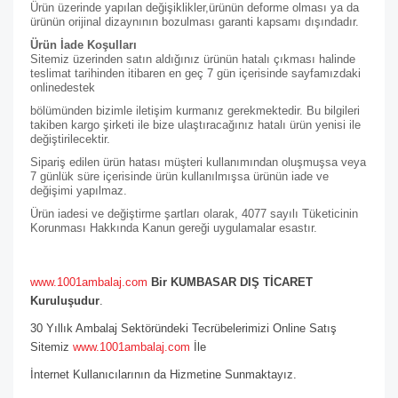
Ürün üzerinde yapılan değişiklikler,ürünün deforme olması ya da
ürünün orijinal dizaynının bozulması garanti kapsamı dışındadır.
Ürün İade Koşulları
Sitemiz üzerinden satın aldığınız ürünün hatalı çıkması halinde
teslimat tarihinden itibaren en geç 7 gün içerisinde sayfamızdaki
online
destek
bölümünden bizimle iletişim kurmanız gerekmektedir. Bu bilgileri
takiben kargo şirketi ile bize ulaştıracağınız hatalı ürün yenisi ile
değiştirilecektir.
Sipariş edilen ürün hatası müşteri kullanımından oluşmuşsa veya
7 günlük süre içerisinde ürün kullanılmışsa ürünün iade ve
değişimi yapılmaz.
Ürün iadesi ve değiştirme şartları olarak, 4077 sayılı Tüketicinin
Korunması Hakkında Kanun gereği uygulamalar esastır.
www.1001ambalaj.com
Bir KUMBASAR DIŞ TİCARET
Kuruluşudur
.
30 Yıllık Ambalaj Sektöründeki Tecrübelerimizi Online Satış
Sitemiz
www.1001ambalaj.com
İle
İnternet Kullanıcılarının da Hizmetine Sunmaktayız.