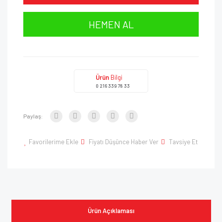
HEMEN AL
Ürün
Bilgi
0 216 339 78 33
Paylaş:
Favorilerime Ekle
Fiyatı Düşünce Haber Ver
Tavsiye Et
Ürün Açıklaması