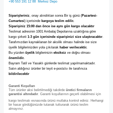
+90 553 191 12 88
Merkez Depo
Siparişleriniz
, onay alındıktan sonra Bir iş günü (
Pazartesi-
Cumartesi
) içerisinde 
kargoya teslim edilir. 
Siparişiniz 15:00 dan önce ise aynı gün kargo olacaktır
Teslimat adresinin 1001 Ambalaj Depolarına uzaklığına göre 
kargo şirketi
 1-3 gün içerisinde siparişinizi size ulaştıracaktır
. 
Tarafımızdan kaynaklanan bir aksilik olması halinde ise size 
üyelik bilgilerinizden yola çıkılarak 
haber verilecektir. 
Bu yüzden 
üyelik
 bilgilerinizin 
eksiksiz
 ve doğru olması 
önemlidir. 
Bayram Tatil ve Yasaklı günlerde teslimat yapılmamaktadır. 
Satın aldığınız ürünler bir teyit e-posta'sı ile tarafınıza 
bildirilecektir
Garanti Koşulları
Tüm ürünler aksi belirtilmediği takdirde
üretici firmaların
garantisi altındadır
. Garanti koşullarının geçerli olabilmesi için
kargo teslimatı esnasında ürünü mutlaka kontrol ediniz. Herhangi
bir hasar gördüğünüzde tutanak tutturarak ürünü teslim
almayınız.