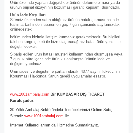
Ürün üzerinde yapılan değişiklikler,ürünün deforme olması ya da
ürünün orijinal dizaynının bozulması garanti kapsamı dışındadır.
Ürün İade Koşulları
Sitemiz üzerinden satın aldığınız ürünün hatalı çıkması halinde
teslimat tarihinden itibaren en geç 7 gün içerisinde sayfamızdaki
online
destek
bölümünden bizimle iletişim kurmanız gerekmektedir. Bu bilgileri
takiben kargo şirketi ile bize ulaştıracağınız hatalı ürün yenisi ile
değiştirilecektir.
Sipariş edilen ürün hatası müşteri kullanımından oluşmuşsa veya
7 günlük süre içerisinde ürün kullanılmışsa ürünün iade ve
değişimi yapılmaz.
Ürün iadesi ve değiştirme şartları olarak, 4077 sayılı Tüketicinin
Korunması Hakkında Kanun gereği uygulamalar esastır.
www.1001ambalaj.com
Bir KUMBASAR DIŞ TİCARET
Kuruluşudur
.
30 Yıllık Ambalaj Sektöründeki Tecrübelerimizi Online Satış
Sitemiz
www.1001ambalaj.com
İle
İnternet Kullanıcılarının da Hizmetine Sunmaktayız.