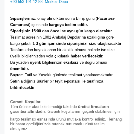
+90 553 191 12 88
Merkez Depo
Siparişleriniz
, onay alındıktan sonra Bir iş günü (
Pazartesi-
Cumartesi
) içerisinde 
kargoya teslim edilir. 
Siparişiniz 15:00 dan önce ise aynı gün kargo olacaktır
Teslimat adresinin 1001 Ambalaj Depolarına uzaklığına göre 
kargo şirketi
 1-3 gün içerisinde siparişinizi size ulaştıracaktır
. 
Tarafımızdan kaynaklanan bir aksilik olması halinde ise size 
üyelik bilgilerinizden yola çıkılarak 
haber verilecektir. 
Bu yüzden 
üyelik
 bilgilerinizin 
eksiksiz
 ve doğru olması 
önemlidir. 
Bayram Tatil ve Yasaklı günlerde teslimat yapılmamaktadır. 
Satın aldığınız ürünler bir teyit e-posta'sı ile tarafınıza 
bildirilecektir
Garanti Koşulları
Tüm ürünler aksi belirtilmediği takdirde
üretici firmaların
garantisi altındadır
. Garanti koşullarının geçerli olabilmesi için
kargo teslimatı esnasında ürünü mutlaka kontrol ediniz. Herhangi
bir hasar gördüğünüzde tutanak tutturarak ürünü teslim
almayınız.