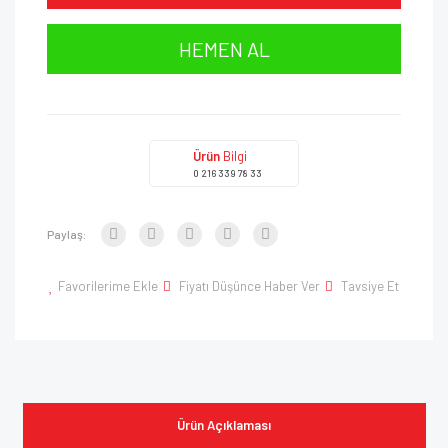
HEMEN AL
Ürün
Bilgi
0 216 339 78 33
Paylaş:
Favorilerime Ekle
Fiyatı Düşünce Haber Ver
Tavsiye Et
Ürün Açıklaması