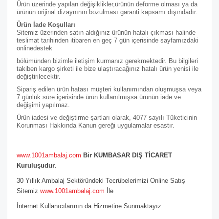
Ürün üzerinde yapılan değişiklikler,ürünün deforme olması ya da
ürünün orijinal dizaynının bozulması garanti kapsamı dışındadır.
Ürün İade Koşulları
Sitemiz üzerinden satın aldığınız ürünün hatalı çıkması halinde
teslimat tarihinden itibaren en geç 7 gün içerisinde sayfamızdaki
online
destek
bölümünden bizimle iletişim kurmanız gerekmektedir. Bu bilgileri
takiben kargo şirketi ile bize ulaştıracağınız hatalı ürün yenisi ile
değiştirilecektir.
Sipariş edilen ürün hatası müşteri kullanımından oluşmuşsa veya
7 günlük süre içerisinde ürün kullanılmışsa ürünün iade ve
değişimi yapılmaz.
Ürün iadesi ve değiştirme şartları olarak, 4077 sayılı Tüketicinin
Korunması Hakkında Kanun gereği uygulamalar esastır.
www.1001ambalaj.com
Bir KUMBASAR DIŞ TİCARET
Kuruluşudur
.
30 Yıllık Ambalaj Sektöründeki Tecrübelerimizi Online Satış
Sitemiz
www.1001ambalaj.com
İle
İnternet Kullanıcılarının da Hizmetine Sunmaktayız.