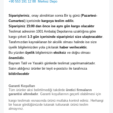
+90 553 191 12 88
Merkez Depo
Siparişleriniz
, onay alındıktan sonra Bir iş günü (
Pazartesi-
Cumartesi
) içerisinde 
kargoya teslim edilir. 
Siparişiniz 15:00 dan önce ise aynı gün kargo olacaktır
Teslimat adresinin 1001 Ambalaj Depolarına uzaklığına göre 
kargo şirketi
 1-3 gün içerisinde siparişinizi size ulaştıracaktır
. 
Tarafımızdan kaynaklanan bir aksilik olması halinde ise size 
üyelik bilgilerinizden yola çıkılarak 
haber verilecektir. 
Bu yüzden 
üyelik
 bilgilerinizin 
eksiksiz
 ve doğru olması 
önemlidir. 
Bayram Tatil ve Yasaklı günlerde teslimat yapılmamaktadır. 
Satın aldığınız ürünler bir teyit e-posta'sı ile tarafınıza 
bildirilecektir
Garanti Koşulları
Tüm ürünler aksi belirtilmediği takdirde
üretici firmaların
garantisi altındadır
. Garanti koşullarının geçerli olabilmesi için
kargo teslimatı esnasında ürünü mutlaka kontrol ediniz. Herhangi
bir hasar gördüğünüzde tutanak tutturarak ürünü teslim
almayınız.