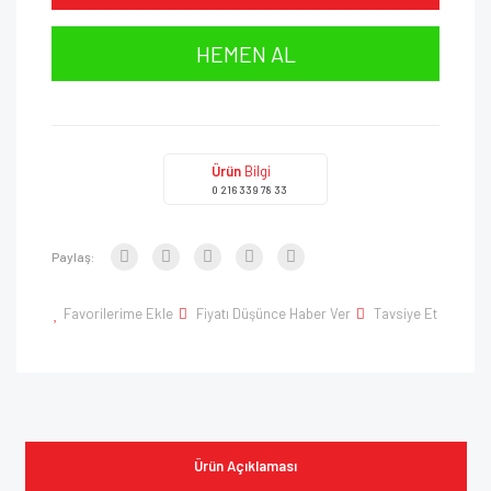
HEMEN AL
Ürün
Bilgi
0 216 339 78 33
Paylaş:
Favorilerime Ekle
Fiyatı Düşünce Haber Ver
Tavsiye Et
Ürün Açıklaması