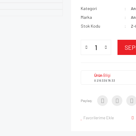
Kategori
An
Marka
An
Stok Kodu
Z-
SEP
Ürün
Bilgi
0 216 339 78 33
Paylaş:
Favorilerime Ekle