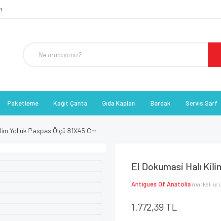
Paketleme
Kağıt Çanta
Gıda Kapları
Bardak
Servis Sarf
ilim Yolluk Paspas Ölçü 81X45 Cm
El Dokumasi Halı Kil
Antigues Of Anatolia
markalı ür
1.772,39 TL