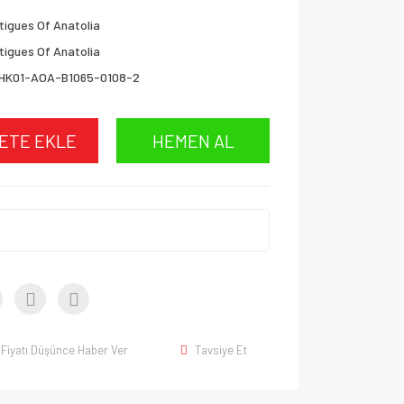
tigues Of Anatolia
tigues Of Anatolia
HK01-AOA-B1065-0108-2
ETE EKLE
HEMEN AL
Fiyatı Düşünce Haber Ver
Tavsiye Et