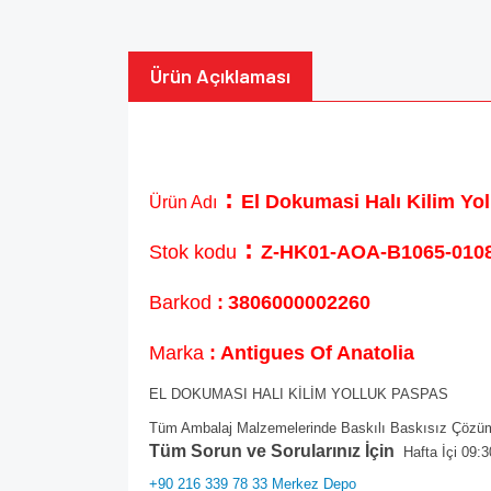
Ürün Açıklaması
:
El Dokumasi Halı Kilim Y
Ürün Adı
:
Stok kodu
Z-HK01-AOA-B1065-0108
Barkod
:
3806000002260
Marka
: Antigues Of Anatolia
EL DOKUMASI HALI KİLİM YOLLUK PASPAS
Tüm Ambalaj Malzemelerinde Baskılı Baskısız Çözüml
Tüm Sorun ve Sorularınız İçin
Hafta İçi 09:3
+90 216 339 78 33 Merkez Depo