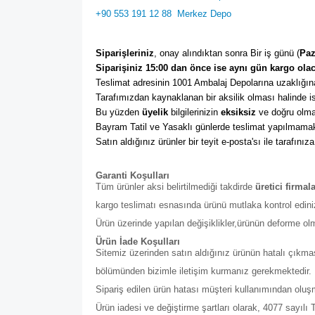
+90 553 191 12 88
Merkez Depo
Siparişleriniz
, onay alındıktan sonra Bir iş günü (
Paz
Siparişiniz 15:00 dan önce ise aynı gün kargo olac
Teslimat adresinin 1001 Ambalaj Depolarına uzaklığına
Tarafımızdan kaynaklanan bir aksilik olması halinde ise
Bu yüzden 
üyelik
 bilgilerinizin 
eksiksiz
 ve doğru olma
Bayram Tatil ve Yasaklı günlerde teslimat yapılmamak
Satın aldığınız ürünler bir teyit e-posta'sı ile tarafınıza
Garanti Koşulları
Tüm ürünler aksi belirtilmediği takdirde
üretici firmal
kargo teslimatı esnasında ürünü mutlaka kontrol edini
Ürün üzerinde yapılan değişiklikler,ürünün deforme ol
Ürün İade Koşulları
Sitemiz üzerinden satın aldığınız ürünün hatalı çıkmas
bölümünden bizimle iletişim kurmanız gerekmektedir. Bu b
Sipariş edilen ürün hatası müşteri kullanımından olu
Ürün iadesi ve değiştirme şartları olarak, 4077 sayıl