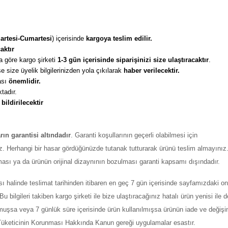
artesi-Cumartesi
) içerisinde 
kargoya teslim edilir. 
aktır
 göre kargo şirketi
 1-3 gün içerisinde siparişinizi size ulaştıracaktır
. 
 size üyelik bilgilerinizden yola çıkılarak 
haber verilecektir. 
sı 
önemlidir. 
tadır. 
 
bildirilecektir
arın garantisi altındadır
. Garanti koşullarının geçerli olabilmesi için
z. Herhangi bir hasar gördüğünüzde tutanak tutturarak ürünü teslim almayınız
ması ya da ürünün orijinal dizaynının bozulması garanti kapsamı dışındadır.
ı halinde teslimat tarihinden itibaren en geç 7 gün içerisinde sayfamızdaki on
ilgileri takiben kargo şirketi ile bize ulaştıracağınız hatalı ürün yenisi ile değ
şmuşsa veya 7 günlük süre içerisinde ürün kullanılmışsa ürünün iade ve değiş
ı Tüketicinin Korunması Hakkında Kanun gereği uygulamalar esastır.