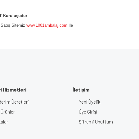
 Kuruluşudur
.
e Satış Sitemiz
www.1001ambalaj.com
İle
i Hizmetleri
İletişim
erim Ücretleri
Yeni Üyelik
 Ürünler
Üye Girişi
alar
Şifremi Unuttum