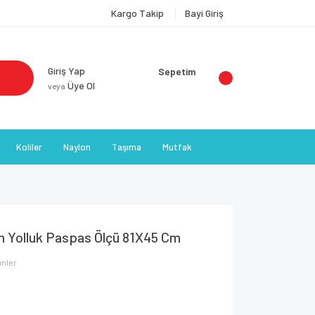
Kargo Takip
Bayi Giriş
Giriş Yap
Sepetim
Üye Ol
veya
Koliler
Naylon
Taşıma
Mutfak
im Yolluk Paspas Ölçü 81X45 Cm
ünler