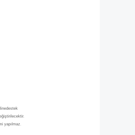
.
line
destek
iştirilecektir.
imi yapılmaz.