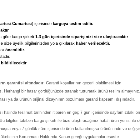
artesi-Cumartesi
) içerisinde 
kargoya teslim edilir. 
aktır
 göre kargo şirketi
 1-3 gün içerisinde siparişinizi size ulaştıracaktır
. 
 size üyelik bilgilerinizden yola çıkılarak 
haber verilecektir. 
sı 
önemlidir. 
tadır. 
 
bildirilecektir
arın garantisi altındadır
. Garanti koşullarının geçerli olabilmesi için
z. Herhangi bir hasar gördüğünüzde tutanak tutturarak ürünü teslim almayınız
ması ya da ürünün orijinal dizaynının bozulması garanti kapsamı dışındadır.
ı halinde teslimat tarihinden itibaren en geç 7 gün içerisinde sayfamızdaki on
ilgileri takiben kargo şirketi ile bize ulaştıracağınız hatalı ürün yenisi ile değ
şmuşsa veya 7 günlük süre içerisinde ürün kullanılmışsa ürünün iade ve değiş
ı Tüketicinin Korunması Hakkında Kanun gereği uygulamalar esastır.