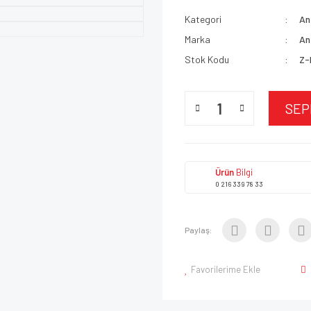
Kategori
An
Marka
An
Stok Kodu
Z-
SEP
Ürün
Bilgi
0 216 339 78 33
Paylaş:
Favorilerime Ekle