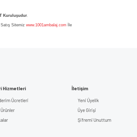
 Kuruluşudur
.
e Satış Sitemiz
www.1001ambalaj.com
İle
i Hizmetleri
İletişim
erim Ücretleri
Yeni Üyelik
 Ürünler
Üye Girişi
alar
Şifremi Unuttum