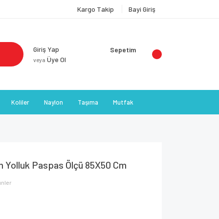
Kargo Takip
Bayi Giriş
Giriş Yap
Sepetim
Üye Ol
veya
Koliler
Naylon
Taşıma
Mutfak
im Yolluk Paspas Ölçü 85X50 Cm
ünler