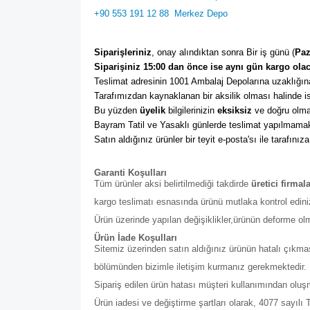
+90 553 191 12 88
Merkez Depo
Siparişleriniz
, onay alındıktan sonra Bir iş günü (
Paz
Siparişiniz 15:00 dan önce ise aynı gün kargo olac
Teslimat adresinin 1001 Ambalaj Depolarına uzaklığına
Tarafımızdan kaynaklanan bir aksilik olması halinde ise
Bu yüzden 
üyelik
 bilgilerinizin 
eksiksiz
 ve doğru olma
Bayram Tatil ve Yasaklı günlerde teslimat yapılmamak
Satın aldığınız ürünler bir teyit e-posta'sı ile tarafınıza
Garanti Koşulları
Tüm ürünler aksi belirtilmediği takdirde
üretici firmal
kargo teslimatı esnasında ürünü mutlaka kontrol edini
Ürün üzerinde yapılan değişiklikler,ürünün deforme ol
Ürün İade Koşulları
Sitemiz üzerinden satın aldığınız ürünün hatalı çıkmas
bölümünden bizimle iletişim kurmanız gerekmektedir. Bu b
Sipariş edilen ürün hatası müşteri kullanımından olu
Ürün iadesi ve değiştirme şartları olarak, 4077 sayıl