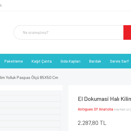
Paketleme
Kağıt Çanta
Gıda Kapları
Bardak
Servis Sarf
ilim Yolluk Paspas Ölçü 85X50 Cm
El Dokumasi Halı Kil
Antigues Of Anatolia
markalı ür
2.287,80 TL