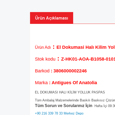
Ürün Açıklaması
:
El Dokumasi Halı Kilim Y
Ürün Adı
:
Stok kodu
Z-HK01-AOA-B1058-0101
Barkod
:
3806000002246
Marka
: Antigues Of Anatolia
EL DOKUMASI HALI KİLİM YOLLUK PASPAS
Tüm Ambalaj Malzemelerinde Baskılı Baskısız Çözüml
Tüm Sorun ve Sorularınız İçin
Hafta İçi 09:3
+90 216 339 78 33 Merkez Depo