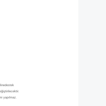
.
line
destek
iştirilecektir.
imi yapılmaz.