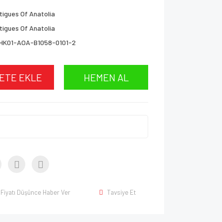
tigues Of Anatolia
tigues Of Anatolia
HK01-AOA-B1058-0101-2
ETE EKLE
HEMEN AL
Fiyatı Düşünce Haber Ver
Tavsiye Et