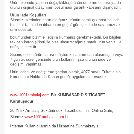
Ürün üzerinde yapılan değişiklikler,ürünün deforme olması ya da
ürünün orijinal dizaynının bozulması garanti kapsamı dışındadır.
Ürün İade Koşulları
Sitemiz üzerinden satın aldığınız ürünün hatalı çıkması halinde
teslimat tarihinden itibaren en geç 7 gün içerisinde sayfamızdaki
online
destek
bölümünden bizimle iletişim kurmanız gerekmektedir. Bu bilgileri
takiben kargo şirketi ile bize ulaştıracağınız hatalı ürün yenisi ile
değiştirilecektir.
Sipariş edilen ürün hatası müşteri kullanımından oluşmuşsa veya
7 günlük süre içerisinde ürün kullanılmışsa ürünün iade ve
değişimi yapılmaz.
Ürün iadesi ve değiştirme şartları olarak, 4077 sayılı Tüketicinin
Korunması Hakkında Kanun gereği uygulamalar esastır.
www.1001ambalaj.com
Bir KUMBASAR DIŞ TİCARET
Kuruluşudur
.
30 Yıllık Ambalaj Sektöründeki Tecrübelerimizi Online Satış
Sitemiz
www.1001ambalaj.com
İle
İnternet Kullanıcılarının da Hizmetine Sunmaktayız.