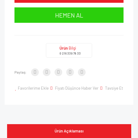
HEMEN AL
Ürün
Bilgi
0 216 339 78 33
Paylaş:
Favorilerime Ekle
Fiyatı Düşünce Haber Ver
Tavsiye Et
Ürün Açıklaması