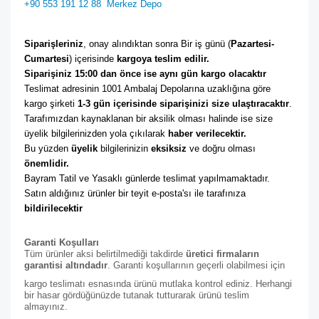
+90 553 191 12 88
Merkez Depo
Siparişleriniz
, onay alındıktan sonra Bir iş günü (
Pazartesi-
Cumartesi
) içerisinde 
kargoya teslim edilir. 
Siparişiniz 15:00 dan önce ise aynı gün kargo olacaktır
Teslimat adresinin 1001 Ambalaj Depolarına uzaklığına göre 
kargo şirketi
 1-3 gün içerisinde siparişinizi size ulaştıracaktır
. 
Tarafımızdan kaynaklanan bir aksilik olması halinde ise size 
üyelik bilgilerinizden yola çıkılarak 
haber verilecektir. 
Bu yüzden 
üyelik
 bilgilerinizin 
eksiksiz
 ve doğru olması 
önemlidir. 
Bayram Tatil ve Yasaklı günlerde teslimat yapılmamaktadır. 
Satın aldığınız ürünler bir teyit e-posta'sı ile tarafınıza 
bildirilecektir
Garanti Koşulları
Tüm ürünler aksi belirtilmediği takdirde
üretici firmaların
garantisi altındadır
. Garanti koşullarının geçerli olabilmesi için
kargo teslimatı esnasında ürünü mutlaka kontrol ediniz. Herhangi
bir hasar gördüğünüzde tutanak tutturarak ürünü teslim
almayınız.