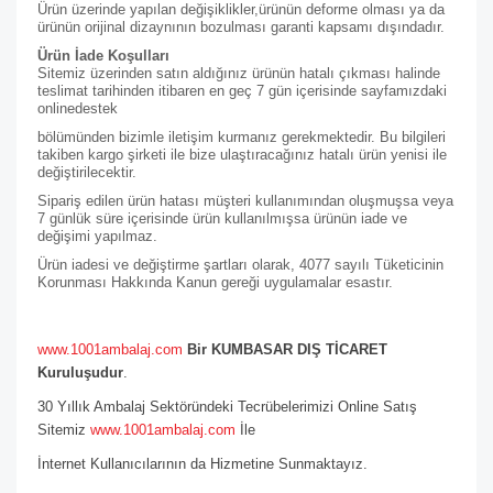
Ürün üzerinde yapılan değişiklikler,ürünün deforme olması ya da
ürünün orijinal dizaynının bozulması garanti kapsamı dışındadır.
Ürün İade Koşulları
Sitemiz üzerinden satın aldığınız ürünün hatalı çıkması halinde
teslimat tarihinden itibaren en geç 7 gün içerisinde sayfamızdaki
online
destek
bölümünden bizimle iletişim kurmanız gerekmektedir. Bu bilgileri
takiben kargo şirketi ile bize ulaştıracağınız hatalı ürün yenisi ile
değiştirilecektir.
Sipariş edilen ürün hatası müşteri kullanımından oluşmuşsa veya
7 günlük süre içerisinde ürün kullanılmışsa ürünün iade ve
değişimi yapılmaz.
Ürün iadesi ve değiştirme şartları olarak, 4077 sayılı Tüketicinin
Korunması Hakkında Kanun gereği uygulamalar esastır.
www.1001ambalaj.com
Bir KUMBASAR DIŞ TİCARET
Kuruluşudur
.
30 Yıllık Ambalaj Sektöründeki Tecrübelerimizi Online Satış
Sitemiz
www.1001ambalaj.com
İle
İnternet Kullanıcılarının da Hizmetine Sunmaktayız.