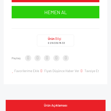
HEMEN AL
Ürün
Bilgi
0 216 339 78 33
Paylaş:
Favorilerime Ekle
Fiyatı Düşünce Haber Ver
Tavsiye Et
Ürün Açıklaması