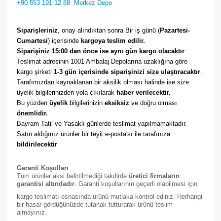
+90 553 191 12 88
Merkez Depo
Siparişleriniz
, onay alındıktan sonra Bir iş günü (
Pazartesi-
Cumartesi
) içerisinde 
kargoya teslim edilir. 
Siparişiniz 15:00 dan önce ise aynı gün kargo olacaktır
Teslimat adresinin 1001 Ambalaj Depolarına uzaklığına göre 
kargo şirketi
 1-3 gün içerisinde siparişinizi size ulaştıracaktır
. 
Tarafımızdan kaynaklanan bir aksilik olması halinde ise size 
üyelik bilgilerinizden yola çıkılarak 
haber verilecektir. 
Bu yüzden 
üyelik
 bilgilerinizin 
eksiksiz
 ve doğru olması 
önemlidir. 
Bayram Tatil ve Yasaklı günlerde teslimat yapılmamaktadır. 
Satın aldığınız ürünler bir teyit e-posta'sı ile tarafınıza 
bildirilecektir
Garanti Koşulları
Tüm ürünler aksi belirtilmediği takdirde
üretici firmaların
garantisi altındadır
. Garanti koşullarının geçerli olabilmesi için
kargo teslimatı esnasında ürünü mutlaka kontrol ediniz. Herhangi
bir hasar gördüğünüzde tutanak tutturarak ürünü teslim
almayınız.