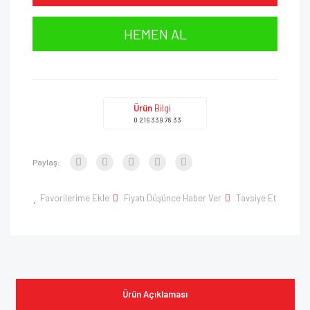
HEMEN AL
Ürün
Bilgi
0 216 339 78 33
Paylaş:
Favorilerime Ekle
Fiyatı Düşünce Haber Ver
Tavsiye Et
Ürün Açıklaması