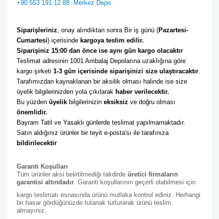
+90 553 191 12 88
Merkez Depo
Siparişleriniz
, onay alındıktan sonra Bir iş günü (
Pazartesi-
Cumartesi
) içerisinde 
kargoya teslim edilir. 
Siparişiniz 15:00 dan önce ise aynı gün kargo olacaktır
Teslimat adresinin 1001 Ambalaj Depolarına uzaklığına göre 
kargo şirketi
 1-3 gün içerisinde siparişinizi size ulaştıracaktır
. 
Tarafımızdan kaynaklanan bir aksilik olması halinde ise size 
üyelik bilgilerinizden yola çıkılarak 
haber verilecektir. 
Bu yüzden 
üyelik
 bilgilerinizin 
eksiksiz
 ve doğru olması 
önemlidir. 
Bayram Tatil ve Yasaklı günlerde teslimat yapılmamaktadır. 
Satın aldığınız ürünler bir teyit e-posta'sı ile tarafınıza 
bildirilecektir
Garanti Koşulları
Tüm ürünler aksi belirtilmediği takdirde
üretici firmaların
garantisi altındadır
. Garanti koşullarının geçerli olabilmesi için
kargo teslimatı esnasında ürünü mutlaka kontrol ediniz. Herhangi
bir hasar gördüğünüzde tutanak tutturarak ürünü teslim
almayınız.