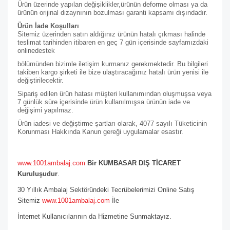
Ürün üzerinde yapılan değişiklikler,ürünün deforme olması ya da
ürünün orijinal dizaynının bozulması garanti kapsamı dışındadır.
Ürün İade Koşulları
Sitemiz üzerinden satın aldığınız ürünün hatalı çıkması halinde
teslimat tarihinden itibaren en geç 7 gün içerisinde sayfamızdaki
online
destek
bölümünden bizimle iletişim kurmanız gerekmektedir. Bu bilgileri
takiben kargo şirketi ile bize ulaştıracağınız hatalı ürün yenisi ile
değiştirilecektir.
Sipariş edilen ürün hatası müşteri kullanımından oluşmuşsa veya
7 günlük süre içerisinde ürün kullanılmışsa ürünün iade ve
değişimi yapılmaz.
Ürün iadesi ve değiştirme şartları olarak, 4077 sayılı Tüketicinin
Korunması Hakkında Kanun gereği uygulamalar esastır.
www.1001ambalaj.com
Bir KUMBASAR DIŞ TİCARET
Kuruluşudur
.
30 Yıllık Ambalaj Sektöründeki Tecrübelerimizi Online Satış
Sitemiz
www.1001ambalaj.com
İle
İnternet Kullanıcılarının da Hizmetine Sunmaktayız.