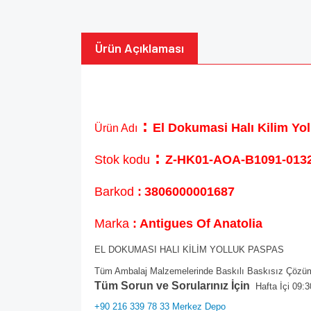
Ürün Açıklaması
:
El Dokumasi Halı Kilim Y
Ürün Adı
:
Stok kodu
Z-HK01-AOA-B1091-0132
Barkod
:
3806000001687
Marka
: Antigues Of Anatolia
EL DOKUMASI HALI KİLİM YOLLUK PASPAS
Tüm Ambalaj Malzemelerinde Baskılı Baskısız Çözüml
Tüm Sorun ve Sorularınız İçin
Hafta İçi 09:3
+90 216 339 78 33 Merkez Depo