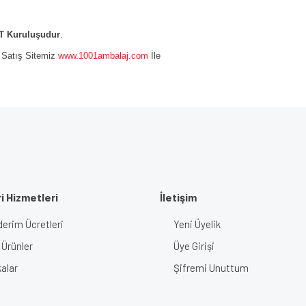
 Kuruluşudur
.
e Satış Sitemiz
www.1001ambalaj.com
İle
i Hizmetleri
İletişim
erim Ücretleri
Yeni Üyelik
 Ürünler
Üye Girişi
alar
Şifremi Unuttum