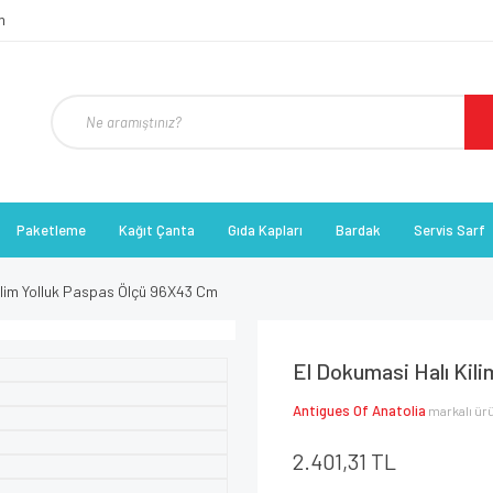
Paketleme
Kağıt Çanta
Gıda Kapları
Bardak
Servis Sarf
ilim Yolluk Paspas Ölçü 96X43 Cm
El Dokumasi Halı Kil
Antigues Of Anatolia
markalı ür
2.401,31 TL