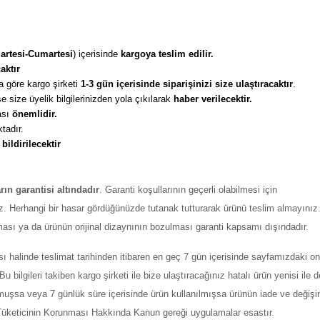
artesi-Cumartesi
) içerisinde 
kargoya teslim edilir. 
aktır
 göre kargo şirketi
 1-3 gün içerisinde siparişinizi size ulaştıracaktır
. 
 size üyelik bilgilerinizden yola çıkılarak 
haber verilecektir. 
sı 
önemlidir. 
tadır. 
 
bildirilecektir
arın garantisi altındadır
. Garanti koşullarının geçerli olabilmesi için
z. Herhangi bir hasar gördüğünüzde tutanak tutturarak ürünü teslim almayınız
ması ya da ürünün orijinal dizaynının bozulması garanti kapsamı dışındadır.
ı halinde teslimat tarihinden itibaren en geç 7 gün içerisinde sayfamızdaki on
ilgileri takiben kargo şirketi ile bize ulaştıracağınız hatalı ürün yenisi ile değ
şmuşsa veya 7 günlük süre içerisinde ürün kullanılmışsa ürünün iade ve değiş
ı Tüketicinin Korunması Hakkında Kanun gereği uygulamalar esastır.