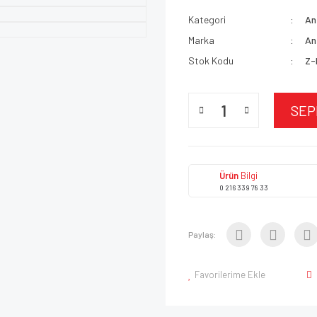
Kategori
An
Marka
An
Stok Kodu
Z-
SEP
Ürün
Bilgi
0 216 339 78 33
Paylaş:
Favorilerime Ekle