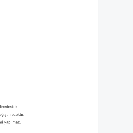
.
line
destek
iştirilecektir.
imi yapılmaz.