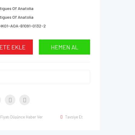
tigues Of Anatolia
tigues Of Anatolia
HK01-AOA-B1091-0132-2
ETE EKLE
HEMEN AL
Fiyatı Düşünce Haber Ver
Tavsiye Et