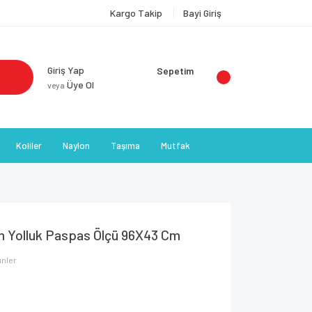
Kargo Takip
Bayi Giriş
Giriş Yap
Sepetim
Üye Ol
veya
Koliler
Naylon
Taşıma
Mutfak
im Yolluk Paspas Ölçü 96X43 Cm
ünler