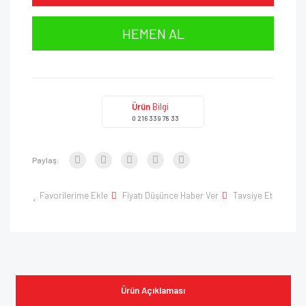
HEMEN AL
Ürün
Bilgi
0 216 339 78 33
Paylaş:
Favorilerime Ekle
Fiyatı Düşünce Haber Ver
Tavsiye Et
Ürün Açıklaması