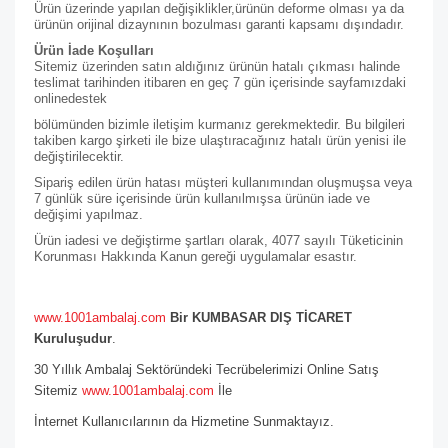
Ürün üzerinde yapılan değişiklikler,ürünün deforme olması ya da
ürünün orijinal dizaynının bozulması garanti kapsamı dışındadır.
Ürün İade Koşulları
Sitemiz üzerinden satın aldığınız ürünün hatalı çıkması halinde
teslimat tarihinden itibaren en geç 7 gün içerisinde sayfamızdaki
online
destek
bölümünden bizimle iletişim kurmanız gerekmektedir. Bu bilgileri
takiben kargo şirketi ile bize ulaştıracağınız hatalı ürün yenisi ile
değiştirilecektir.
Sipariş edilen ürün hatası müşteri kullanımından oluşmuşsa veya
7 günlük süre içerisinde ürün kullanılmışsa ürünün iade ve
değişimi yapılmaz.
Ürün iadesi ve değiştirme şartları olarak, 4077 sayılı Tüketicinin
Korunması Hakkında Kanun gereği uygulamalar esastır.
www.1001ambalaj.com
Bir KUMBASAR DIŞ TİCARET
Kuruluşudur
.
30 Yıllık Ambalaj Sektöründeki Tecrübelerimizi Online Satış
Sitemiz
www.1001ambalaj.com
İle
İnternet Kullanıcılarının da Hizmetine Sunmaktayız.