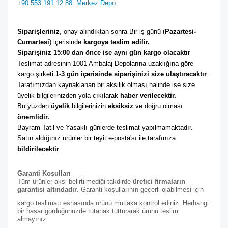
+90 553 191 12 88
Merkez Depo
Siparişleriniz
, onay alındıktan sonra Bir iş günü (
Pazartesi-
Cumartesi
) içerisinde 
kargoya teslim edilir. 
Siparişiniz 15:00 dan önce ise aynı gün kargo olacaktır
Teslimat adresinin 1001 Ambalaj Depolarına uzaklığına göre 
kargo şirketi
 1-3 gün içerisinde siparişinizi size ulaştıracaktır
. 
Tarafımızdan kaynaklanan bir aksilik olması halinde ise size 
üyelik bilgilerinizden yola çıkılarak 
haber verilecektir. 
Bu yüzden 
üyelik
 bilgilerinizin 
eksiksiz
 ve doğru olması 
önemlidir. 
Bayram Tatil ve Yasaklı günlerde teslimat yapılmamaktadır. 
Satın aldığınız ürünler bir teyit e-posta'sı ile tarafınıza 
bildirilecektir
Garanti Koşulları
Tüm ürünler aksi belirtilmediği takdirde
üretici firmaların
garantisi altındadır
. Garanti koşullarının geçerli olabilmesi için
kargo teslimatı esnasında ürünü mutlaka kontrol ediniz. Herhangi
bir hasar gördüğünüzde tutanak tutturarak ürünü teslim
almayınız.