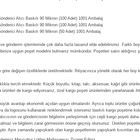
nderici Alıcı Baskılı 90 Mikron (100 Adet) 1001 Ambalaj
nderici Alıcı Baskılı 90 Mikron (100 Adet) 1001 Ambalaj
nderici Alıcı Baskılı 90 Mikron (50 Adet) 1001 Ambalaj
 ve gönderim işlemlerinde çok daha fazla tasarruf elde edebilirsiniz. Farklı boyu
ebinize uygun poşet modelini bulmanız mümkündür. Poşetleri satın aldığınız şe
ne göre değişen özelliklerde üretilmektedir. İhtiyacınıza yönelik olarak her boy 
klıkla tercih etmektedir. Küçük boyutlu, kitap, takı, aksesuar, kağıt gibi ürünl
 ürünleri de kargo ediyorsanız, özel kargo poşeti ürünlerinden yararlanarak iht
 büyük avantajı ekonomik açıdan uygun olmalarıdır. Ayrıca toplu ürünler çoğunlu
ya da logosunu kullanarak renklendirmek isterseniz baskılı kargo poşetine kolay
cısının ve göndericisinin bilgilerini yerleştirmek için cepli kargo poşeti dah
kalmaz ve bilgilerin zarar görmesinin önüne geçmiş olursunuz. Üretilen poşetle
hiptir. Aynı zamanda yapışkanlı olan kargo poşetlerinin yapışkanlı kısımları da
erimiz Mevcuttur Lütfen Mağazamızı Ziyaret Ediniz