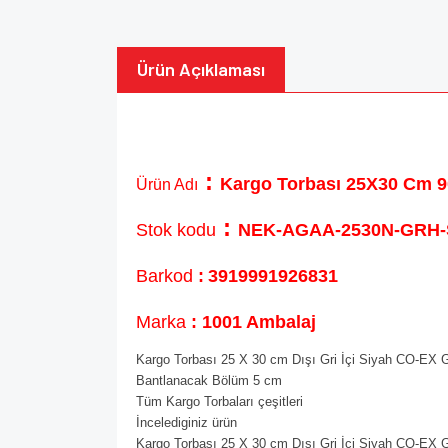
Ürün Açıklaması
:
Kargo Torbası 25X30 Cm 9
Ürün Adı
:
Stok kodu
NEK-AGAA-2530N-GRH
Barkod
:
3919991926831
Marka
: 1001 Ambalaj
Kargo Torbası 25 X 30 cm Dışı Gri İçi Siyah CO-EX Gö
Bantlanacak Bölüm 5 cm
Tüm Kargo Torbaları çeşitleri
İncelediginiz ürün
Kargo Torbası 25 X 30 cm Dışı Gri İçi Siyah CO-EX Gö