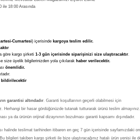
0 ile 18:00 Arasında
artesi-Cumartesi
) içerisinde 
kargoya teslim edilir. 
aktır
 göre kargo şirketi
 1-3 gün içerisinde siparişinizi size ulaştıracaktır
. 
 size üyelik bilgilerinizden yola çıkılarak 
haber verilecektir. 
sı 
önemlidir. 
tadır. 
 
bildirilecektir
arın garantisi altındadır
. Garanti koşullarının geçerli olabilmesi için
z. Herhangi bir hasar gördüğünüzde tutanak tutturarak ürünü teslim almayınız
ması ya da ürünün orijinal dizaynının bozulması garanti kapsamı dışındadır.
ı halinde teslimat tarihinden itibaren en geç 7 gün içerisinde sayfamızdaki on
ilgileri takiben kargo şirketi ile bize ulaştıracağınız hatalı ürün yenisi ile değ