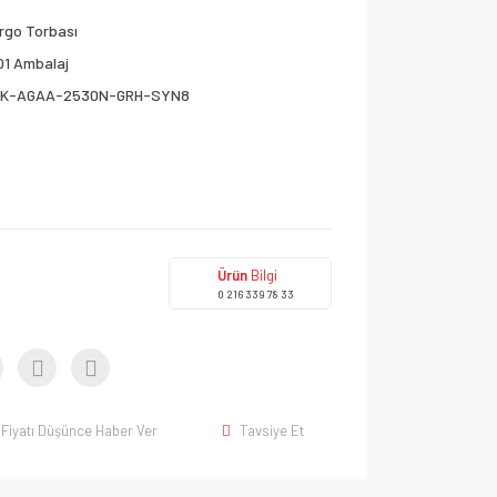
rgo Torbası
01 Ambalaj
K-AGAA-2530N-GRH-SYN8
Ürün
Bilgi
0 216 339 78 33
Fiyatı Düşünce Haber Ver
Tavsiye Et