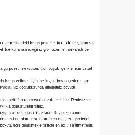
t ve renklerdeki kargo poşetleri her türlü ihtiyacınıza
kilde kullanabileceğiniz gibi, üzerine marka adı ve
kargo poşeti mevcuttur. Çok büyük içerikler için battal
erin kargo edilmesi için ise küçük boy poşetleri satın
iyaçlarınız doğrultusunda dilediğiniz boyutu
kla şeffaf kargo poşeti olarak üretilirler. Renksiz ve
lıkla dönüştürebilirsiniz.
a uygun bir seçenek olmaktadır. Böylelikle önem
rin cep kısımları hem fatura hem de alıcı- gönderici
 boyuta göre değişmekle birlikte en az 5 santimetredir.