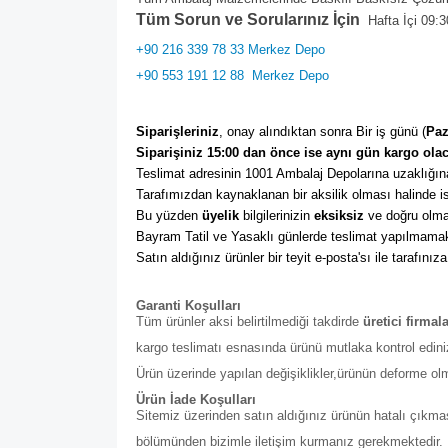
Tüm Sorun ve Sorularınız İçin
Hafta İçi 09:3
+90 216 339 78 33 Merkez Depo
+90 553 191 12 88
Merkez Depo
Siparişleriniz
, onay alındıktan sonra Bir iş günü (
Paz
Siparişiniz 15:00 dan önce ise aynı gün kargo olac
Teslimat adresinin 1001 Ambalaj Depolarına uzaklığına
Tarafımızdan kaynaklanan bir aksilik olması halinde ise
Bu yüzden 
üyelik
 bilgilerinizin 
eksiksiz
 ve doğru olma
Bayram Tatil ve Yasaklı günlerde teslimat yapılmamak
Satın aldığınız ürünler bir teyit e-posta'sı ile tarafınıza
Garanti Koşulları
Tüm ürünler aksi belirtilmediği takdirde
üretici firmal
kargo teslimatı esnasında ürünü mutlaka kontrol edini
Ürün üzerinde yapılan değişiklikler,ürünün deforme ol
Ürün İade Koşulları
Sitemiz üzerinden satın aldığınız ürünün hatalı çıkmas
bölümünden bizimle iletişim kurmanız gerekmektedir. Bu b