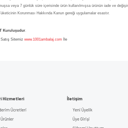
şmuşsa veya 7 günlük süre içerisinde ürün kullanılmışsa ürünün iade ve değiş
ı Tüketicinin Korunması Hakkında Kanun gereği uygulamalar esastır.
 Kuruluşudur
.
e Satış Sitemiz
www.1001ambalaj.com
İle
i Hizmetleri
İletişim
erim Ücretleri
Yeni Üyelik
 Ürünler
Üye Girişi