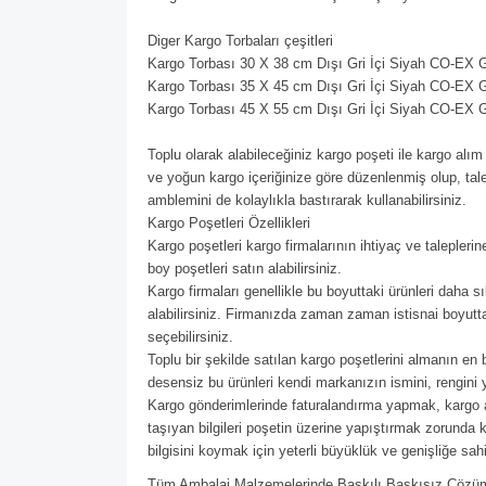
Diger Kargo Torbaları çeşitleri
Kargo Torbası 30 X 38 cm Dışı Gri İçi Siyah CO-EX Gö
Kargo Torbası 35 X 45 cm Dışı Gri İçi Siyah CO-EX Gö
Kargo Torbası 45 X 55 cm Dışı Gri İçi Siyah CO-EX Gö
Toplu olarak alabileceğiniz kargo poşeti ile kargo alım
ve yoğun kargo içeriğinize göre düzenlenmiş olup, tal
amblemini de kolaylıkla bastırarak kullanabilirsiniz.
Kargo Poşetleri Özellikleri
Kargo poşetleri kargo firmalarının ihtiyaç ve talepleri
boy poşetleri satın alabilirsiniz.
Kargo firmaları genellikle bu boyuttaki ürünleri daha sı
alabilirsiniz. Firmanızda zaman zaman istisnai boyutta
seçebilirsiniz.
Toplu bir şekilde satılan kargo poşetlerini almanın en
desensiz bu ürünleri kendi markanızın ismini, rengini 
Kargo gönderimlerinde faturalandırma yapmak, kargo alı
taşıyan bilgileri poşetin üzerine yapıştırmak zorunda 
bilgisini koymak için yeterli büyüklük ve genişliğe sa
Tüm Ambalaj Malzemelerinde Baskılı Baskısız Çözüml