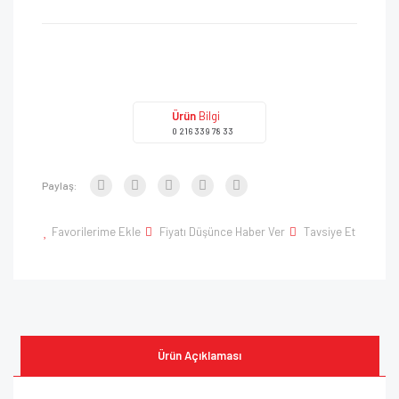
Ürün
Bilgi
0 216 339 78 33
Paylaş:
Favorilerime Ekle
Fiyatı Düşünce Haber Ver
Tavsiye Et
Ürün Açıklaması