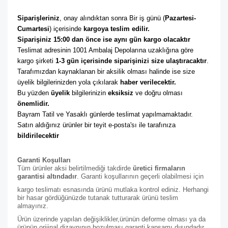
Siparişleriniz
, onay alındıktan sonra Bir iş günü (
Pazartesi-
Cumartesi
) içerisinde 
kargoya teslim edilir. 
Siparişiniz 15:00 dan önce ise aynı gün kargo olacaktır
Teslimat adresinin 1001 Ambalaj Depolarına uzaklığına göre 
kargo şirketi
 1-3 gün içerisinde siparişinizi size ulaştıracaktır
. 
Tarafımızdan kaynaklanan bir aksilik olması halinde ise size 
üyelik bilgilerinizden yola çıkılarak 
haber verilecektir. 
Bu yüzden 
üyelik
 bilgilerinizin 
eksiksiz
 ve doğru olması 
önemlidir. 
Bayram Tatil ve Yasaklı günlerde teslimat yapılmamaktadır. 
Satın aldığınız ürünler bir teyit e-posta'sı ile tarafınıza 
bildirilecektir
Garanti Koşulları
Tüm ürünler aksi belirtilmediği takdirde
üretici firmaların
garantisi altındadır
. Garanti koşullarının geçerli olabilmesi için
kargo teslimatı esnasında ürünü mutlaka kontrol ediniz. Herhangi
bir hasar gördüğünüzde tutanak tutturarak ürünü teslim
almayınız.
Ürün üzerinde yapılan değişiklikler,ürünün deforme olması ya da
ürünün orijinal dizaynının bozulması garanti kapsamı dışındadır.