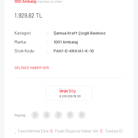
1001 Ambalaj
markalı ürünler
1.929,62 TL
Kategori
Şamua Kraft Çizgili Baskısız
Marka
1001 Ambalaj
Stok Kodu
PAH1-D-KRA1A1-K-10
GELİNCE HABER VER
Ürün
Bilgi
0 216 339 78 33
Paylaş:
Favorilerime Ekle
Fiyatı Düşünce Haber Ver
Tavsiye Et