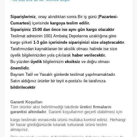
Siparişleriniz
, onay alındıktan sonra Bir iş günü (
Pazartesi-
Cumartesi
) içerisinde 
kargoya teslim edilir. 
Siparişiniz 15:00 dan önce ise aynı gün kargo olacaktır
Teslimat adresinin 1001 Ambalaj Depolarına uzaklığına göre 
kargo şirketi
 1-3 gün içerisinde siparişinizi size ulaştıracaktır
. 
Tarafımızdan kaynaklanan bir aksilik olması halinde ise size 
üyelik bilgilerinizden yola çıkılarak 
haber verilecektir. 
Bu yüzden 
üyelik
 bilgilerinizin 
eksiksiz
 ve doğru olması 
önemlidir. 
Bayram Tatil ve Yasaklı günlerde teslimat yapılmamaktadır. 
Satın aldığınız ürünler bir teyit e-posta'sı ile tarafınıza 
bildirilecektir
Garanti Koşulları
Tüm ürünler aksi belirtilmediği takdirde
üretici firmaların
garantisi altındadır
. Garanti koşullarının geçerli olabilmesi için
kargo teslimatı esnasında ürünü mutlaka kontrol ediniz. Herhangi
bir hasar gördüğünüzde tutanak tutturarak ürünü teslim
almayınız.