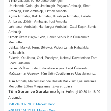
1 Kilo yaklaşık 80 -90 adete denk gelir
Ürünlerimiz Gıda İçin Üretilmiştir. Poğaça Ambalajı, Simit
Ambalajı, Pide Ambalajı, Ekmek Ambalajı,
Açma Ambalajı, Kek Ambalajı, Kurabiye Ambalajı, Galeta
Ambalajı, ,Dürüm Ambalajı, Tost Ambalajı,
Lahmacun Ambalajı, Hamburger Ambalajı, Çatal-Kaşık Servis
Ambalajı
Olmak Üzere Birçok Gıda, Paket Servis İçin Ürünlerimiz
Mevcuttur.
Bakkal, Market, Fırın, Börekçi, Pideci Esnafı Rahatlıkla
Kullanabilir.
Evlerde, Okullarda, Otel, Pansiyon, Kokteyl Davetlerinde Fast
Food Gıdaların
Servis Ve İkramında Kullanabileceginiz Kağıt Ürünlerdir.
Mağazamızı Gezerek Tüm Ürün Çeşitlerimize Ulaşabilirsiniz.
Tüm Ambalaj Malzemelerinde Baskılı Baskısız Çözümlerimiz
Mevcuttur Lütfen Mağazamızı Ziyaret Ediniz
Tüm Sorun ve Sorularınız İçin
Hafta İçi 09:30 ile 18:00
Arasında
+90 216 339 78 33 Merkez Depo
+90 553 191 12 88
Merkez Depo