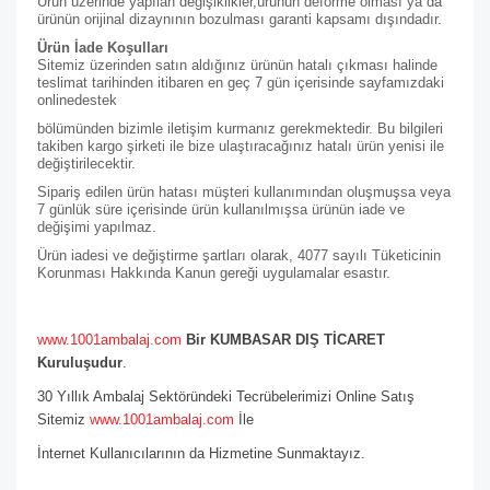
Ürün üzerinde yapılan değişiklikler,ürünün deforme olması ya da
ürünün orijinal dizaynının bozulması garanti kapsamı dışındadır.
Ürün İade Koşulları
Sitemiz üzerinden satın aldığınız ürünün hatalı çıkması halinde
teslimat tarihinden itibaren en geç 7 gün içerisinde sayfamızdaki
online
destek
bölümünden bizimle iletişim kurmanız gerekmektedir. Bu bilgileri
takiben kargo şirketi ile bize ulaştıracağınız hatalı ürün yenisi ile
değiştirilecektir.
Sipariş edilen ürün hatası müşteri kullanımından oluşmuşsa veya
7 günlük süre içerisinde ürün kullanılmışsa ürünün iade ve
değişimi yapılmaz.
Ürün iadesi ve değiştirme şartları olarak, 4077 sayılı Tüketicinin
Korunması Hakkında Kanun gereği uygulamalar esastır.
www.1001ambalaj.com
Bir KUMBASAR DIŞ TİCARET
Kuruluşudur
.
30 Yıllık Ambalaj Sektöründeki Tecrübelerimizi Online Satış
Sitemiz
www.1001ambalaj.com
İle
İnternet Kullanıcılarının da Hizmetine Sunmaktayız.