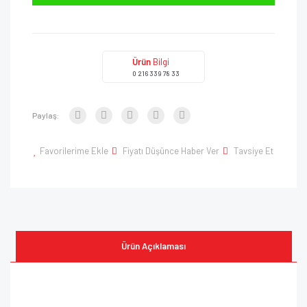
Ürün
Bilgi
0 216 339 78 33
Paylaş:
Favorilerime Ekle
Fiyatı Düşünce Haber Ver
Tavsiye Et
Ürün Açıklaması