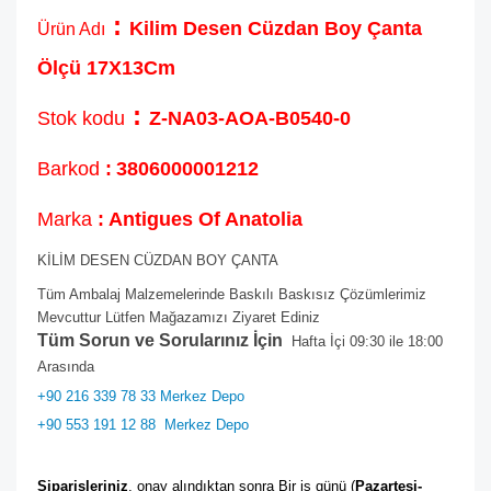
:
Kilim Desen Cüzdan Boy Çanta
Ürün Adı
Ölçü 17X13Cm
:
Stok kodu
Z-NA03-AOA-B0540-0
Barkod
:
3806000001212
Marka
: Antigues Of Anatolia
KİLİM DESEN CÜZDAN BOY ÇANTA
Tüm Ambalaj Malzemelerinde Baskılı Baskısız Çözümlerimiz
Mevcuttur Lütfen Mağazamızı Ziyaret Ediniz
Tüm Sorun ve Sorularınız İçin
Hafta İçi 09:30 ile 18:00
Arasında
+90 216 339 78 33 Merkez Depo
+90 553 191 12 88
Merkez Depo
Siparişleriniz
, onay alındıktan sonra Bir iş günü (
Pazartesi-