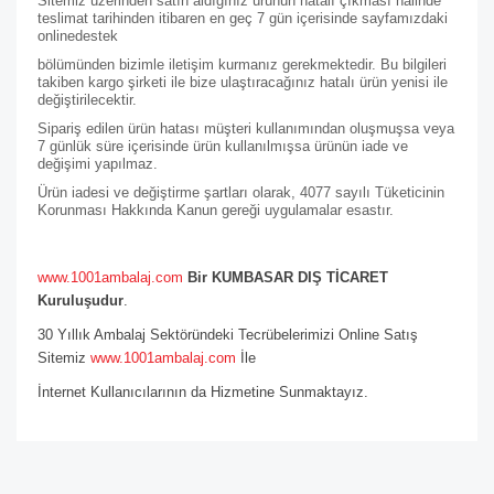
Sitemiz üzerinden satın aldığınız ürünün hatalı çıkması halinde
teslimat tarihinden itibaren en geç 7 gün içerisinde sayfamızdaki
online
destek
bölümünden bizimle iletişim kurmanız gerekmektedir. Bu bilgileri
takiben kargo şirketi ile bize ulaştıracağınız hatalı ürün yenisi ile
değiştirilecektir.
Sipariş edilen ürün hatası müşteri kullanımından oluşmuşsa veya
7 günlük süre içerisinde ürün kullanılmışsa ürünün iade ve
değişimi yapılmaz.
Ürün iadesi ve değiştirme şartları olarak, 4077 sayılı Tüketicinin
Korunması Hakkında Kanun gereği uygulamalar esastır.
www.1001ambalaj.com
Bir KUMBASAR DIŞ TİCARET
Kuruluşudur
.
30 Yıllık Ambalaj Sektöründeki Tecrübelerimizi Online Satış
Sitemiz
www.1001ambalaj.com
İle
İnternet Kullanıcılarının da Hizmetine Sunmaktayız.