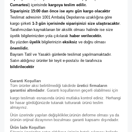
Cumartesi
) içerisinde 
kargoya teslim edilir. 
Siparişiniz 15:00 dan önce ise aynı gün kargo olacaktır
Teslimat adresinin 1001 Ambalaj Depolarına uzaklığına göre 
kargo şirketi
 1-3 gün içerisinde siparişinizi size ulaştıracaktır
. 
Tarafımızdan kaynaklanan bir aksilik olması halinde ise size 
üyelik bilgilerinizden yola çıkılarak 
haber verilecektir. 
Bu yüzden 
üyelik
 bilgilerinizin 
eksiksiz
 ve doğru olması 
önemlidir. 
Bayram Tatil ve Yasaklı günlerde teslimat yapılmamaktadır. 
Satın aldığınız ürünler bir teyit e-posta'sı ile tarafınıza 
bildirilecektir
Garanti Koşulları
Tüm ürünler aksi belirtilmediği takdirde
üretici firmaların
garantisi altındadır
. Garanti koşullarının geçerli olabilmesi için
kargo teslimatı esnasında ürünü mutlaka kontrol ediniz. Herhangi
bir hasar gördüğünüzde tutanak tutturarak ürünü teslim
almayınız.
Ürün üzerinde yapılan değişiklikler,ürünün deforme olması ya da
ürünün orijinal dizaynının bozulması garanti kapsamı dışındadır.
Ürün İade Koşulları