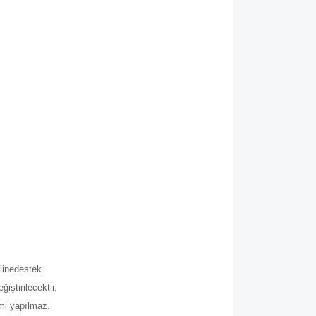
.
line
destek
iştirilecektir.
imi yapılmaz.