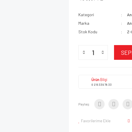
Kategori
An
Marka
An
Stok Kodu
Z-
SEP
Ürün
Bilgi
0 216 339 78 33
Paylaş:
Favorilerime Ekle