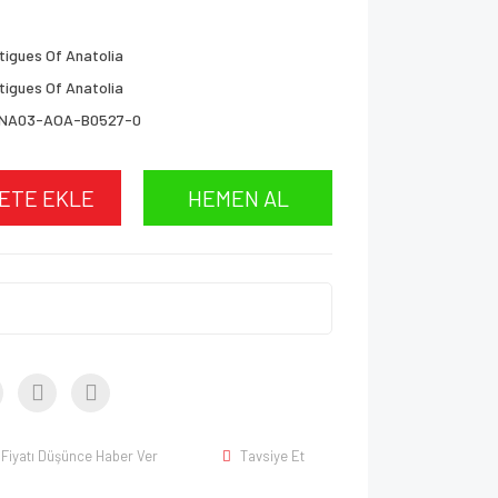
tigues Of Anatolia
tigues Of Anatolia
NA03-AOA-B0527-0
ETE EKLE
HEMEN AL
Fiyatı Düşünce Haber Ver
Tavsiye Et