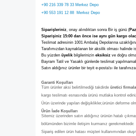
+90 216 339 78 33 Merkez Depo
+90 553 191 12 88
Merkez Depo
Siparişleriniz
, onay alındıktan sonra Bir iş günü (
Paz
Siparişiniz 15:00 dan önce ise aynı gün kargo olac
Teslimat adresinin 1001 Ambalaj Depolarına uzaklığına
Tarafımızdan kaynaklanan bir aksilik olması halinde ise
Bu yüzden 
üyelik
 bilgilerinizin 
eksiksiz
 ve doğru olma
Bayram Tatil ve Yasaklı günlerde teslimat yapılmamak
Satın aldığınız ürünler bir teyit e-posta'sı ile tarafınıza
Garanti Koşulları
Tüm ürünler aksi belirtilmediği takdirde
üretici firmal
kargo teslimatı esnasında ürünü mutlaka kontrol edini
Ürün üzerinde yapılan değişiklikler,ürünün deforme ol
Ürün İade Koşulları
Sitemiz üzerinden satın aldığınız ürünün hatalı çıkmas
bölümünden bizimle iletişim kurmanız gerekmektedir. Bu b
Sipariş edilen ürün hatası müşteri kullanımından olu