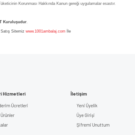
ı Tüketicinin Korunması Hakkında Kanun gereği uygulamalar esastır.
 Kuruluşudur
.
e Satış Sitemiz
www.1001ambalaj.com
İle
i Hizmetleri
İletişim
erim Ücretleri
Yeni Üyelik
 Ürünler
Üye Girişi
alar
Şifremi Unuttum