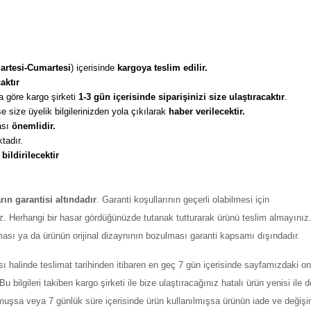
artesi-Cumartesi
) içerisinde 
kargoya teslim edilir. 
aktır
 göre kargo şirketi
 1-3 gün içerisinde siparişinizi size ulaştıracaktır
. 
 size üyelik bilgilerinizden yola çıkılarak 
haber verilecektir. 
sı 
önemlidir. 
tadır. 
 
bildirilecektir
arın garantisi altındadır
. Garanti koşullarının geçerli olabilmesi için
z. Herhangi bir hasar gördüğünüzde tutanak tutturarak ürünü teslim almayınız
ması ya da ürünün orijinal dizaynının bozulması garanti kapsamı dışındadır.
ı halinde teslimat tarihinden itibaren en geç 7 gün içerisinde sayfamızdaki on
ilgileri takiben kargo şirketi ile bize ulaştıracağınız hatalı ürün yenisi ile değ
şmuşsa veya 7 günlük süre içerisinde ürün kullanılmışsa ürünün iade ve değiş