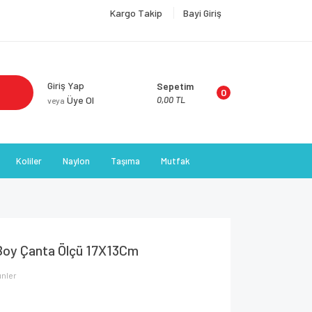
Kargo Takip
Bayi Giriş
Giriş Yap
Sepetim
0
Üye Ol
0,00 TL
veya
Koliler
Naylon
Taşıma
Mutfak
Boy Çanta Ölçü 17X13Cm
ünler