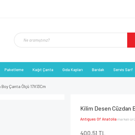
Paketleme
Kağıt Çanta
Gıda Kapları
Bardak
Servis Sarf
n Boy Çanta Ölçü 17X13Cm
Kilim Desen Cüzdan 
Antigues Of Anatolia
markalı ür
400,51 TL