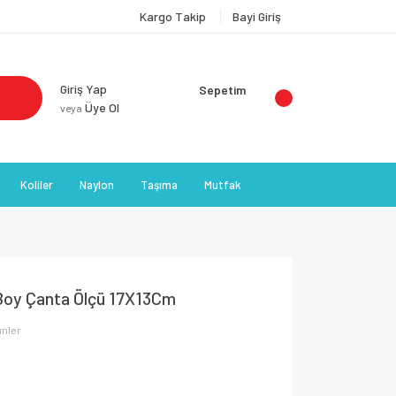
Kargo Takip
Bayi Giriş
Giriş Yap
Sepetim
Üye Ol
veya
Koliler
Naylon
Taşıma
Mutfak
Boy Çanta Ölçü 17X13Cm
ünler