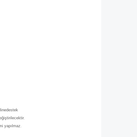
.
line
destek
iştirilecektir.
imi yapılmaz.