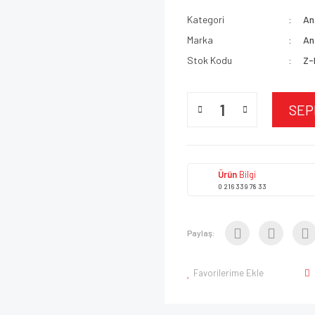
Kategori
An
Marka
An
Stok Kodu
Z-
SEP
Ürün
Bilgi
0 216 339 78 33
Paylaş:
Favorilerime Ekle