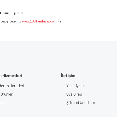
 Kuruluşudur
.
e Satış Sitemiz
www.1001ambalaj.com
İle
i Hizmetleri
İletişim
erim Ücretleri
Yeni Üyelik
 Ürünler
Üye Girişi
alar
Şifremi Unuttum