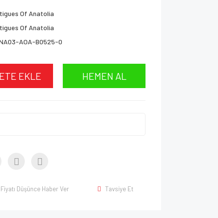
tigues Of Anatolia
tigues Of Anatolia
NA03-AOA-B0525-0
ETE EKLE
HEMEN AL
Fiyatı Düşünce Haber Ver
Tavsiye Et