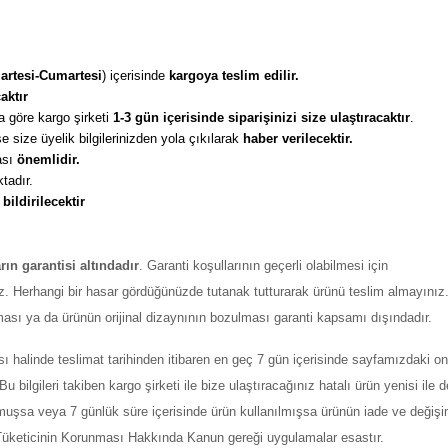
artesi-Cumartesi
) içerisinde 
kargoya teslim edilir. 
aktır
 göre kargo şirketi
 1-3 gün içerisinde siparişinizi size ulaştıracaktır
. 
 size üyelik bilgilerinizden yola çıkılarak 
haber verilecektir. 
sı 
önemlidir. 
tadır. 
 
bildirilecektir
arın garantisi altındadır
. Garanti koşullarının geçerli olabilmesi için
z. Herhangi bir hasar gördüğünüzde tutanak tutturarak ürünü teslim almayınız
ması ya da ürünün orijinal dizaynının bozulması garanti kapsamı dışındadır.
ı halinde teslimat tarihinden itibaren en geç 7 gün içerisinde sayfamızdaki on
ilgileri takiben kargo şirketi ile bize ulaştıracağınız hatalı ürün yenisi ile değ
şmuşsa veya 7 günlük süre içerisinde ürün kullanılmışsa ürünün iade ve değiş
ı Tüketicinin Korunması Hakkında Kanun gereği uygulamalar esastır.