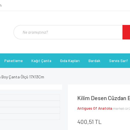
Paketleme
Kağıt Çanta
Gıda Kapları
Bardak
Servis Sarf
n Boy Çanta Ölçü 17X13Cm
Kilim Desen Cüzdan 
Antigues Of Anatolia
markalı ür
400,51 TL