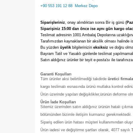
+90 553 191 12 88
Merkez Depo
Siparişleriniz
, onay alındıktan sonra Bir iş günü (
Paz
Siparişiniz 15:00 dan önce ise aynı gün kargo olac
Teslimat adresinin 1001 Ambalaj Depolarına uzaklığına
Tarafımızdan kaynaklanan bir aksilik olması halinde ise
Bu yüzden 
üyelik
 bilgilerinizin 
eksiksiz
 ve doğru olma
Bayram Tatil ve Yasaklı günlerde teslimat yapılmamak
Satın aldığınız ürünler bir teyit e-posta'sı ile tarafınıza
Garanti Koşulları
Tüm ürünler aksi belirtilmediği takdirde
üretici firmal
kargo teslimatı esnasında ürünü mutlaka kontrol edini
Ürün üzerinde yapılan değişiklikler,ürünün deforme ol
Ürün İade Koşulları
Sitemiz üzerinden satın aldığınız ürünün hatalı çıkmas
bölümünden bizimle iletişim kurmanız gerekmektedir. Bu b
Sipariş edilen ürün hatası müşteri kullanımından olu
Ürün iadesi ve değiştirme şartları olarak, 4077 sayıl