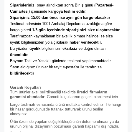
Siparişleriniz
, onay alındıktan sonra Bir iş günü (
Pazartesi-
Cumartesi
) içerisinde 
kargoya teslim edilir. 
Siparişiniz 15:00 dan önce ise aynı gün kargo olacaktır
Teslimat adresinin 1001 Ambalaj Depolarına uzaklığına göre 
kargo şirketi
 1-3 gün içerisinde siparişinizi size ulaştıracaktır
. 
Tarafımızdan kaynaklanan bir aksilik olması halinde ise size 
üyelik bilgilerinizden yola çıkılarak 
haber verilecektir. 
Bu yüzden 
üyelik
 bilgilerinizin 
eksiksiz
 ve doğru olması 
önemlidir. 
Bayram Tatil ve Yasaklı günlerde teslimat yapılmamaktadır. 
Satın aldığınız ürünler bir teyit e-posta'sı ile tarafınıza 
bildirilecektir
Garanti Koşulları
Tüm ürünler aksi belirtilmediği takdirde
üretici firmaların
garantisi altındadır
. Garanti koşullarının geçerli olabilmesi için
kargo teslimatı esnasında ürünü mutlaka kontrol ediniz. Herhangi
bir hasar gördüğünüzde tutanak tutturarak ürünü teslim
almayınız.
Ürün üzerinde yapılan değişiklikler,ürünün deforme olması ya da
ürünün orijinal dizaynının bozulması garanti kapsamı dışındadır.