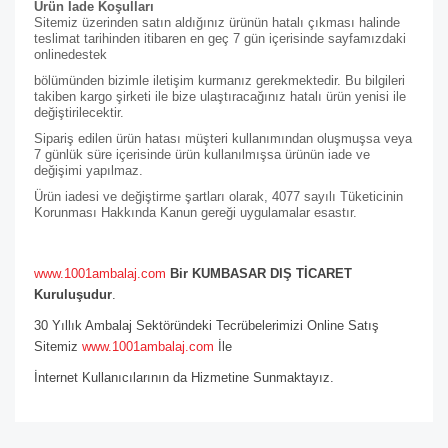
Ürün İade Koşulları
Sitemiz üzerinden satın aldığınız ürünün hatalı çıkması halinde
teslimat tarihinden itibaren en geç 7 gün içerisinde sayfamızdaki
online
destek
bölümünden bizimle iletişim kurmanız gerekmektedir. Bu bilgileri
takiben kargo şirketi ile bize ulaştıracağınız hatalı ürün yenisi ile
değiştirilecektir.
Sipariş edilen ürün hatası müşteri kullanımından oluşmuşsa veya
7 günlük süre içerisinde ürün kullanılmışsa ürünün iade ve
değişimi yapılmaz.
Ürün iadesi ve değiştirme şartları olarak, 4077 sayılı Tüketicinin
Korunması Hakkında Kanun gereği uygulamalar esastır.
www.1001ambalaj.com
Bir KUMBASAR DIŞ TİCARET
Kuruluşudur
.
30 Yıllık Ambalaj Sektöründeki Tecrübelerimizi Online Satış
Sitemiz
www.1001ambalaj.com
İle
İnternet Kullanıcılarının da Hizmetine Sunmaktayız.