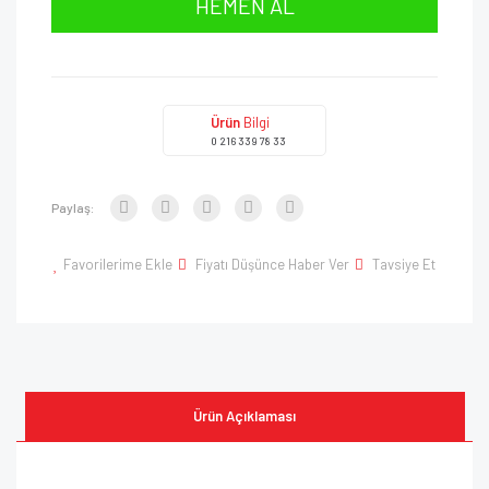
HEMEN AL
Ürün
Bilgi
0 216 339 78 33
Paylaş:
Favorilerime Ekle
Fiyatı Düşünce Haber Ver
Tavsiye Et
Ürün Açıklaması