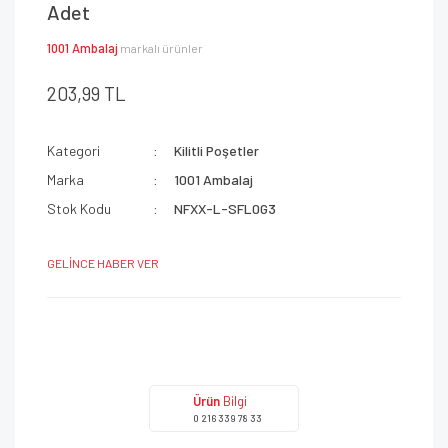
Adet
1001 Ambalaj
markalı ürünler
203,99 TL
Kategori
Kilitli Poşetler
Marka
1001 Ambalaj
Stok Kodu
NFXX-L-SFL0G3
GELİNCE HABER VER
Ürün
Bilgi
0 216 339 78 33