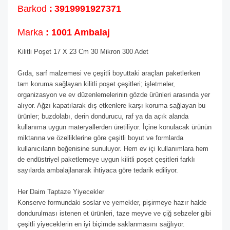
Barkod
:
3919991927371
Marka
: 1001 Ambalaj
Kilitli Poşet 17 X 23 Cm 30 Mikron 300 Adet
Gıda, sarf malzemesi ve çeşitli boyuttaki araçları paketlerken
tam koruma sağlayan kilitli poşet çeşitleri; işletmeler,
organizasyon ve ev düzenlemelerinin gözde ürünleri arasında yer
alıyor. Ağzı kapatılarak dış etkenlere karşı koruma sağlayan bu
ürünler; buzdolabı, derin dondurucu, raf ya da açık alanda
kullanıma uygun materyallerden üretiliyor. İçine konulacak ürünün
miktarına ve özelliklerine göre çeşitli boyut ve formlarda
kullanıcıların beğenisine sunuluyor. Hem ev içi kullanımlara hem
de endüstriyel paketlemeye uygun kilitli poşet çeşitleri farklı
sayılarda ambalajlanarak ihtiyaca göre tedarik ediliyor.
Her Daim Taptaze Yiyecekler
Konserve formundaki soslar ve yemekler, pişirmeye hazır halde
dondurulması istenen et ürünleri, taze meyve ve çiğ sebzeler gibi
çeşitli yiyeceklerin en iyi biçimde saklanmasını sağlıyor.