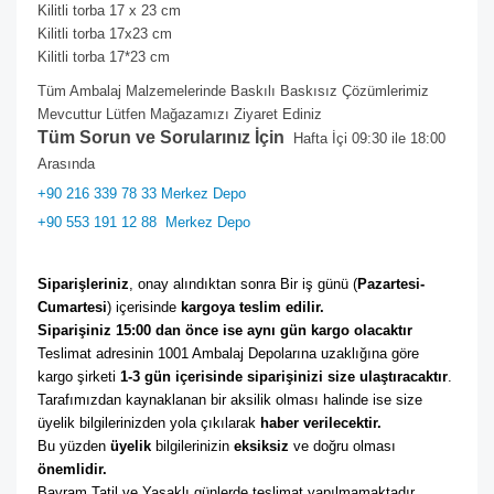
Kilitli torba 17 x 23 cm
Kilitli torba 17x23 cm
Kilitli torba 17*23 cm
Tüm Ambalaj Malzemelerinde Baskılı Baskısız Çözümlerimiz
Mevcuttur Lütfen Mağazamızı Ziyaret Ediniz
Tüm Sorun ve Sorularınız İçin
Hafta İçi 09:30 ile 18:00
Arasında
+90 216 339 78 33 Merkez Depo
+90 553 191 12 88
Merkez Depo
Siparişleriniz
, onay alındıktan sonra Bir iş günü (
Pazartesi-
Cumartesi
) içerisinde 
kargoya teslim edilir. 
Siparişiniz 15:00 dan önce ise aynı gün kargo olacaktır
Teslimat adresinin 1001 Ambalaj Depolarına uzaklığına göre 
kargo şirketi
 1-3 gün içerisinde siparişinizi size ulaştıracaktır
. 
Tarafımızdan kaynaklanan bir aksilik olması halinde ise size 
üyelik bilgilerinizden yola çıkılarak 
haber verilecektir. 
Bu yüzden 
üyelik
 bilgilerinizin 
eksiksiz
 ve doğru olması 
önemlidir. 
Bayram Tatil ve Yasaklı günlerde teslimat yapılmamaktadır. 