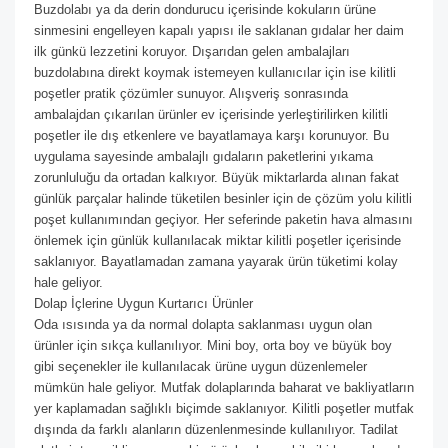
Buzdolabı ya da derin dondurucu içerisinde kokuların ürüne
sinmesini engelleyen kapalı yapısı ile saklanan gıdalar her daim
ilk günkü lezzetini koruyor. Dışarıdan gelen ambalajları
buzdolabına direkt koymak istemeyen kullanıcılar için ise kilitli
poşetler pratik çözümler sunuyor. Alışveriş sonrasında
ambalajdan çıkarılan ürünler ev içerisinde yerleştirilirken kilitli
poşetler ile dış etkenlere ve bayatlamaya karşı korunuyor. Bu
uygulama sayesinde ambalajlı gıdaların paketlerini yıkama
zorunluluğu da ortadan kalkıyor. Büyük miktarlarda alınan fakat
günlük parçalar halinde tüketilen besinler için de çözüm yolu kilitli
poşet kullanımından geçiyor. Her seferinde paketin hava almasını
önlemek için günlük kullanılacak miktar kilitli poşetler içerisinde
saklanıyor. Bayatlamadan zamana yayarak ürün tüketimi kolay
hale geliyor.
Dolap İçlerine Uygun Kurtarıcı Ürünler
Oda ısısında ya da normal dolapta saklanması uygun olan
ürünler için sıkça kullanılıyor. Mini boy, orta boy ve büyük boy
gibi seçenekler ile kullanılacak ürüne uygun düzenlemeler
mümkün hale geliyor. Mutfak dolaplarında baharat ve bakliyatların
yer kaplamadan sağlıklı biçimde saklanıyor. Kilitli poşetler mutfak
dışında da farklı alanların düzenlenmesinde kullanılıyor. Tadilat