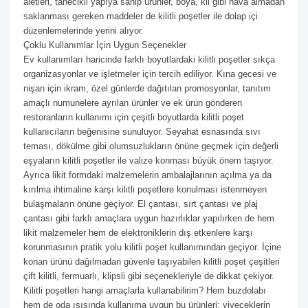
aletleri, tanecikli yapıya sahip ürünler, boya, kil gibi hava almadan
saklanması gereken maddeler de kilitli poşetler ile dolap içi
düzenlemelerinde yerini alıyor.
Çoklu Kullanımlar İçin Uygun Seçenekler
Ev kullanımları haricinde farklı boyutlardaki kilitli poşetler sıkça
organizasyonlar ve işletmeler için tercih ediliyor. Kına gecesi ve
nişan için ikram, özel günlerde dağıtılan promosyonlar, tanıtım
amaçlı numunelere ayrılan ürünler ve ek ürün gönderen
restoranların kullanımı için çeşitli boyutlarda kilitli poşet
kullanıcıların beğenisine sunuluyor. Seyahat esnasında sıvı
teması, dökülme gibi olumsuzlukların önüne geçmek için değerli
eşyaların kilitli poşetler ile valize konması büyük önem taşıyor.
Ayrıca likit formdaki malzemelerin ambalajlarının açılma ya da
kırılma ihtimaline karşı kilitli poşetlere konulması istenmeyen
bulaşmaların önüne geçiyor. El çantası, sırt çantası ve plaj
çantası gibi farklı amaçlara uygun hazırlıklar yapılırken de hem
likit malzemeler hem de elektroniklerin dış etkenlere karşı
korunmasının pratik yolu kilitli poşet kullanımından geçiyor. İçine
konan ürünü dağılmadan güvenle taşıyabilen kilitli poşet çeşitleri
çift kilitli, fermuarlı, klipsli gibi seçenekleriyle de dikkat çekiyor.
Kilitli poşetleri hangi amaçlarla kullanabilirim? Hem buzdolabı
hem de oda ısısında kullanıma uygun bu ürünleri; yiyeceklerin