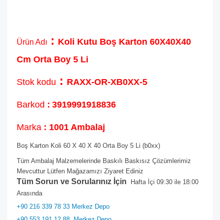
:
Koli Kutu Boş Karton 60X40X40
Ürün Adı
Cm Orta Boy 5 Li
:
Stok kodu
RAXX-OR-XB0XX-5
Barkod
:
3919991918836
Marka
: 1001 Ambalaj
Boş Karton Koli 60 X 40 X 40 Orta Boy 5 Li (b0xx)
Tüm Ambalaj Malzemelerinde Baskılı Baskısız Çözümlerimiz
Mevcuttur Lütfen Mağazamızı Ziyaret Ediniz
Tüm Sorun ve Sorularınız İçin
Hafta İçi 09:30 ile 18:00
Arasında
+90 216 339 78 33 Merkez Depo
+90 553 191 12 88
Merkez Depo