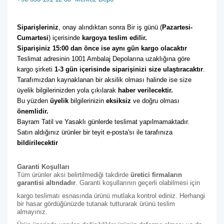
Siparişleriniz
, onay alındıktan sonra Bir iş günü (
Pazartesi-
Cumartesi
) içerisinde 
kargoya teslim edilir. 
Siparişiniz 15:00 dan önce ise aynı gün kargo olacaktır
Teslimat adresinin 1001 Ambalaj Depolarına uzaklığına göre 
kargo şirketi
 1-3 gün içerisinde siparişinizi size ulaştıracaktır
. 
Tarafımızdan kaynaklanan bir aksilik olması halinde ise size 
üyelik bilgilerinizden yola çıkılarak 
haber verilecektir. 
Bu yüzden 
üyelik
 bilgilerinizin 
eksiksiz
 ve doğru olması 
önemlidir. 
Bayram Tatil ve Yasaklı günlerde teslimat yapılmamaktadır. 
Satın aldığınız ürünler bir teyit e-posta'sı ile tarafınıza 
bildirilecektir
Garanti Koşulları
Tüm ürünler aksi belirtilmediği takdirde
üretici firmaların
garantisi altındadır
. Garanti koşullarının geçerli olabilmesi için
kargo teslimatı esnasında ürünü mutlaka kontrol ediniz. Herhangi
bir hasar gördüğünüzde tutanak tutturarak ürünü teslim
almayınız.