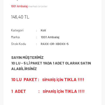
1001 Ambalaj
markalı ürünler
146,40 TL
Kategori
Koli
Marka
1001 Ambalaj
Stok Kodu
RAXX-OR-XB0XX-5
SAYIN MÜŞTERİMİZ
10 LU -
5 Lİ PAKET
YADA
1 ADET
OLARAK SATIN
ALABİLİRSİNİZ
10 LU
PAKET
:
TIKLA !!!!
SİPARİŞ İÇİN
1 ADET
:
TIKLA !!!!
SİPARİŞ İÇİN