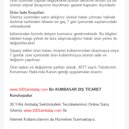
Ürün üzerinde yapılan değişiklikler,ürünün deforme olması ya da
ürünün orijinal dizaynının bozulması garanti kapsamı dışındadır.
Ürün İade Koşulları
Sitemiz üzerinden satın aldığınız ürünün hatalı çıkması halinde
teslimat tarihinden itibaren en geç 7 gün içerisinde sayfamızdaki
online
destek
bölümünden bizimle iletişim kurmanız gerekmektedir. Bu bilgileri
takiben kargo şirketi ile bize ulaştıracağınız hatalı ürün yenisi ile
değiştirilecektir.
Sipariş edilen ürün hatası müşteri kullanımından oluşmuşsa veya
7 günlük süre içerisinde ürün kullanılmışsa ürünün iade ve
değişimi yapılmaz.
Ürün iadesi ve değiştirme şartları olarak, 4077 sayılı Tüketicinin
Korunması Hakkında Kanun gereği uygulamalar esastır.
www.1001ambalaj.com
Bir KUMBASAR DIŞ TİCARET
Kuruluşudur
.
30 Yıllık Ambalaj Sektöründeki Tecrübelerimizi Online Satış
Sitemiz
www.1001ambalaj.com
İle
İnternet Kullanıcılarının da Hizmetine Sunmaktayız.