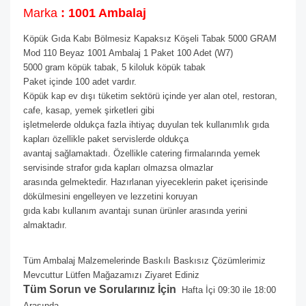
Marka
: 1001 Ambalaj
Köpük Gıda Kabı Bölmesiz Kapaksız Köşeli Tabak 5000 GRAM
Mod 110 Beyaz 1001 Ambalaj 1 Paket 100 Adet (W7)
5000 gram köpük tabak, 5 kiloluk köpük tabak
Paket içinde 100 adet vardır.
Köpük kap ev dışı tüketim sektörü içinde yer alan otel, restoran,
cafe, kasap, yemek şirketleri gibi
işletmelerde oldukça fazla ihtiyaç duyulan tek kullanımlık gıda
kapları özellikle paket servislerde oldukça
avantaj sağlamaktadı. Özellikle catering firmalarında yemek
servisinde strafor gıda kapları olmazsa olmazlar
arasında gelmektedir. Hazırlanan yiyeceklerin paket içerisinde
dökülmesini engelleyen ve lezzetini koruyan
gıda kabı kullanım avantajı sunan ürünler arasında yerini
almaktadır.
Tüm Ambalaj Malzemelerinde Baskılı Baskısız Çözümlerimiz
Mevcuttur Lütfen Mağazamızı Ziyaret Ediniz
Tüm Sorun ve Sorularınız İçin
Hafta İçi 09:30 ile 18:00
Arasında