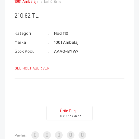
1001 Ambalaj
markalı ürünler
210,82 TL
Kategori
Mod 110
Marka
1001 Ambalaj
Stok Kodu
AAAO-BYW7
GELİNCE HABER VER
Ürün
Bilgi
0 216 339 78 33
Paylaş: