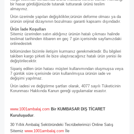
bir hasar gördüğünüzde tutanak tutturarak ürünü teslim
almayınız.
Ürün üzerinde yapılan değişiklikler,ürünün deforme olması ya da
ürünün orijinal dizaynının bozulması garanti kapsamı dışındadır.
Ürün İade Koşulları
Sitemiz üzerinden satın aldığınız ürünün hatalı çıkması halinde
teslimat tarihinden itibaren en geç 7 gün içerisinde sayfamızdaki
online
destek
bölümünden bizimle iletişim kurmanız gerekmektedir. Bu bilgileri
takiben kargo şirketi ile bize ulaştıracağınız hatalı ürün yenisi ile
değiştirilecektir.
Sipariş edilen ürün hatası müşteri kullanımından oluşmuşsa veya
7 günlük süre içerisinde ürün kullanılmışsa ürünün iade ve
değişimi yapılmaz.
Ürün iadesi ve değiştirme şartları olarak, 4077 sayılı Tüketicinin
Korunması Hakkında Kanun gereği uygulamalar esastır.
www.1001ambalaj.com
Bir KUMBASAR DIŞ TİCARET
Kuruluşudur
.
30 Yıllık Ambalaj Sektöründeki Tecrübelerimizi Online Satış
Sitemiz
www.1001ambalaj.com
İle