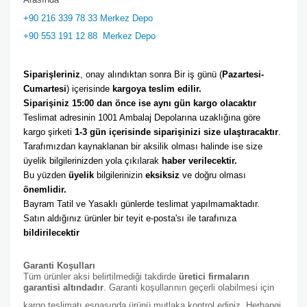
+90 216 339 78 33 Merkez Depo
+90 553 191 12 88
Merkez Depo
Siparişleriniz
, onay alındıktan sonra Bir iş günü (
Pazartesi-
Cumartesi
) içerisinde 
kargoya teslim edilir. 
Siparişiniz 15:00 dan önce ise aynı gün kargo olacaktır
Teslimat adresinin 1001 Ambalaj Depolarına uzaklığına göre 
kargo şirketi
 1-3 gün içerisinde siparişinizi size ulaştıracaktır
. 
Tarafımızdan kaynaklanan bir aksilik olması halinde ise size 
üyelik bilgilerinizden yola çıkılarak 
haber verilecektir. 
Bu yüzden 
üyelik
 bilgilerinizin 
eksiksiz
 ve doğru olması 
önemlidir. 
Bayram Tatil ve Yasaklı günlerde teslimat yapılmamaktadır. 
Satın aldığınız ürünler bir teyit e-posta'sı ile tarafınıza 
bildirilecektir
Garanti Koşulları
Tüm ürünler aksi belirtilmediği takdirde
üretici firmaların
garantisi altındadır
. Garanti koşullarının geçerli olabilmesi için
kargo teslimatı esnasında ürünü mutlaka kontrol ediniz. Herhangi