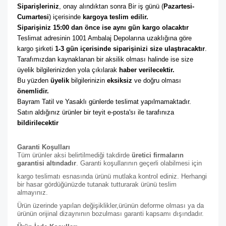
Siparişleriniz
, onay alındıktan sonra Bir iş günü (
Pazartesi-
Cumartesi
) içerisinde 
kargoya teslim edilir. 
Siparişiniz 15:00 dan önce ise aynı gün kargo olacaktır
Teslimat adresinin 1001 Ambalaj Depolarına uzaklığına göre 
kargo şirketi
 1-3 gün içerisinde siparişinizi size ulaştıracaktır
. 
Tarafımızdan kaynaklanan bir aksilik olması halinde ise size 
üyelik bilgilerinizden yola çıkılarak 
haber verilecektir. 
Bu yüzden 
üyelik
 bilgilerinizin 
eksiksiz
 ve doğru olması 
önemlidir. 
Bayram Tatil ve Yasaklı günlerde teslimat yapılmamaktadır. 
Satın aldığınız ürünler bir teyit e-posta'sı ile tarafınıza 
bildirilecektir
Garanti Koşulları
Tüm ürünler aksi belirtilmediği takdirde
üretici firmaların
garantisi altındadır
. Garanti koşullarının geçerli olabilmesi için
kargo teslimatı esnasında ürünü mutlaka kontrol ediniz. Herhangi
bir hasar gördüğünüzde tutanak tutturarak ürünü teslim
almayınız.
Ürün üzerinde yapılan değişiklikler,ürünün deforme olması ya da
ürünün orijinal dizaynının bozulması garanti kapsamı dışındadır.