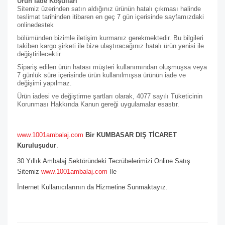
Ürün İade Koşulları
Sitemiz üzerinden satın aldığınız ürünün hatalı çıkması halinde
teslimat tarihinden itibaren en geç 7 gün içerisinde sayfamızdaki
online
destek
bölümünden bizimle iletişim kurmanız gerekmektedir. Bu bilgileri
takiben kargo şirketi ile bize ulaştıracağınız hatalı ürün yenisi ile
değiştirilecektir.
Sipariş edilen ürün hatası müşteri kullanımından oluşmuşsa veya
7 günlük süre içerisinde ürün kullanılmışsa ürünün iade ve
değişimi yapılmaz.
Ürün iadesi ve değiştirme şartları olarak, 4077 sayılı Tüketicinin
Korunması Hakkında Kanun gereği uygulamalar esastır.
www.1001ambalaj.com
Bir KUMBASAR DIŞ TİCARET
Kuruluşudur
.
30 Yıllık Ambalaj Sektöründeki Tecrübelerimizi Online Satış
Sitemiz
www.1001ambalaj.com
İle
İnternet Kullanıcılarının da Hizmetine Sunmaktayız.