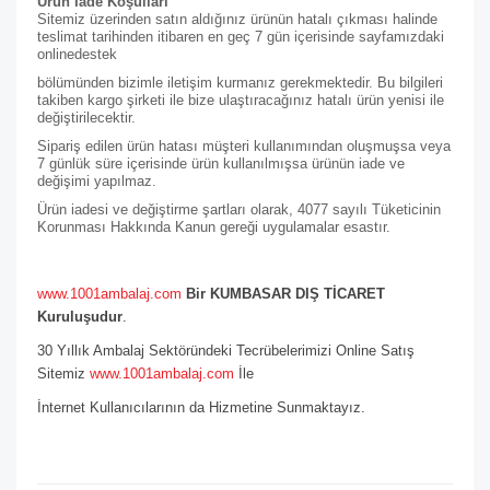
Ürün İade Koşulları
Sitemiz üzerinden satın aldığınız ürünün hatalı çıkması halinde
teslimat tarihinden itibaren en geç 7 gün içerisinde sayfamızdaki
online
destek
bölümünden bizimle iletişim kurmanız gerekmektedir. Bu bilgileri
takiben kargo şirketi ile bize ulaştıracağınız hatalı ürün yenisi ile
değiştirilecektir.
Sipariş edilen ürün hatası müşteri kullanımından oluşmuşsa veya
7 günlük süre içerisinde ürün kullanılmışsa ürünün iade ve
değişimi yapılmaz.
Ürün iadesi ve değiştirme şartları olarak, 4077 sayılı Tüketicinin
Korunması Hakkında Kanun gereği uygulamalar esastır.
www.1001ambalaj.com
Bir KUMBASAR DIŞ TİCARET
Kuruluşudur
.
30 Yıllık Ambalaj Sektöründeki Tecrübelerimizi Online Satış
Sitemiz
www.1001ambalaj.com
İle
İnternet Kullanıcılarının da Hizmetine Sunmaktayız.