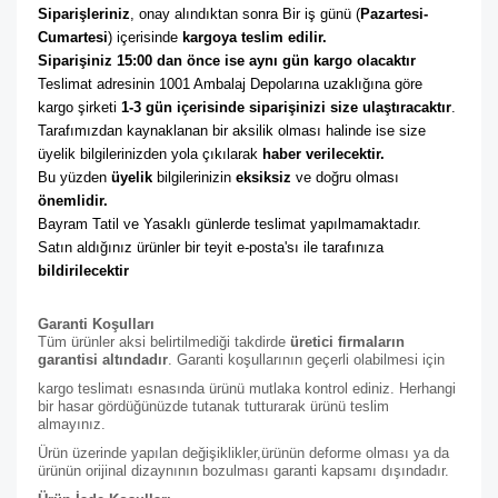
Siparişleriniz
, onay alındıktan sonra Bir iş günü (
Pazartesi-
Cumartesi
) içerisinde 
kargoya teslim edilir. 
Siparişiniz 15:00 dan önce ise aynı gün kargo olacaktır
Teslimat adresinin 1001 Ambalaj Depolarına uzaklığına göre 
kargo şirketi
 1-3 gün içerisinde siparişinizi size ulaştıracaktır
. 
Tarafımızdan kaynaklanan bir aksilik olması halinde ise size 
üyelik bilgilerinizden yola çıkılarak 
haber verilecektir. 
Bu yüzden 
üyelik
 bilgilerinizin 
eksiksiz
 ve doğru olması 
önemlidir. 
Bayram Tatil ve Yasaklı günlerde teslimat yapılmamaktadır. 
Satın aldığınız ürünler bir teyit e-posta'sı ile tarafınıza 
bildirilecektir
Garanti Koşulları
Tüm ürünler aksi belirtilmediği takdirde
üretici firmaların
garantisi altındadır
. Garanti koşullarının geçerli olabilmesi için
kargo teslimatı esnasında ürünü mutlaka kontrol ediniz. Herhangi
bir hasar gördüğünüzde tutanak tutturarak ürünü teslim
almayınız.
Ürün üzerinde yapılan değişiklikler,ürünün deforme olması ya da
ürünün orijinal dizaynının bozulması garanti kapsamı dışındadır.