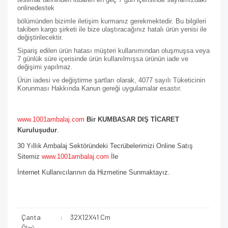
online
destek
bölümünden bizimle iletişim kurmanız gerekmektedir. Bu bilgileri
takiben kargo şirketi ile bize ulaştıracağınız hatalı ürün yenisi ile
değiştirilecektir.
Sipariş edilen ürün hatası müşteri kullanımından oluşmuşsa veya
7 günlük süre içerisinde ürün kullanılmışsa ürünün iade ve
değişimi yapılmaz.
Ürün iadesi ve değiştirme şartları olarak, 4077 sayılı Tüketicinin
Korunması Hakkında Kanun gereği uygulamalar esastır.
www.1001ambalaj.com
Bir KUMBASAR DIŞ TİCARET
Kuruluşudur
.
30 Yıllık Ambalaj Sektöründeki Tecrübelerimizi Online Satış
Sitemiz
www.1001ambalaj.com
İle
İnternet Kullanıcılarının da Hizmetine Sunmaktayız.
Çanta
:
32X12X41 Cm
Ölçü