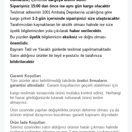
Siparişiniz 15:00 dan önce ise aynı gün kargo olacaktır
Teslimat adresinin 1001 Ambalaj Depolarına uzaklığına göre 
kargo şirketi
 1-3 gün içerisinde siparişinizi size ulaştıracaktır
. 
Tarafımızdan kaynaklanan bir aksilik olması halinde ise size 
üyelik bilgilerinizden yola çıkılarak 
haber verilecektir. 
Bu yüzden 
üyelik
 bilgilerinizin 
eksiksiz
 ve doğru olması 
önemlidir. 
Bayram Tatil ve Yasaklı günlerde teslimat yapılmamaktadır. 
Satın aldığınız ürünler bir teyit e-posta'sı ile tarafınıza 
bildirilecektir
Garanti Koşulları
Tüm ürünler aksi belirtilmediği takdirde
üretici firmaların
garantisi altındadır
. Garanti koşullarının geçerli olabilmesi için
kargo teslimatı esnasında ürünü mutlaka kontrol ediniz. Herhangi
bir hasar gördüğünüzde tutanak tutturarak ürünü teslim
almayınız.
Ürün üzerinde yapılan değişiklikler,ürünün deforme olması ya da
ürünün orijinal dizaynının bozulması garanti kapsamı dışındadır.
Ürün İade Koşulları
Sitemiz üzerinden satın aldığınız ürünün hatalı çıkması halinde
teslimat tarihinden itibaren en geç 7 gün içerisinde sayfamızdaki