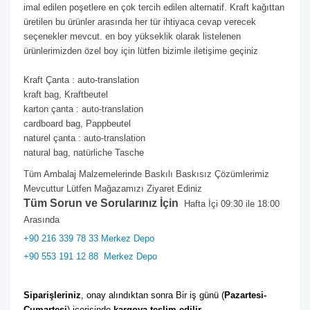
imal edilen poşetlere en çok tercih edilen alternatif. Kraft kağıttan
üretilen bu ürünler arasında her tür ihtiyaca cevap verecek
seçenekler mevcut. en boy yükseklik olarak listelenen
ürünlerimizden özel boy için lütfen bizimle iletişime geçiniz
Kraft Çanta : auto-translation
kraft bag, Kraftbeutel
karton çanta : auto-translation
cardboard bag, Pappbeutel
naturel çanta : auto-translation
natural bag, natürliche Tasche
Tüm Ambalaj Malzemelerinde Baskılı Baskısız Çözümlerimiz
Mevcuttur Lütfen Mağazamızı Ziyaret Ediniz
Tüm Sorun ve Sorularınız İçin
Hafta İçi 09:30 ile 18:00
Arasında
+90 216 339 78 33 Merkez Depo
+90 553 191 12 88
Merkez Depo
Siparişleriniz
, onay alındıktan sonra Bir iş günü (
Pazartesi-
Cumartesi
) içerisinde 
kargoya teslim edilir. 