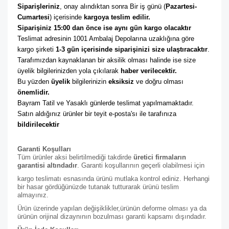
Siparişleriniz
, onay alındıktan sonra Bir iş günü (
Pazartesi-
Cumartesi
) içerisinde 
kargoya teslim edilir. 
Siparişiniz 15:00 dan önce ise aynı gün kargo olacaktır
Teslimat adresinin 1001 Ambalaj Depolarına uzaklığına göre 
kargo şirketi
 1-3 gün içerisinde siparişinizi size ulaştıracaktır
. 
Tarafımızdan kaynaklanan bir aksilik olması halinde ise size 
üyelik bilgilerinizden yola çıkılarak 
haber verilecektir. 
Bu yüzden 
üyelik
 bilgilerinizin 
eksiksiz
 ve doğru olması 
önemlidir. 
Bayram Tatil ve Yasaklı günlerde teslimat yapılmamaktadır. 
Satın aldığınız ürünler bir teyit e-posta'sı ile tarafınıza 
bildirilecektir
Garanti Koşulları
Tüm ürünler aksi belirtilmediği takdirde
üretici firmaların
garantisi altındadır
. Garanti koşullarının geçerli olabilmesi için
kargo teslimatı esnasında ürünü mutlaka kontrol ediniz. Herhangi
bir hasar gördüğünüzde tutanak tutturarak ürünü teslim
almayınız.
Ürün üzerinde yapılan değişiklikler,ürünün deforme olması ya da
ürünün orijinal dizaynının bozulması garanti kapsamı dışındadır.