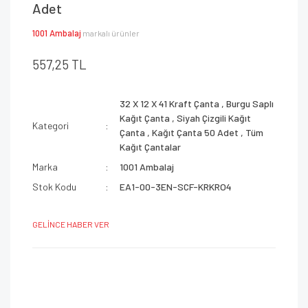
Adet
1001 Ambalaj
markalı ürünler
557,25 TL
32 X 12 X 41 Kraft Çanta
,
Burgu Saplı
Kağıt Çanta
,
Siyah Çizgili Kağıt
Kategori
Çanta
,
Kağıt Çanta 50 Adet
,
Tüm
Kağıt Çantalar
Marka
1001 Ambalaj
Stok Kodu
EA1-00-3EN-SCF-KRKRO4
GELİNCE HABER VER