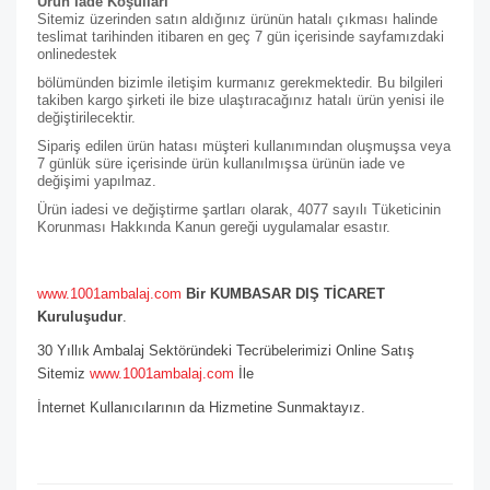
Ürün İade Koşulları
Sitemiz üzerinden satın aldığınız ürünün hatalı çıkması halinde
teslimat tarihinden itibaren en geç 7 gün içerisinde sayfamızdaki
online
destek
bölümünden bizimle iletişim kurmanız gerekmektedir. Bu bilgileri
takiben kargo şirketi ile bize ulaştıracağınız hatalı ürün yenisi ile
değiştirilecektir.
Sipariş edilen ürün hatası müşteri kullanımından oluşmuşsa veya
7 günlük süre içerisinde ürün kullanılmışsa ürünün iade ve
değişimi yapılmaz.
Ürün iadesi ve değiştirme şartları olarak, 4077 sayılı Tüketicinin
Korunması Hakkında Kanun gereği uygulamalar esastır.
www.1001ambalaj.com
Bir KUMBASAR DIŞ TİCARET
Kuruluşudur
.
30 Yıllık Ambalaj Sektöründeki Tecrübelerimizi Online Satış
Sitemiz
www.1001ambalaj.com
İle
İnternet Kullanıcılarının da Hizmetine Sunmaktayız.