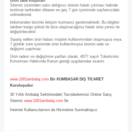
Ürün İade Koşulları
Sitemiz üzerinden satın aldığınız ürünün hatalı çıkması halinde
teslimat tarihinden itibaren en geç 7 gün içerisinde sayfamızdaki
online
destek
bölümünden bizimle iletişim kurmanız gerekmektedir. Bu bilgileri
takiben kargo şirketi ile bize ulaştıracağınız hatalı ürün yenisi ile
değiştirilecektir.
Sipariş edilen ürün hatası müşteri kullanımından oluşmuşsa veya
7 günlük süre içerisinde ürün kullanılmışsa ürünün iade ve
değişimi yapılmaz.
Ürün iadesi ve değiştirme şartları olarak, 4077 sayılı Tüketicinin
Korunması Hakkında Kanun gereği uygulamalar esastır.
www.1001ambalaj.com
Bir KUMBASAR DIŞ TİCARET
Kuruluşudur
.
30 Yıllık Ambalaj Sektöründeki Tecrübelerimizi Online Satış
Sitemiz
www.1001ambalaj.com
İle
İnternet Kullanıcılarının da Hizmetine Sunmaktayız.