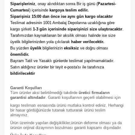
Siparişleriniz
, onay alındıktan sonra Bir iş günü (
Pazartesi-
Cumartesi
) içerisinde 
kargoya teslim edilir. 
Siparişiniz 15:00 dan önce ise aynı gün kargo olacaktır
Teslimat adresinin 1001 Ambalaj Depolarına uzaklığına göre 
kargo şirketi
 1-3 gün içerisinde siparişinizi size ulaştıracaktır
. 
Tarafımızdan kaynaklanan bir aksilik olması halinde ise size 
üyelik bilgilerinizden yola çıkılarak 
haber verilecektir. 
Bu yüzden 
üyelik
 bilgilerinizin 
eksiksiz
 ve doğru olması 
önemlidir. 
Bayram Tatil ve Yasaklı günlerde teslimat yapılmamaktadır. 
Satın aldığınız ürünler bir teyit e-posta'sı ile tarafınıza 
bildirilecektir
Garanti Koşulları
Tüm ürünler aksi belirtilmediği takdirde
üretici firmaların
garantisi altındadır
. Garanti koşullarının geçerli olabilmesi için
kargo teslimatı esnasında ürünü mutlaka kontrol ediniz. Herhangi
bir hasar gördüğünüzde tutanak tutturarak ürünü teslim
almayınız.
Ürün üzerinde yapılan değişiklikler,ürünün deforme olması ya da
ürünün orijinal dizaynının bozulması garanti kapsamı dışındadır.