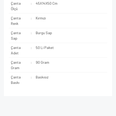
Çanta
:
45X14X50 Cm
Ölçü
Çanta
:
Kırmızı
Renk
Çanta
:
Burgu Sap
Sap
Çanta
:
50 Li Paket
Adet
Çanta
:
90 Gram
Gram
Çanta
:
Baskısız
Baskı