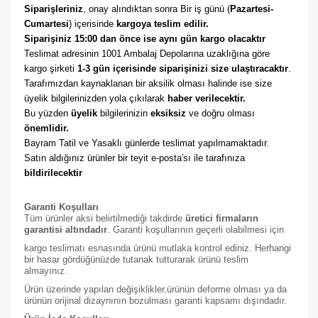
Siparişleriniz
, onay alındıktan sonra Bir iş günü (
Pazartesi-
Cumartesi
) içerisinde 
kargoya teslim edilir. 
Siparişiniz 15:00 dan önce ise aynı gün kargo olacaktır
Teslimat adresinin 1001 Ambalaj Depolarına uzaklığına göre 
kargo şirketi
 1-3 gün içerisinde siparişinizi size ulaştıracaktır
. 
Tarafımızdan kaynaklanan bir aksilik olması halinde ise size 
üyelik bilgilerinizden yola çıkılarak 
haber verilecektir. 
Bu yüzden 
üyelik
 bilgilerinizin 
eksiksiz
 ve doğru olması 
önemlidir. 
Bayram Tatil ve Yasaklı günlerde teslimat yapılmamaktadır. 
Satın aldığınız ürünler bir teyit e-posta'sı ile tarafınıza 
bildirilecektir
Garanti Koşulları
Tüm ürünler aksi belirtilmediği takdirde
üretici firmaların
garantisi altındadır
. Garanti koşullarının geçerli olabilmesi için
kargo teslimatı esnasında ürünü mutlaka kontrol ediniz. Herhangi
bir hasar gördüğünüzde tutanak tutturarak ürünü teslim
almayınız.
Ürün üzerinde yapılan değişiklikler,ürünün deforme olması ya da
ürünün orijinal dizaynının bozulması garanti kapsamı dışındadır.