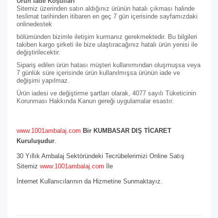
Ürün İade Koşulları
Sitemiz üzerinden satın aldığınız ürünün hatalı çıkması halinde
teslimat tarihinden itibaren en geç 7 gün içerisinde sayfamızdaki
online
destek
bölümünden bizimle iletişim kurmanız gerekmektedir. Bu bilgileri
takiben kargo şirketi ile bize ulaştıracağınız hatalı ürün yenisi ile
değiştirilecektir.
Sipariş edilen ürün hatası müşteri kullanımından oluşmuşsa veya
7 günlük süre içerisinde ürün kullanılmışsa ürünün iade ve
değişimi yapılmaz.
Ürün iadesi ve değiştirme şartları olarak, 4077 sayılı Tüketicinin
Korunması Hakkında Kanun gereği uygulamalar esastır.
www.1001ambalaj.com
Bir KUMBASAR DIŞ TİCARET
Kuruluşudur
.
30 Yıllık Ambalaj Sektöründeki Tecrübelerimizi Online Satış
Sitemiz
www.1001ambalaj.com
İle
İnternet Kullanıcılarının da Hizmetine Sunmaktayız.