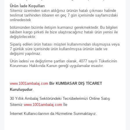
Ürün İade Koşulları
Sitemiz üzerinden satın aldığınız ürünün hatalı çıkması halinde
teslimat tarihinden itibaren en geç 7 gün içerisinde sayfamızdaki
online
destek
bölümünden bizimle iletişim kurmanız gerekmektedir. Bu bilgileri
takiben kargo şirketi ile bize ulaştıracağınız hatalı ürün yenisi ile
değiştirilecektir.
Sipariş edilen ürün hatası müşteri kullanımından oluşmuşsa veya
7 günlük süre içerisinde ürün kullanılmışsa ürünün iade ve
değişimi yapılmaz.
Ürün iadesi ve değiştirme şartları olarak, 4077 sayılı Tüketicinin
Korunması Hakkında Kanun gereği uygulamalar esastır.
www.1001ambalaj.com
Bir KUMBASAR DIŞ TİCARET
Kuruluşudur
.
30 Yıllık Ambalaj Sektöründeki Tecrübelerimizi Online Satış
Sitemiz
www.1001ambalaj.com
İle
İnternet Kullanıcılarının da Hizmetine Sunmaktayız.