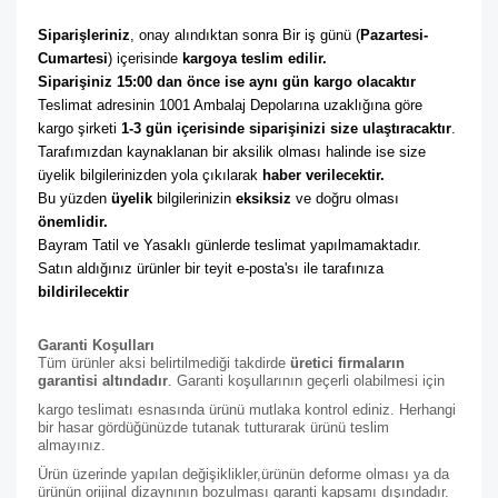
Siparişleriniz
, onay alındıktan sonra Bir iş günü (
Pazartesi-
Cumartesi
) içerisinde 
kargoya teslim edilir. 
Siparişiniz 15:00 dan önce ise aynı gün kargo olacaktır
Teslimat adresinin 1001 Ambalaj Depolarına uzaklığına göre 
kargo şirketi
 1-3 gün içerisinde siparişinizi size ulaştıracaktır
. 
Tarafımızdan kaynaklanan bir aksilik olması halinde ise size 
üyelik bilgilerinizden yola çıkılarak 
haber verilecektir. 
Bu yüzden 
üyelik
 bilgilerinizin 
eksiksiz
 ve doğru olması 
önemlidir. 
Bayram Tatil ve Yasaklı günlerde teslimat yapılmamaktadır. 
Satın aldığınız ürünler bir teyit e-posta'sı ile tarafınıza 
bildirilecektir
Garanti Koşulları
Tüm ürünler aksi belirtilmediği takdirde
üretici firmaların
garantisi altındadır
. Garanti koşullarının geçerli olabilmesi için
kargo teslimatı esnasında ürünü mutlaka kontrol ediniz. Herhangi
bir hasar gördüğünüzde tutanak tutturarak ürünü teslim
almayınız.
Ürün üzerinde yapılan değişiklikler,ürünün deforme olması ya da
ürünün orijinal dizaynının bozulması garanti kapsamı dışındadır.