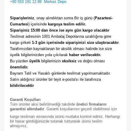
+90 553 191 12 88
Merkez Depo
Siparişleriniz
, onay alındıktan sonra Bir iş günü (
Pazartesi-
Cumartesi
) içerisinde 
kargoya teslim edilir. 
Siparişiniz 15:00 dan önce ise aynı gün kargo olacaktır
Teslimat adresinin 1001 Ambalaj Depolarına uzaklığına göre 
kargo şirketi
 1-3 gün içerisinde siparişinizi size ulaştıracaktır
. 
Tarafımızdan kaynaklanan bir aksilik olması halinde ise size 
üyelik bilgilerinizden yola çıkılarak 
haber verilecektir. 
Bu yüzden 
üyelik
 bilgilerinizin 
eksiksiz
 ve doğru olması 
önemlidir. 
Bayram Tatil ve Yasaklı günlerde teslimat yapılmamaktadır. 
Satın aldığınız ürünler bir teyit e-posta'sı ile tarafınıza 
bildirilecektir
Garanti Koşulları
Tüm ürünler aksi belirtilmediği takdirde
üretici firmaların
garantisi altındadır
. Garanti koşullarının geçerli olabilmesi için
kargo teslimatı esnasında ürünü mutlaka kontrol ediniz. Herhangi
bir hasar gördüğünüzde tutanak tutturarak ürünü teslim
almayınız.