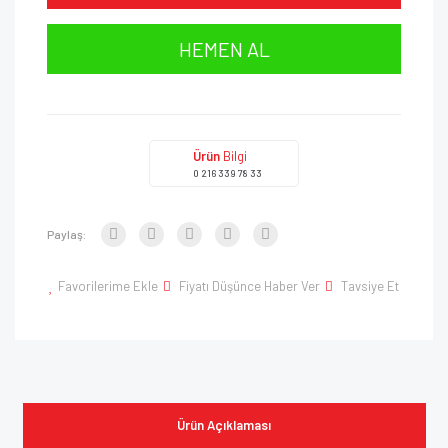
HEMEN AL
Ürün
Bilgi
0 216 339 78 33
Paylaş:
Favorilerime Ekle
Fiyatı Düşünce Haber Ver
Tavsiye Et
Ürün Açıklaması