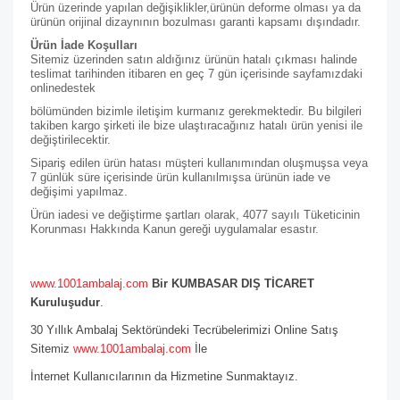
Ürün üzerinde yapılan değişiklikler,ürünün deforme olması ya da
ürünün orijinal dizaynının bozulması garanti kapsamı dışındadır.
Ürün İade Koşulları
Sitemiz üzerinden satın aldığınız ürünün hatalı çıkması halinde
teslimat tarihinden itibaren en geç 7 gün içerisinde sayfamızdaki
online
destek
bölümünden bizimle iletişim kurmanız gerekmektedir. Bu bilgileri
takiben kargo şirketi ile bize ulaştıracağınız hatalı ürün yenisi ile
değiştirilecektir.
Sipariş edilen ürün hatası müşteri kullanımından oluşmuşsa veya
7 günlük süre içerisinde ürün kullanılmışsa ürünün iade ve
değişimi yapılmaz.
Ürün iadesi ve değiştirme şartları olarak, 4077 sayılı Tüketicinin
Korunması Hakkında Kanun gereği uygulamalar esastır.
www.1001ambalaj.com
Bir KUMBASAR DIŞ TİCARET
Kuruluşudur
.
30 Yıllık Ambalaj Sektöründeki Tecrübelerimizi Online Satış
Sitemiz
www.1001ambalaj.com
İle
İnternet Kullanıcılarının da Hizmetine Sunmaktayız.