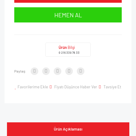
HEMEN AL
Ürün
Bilgi
0 216 339 78 33
Paylaş:
Favorilerime Ekle
Fiyatı Düşünce Haber Ver
Tavsiye Et
Ürün Açıklaması