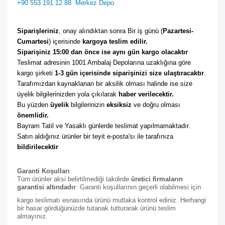
+90 553 191 12 88
Merkez Depo
Siparişleriniz
, onay alındıktan sonra Bir iş günü (
Pazartesi-
Cumartesi
) içerisinde 
kargoya teslim edilir. 
Siparişiniz 15:00 dan önce ise aynı gün kargo olacaktır
Teslimat adresinin 1001 Ambalaj Depolarına uzaklığına göre 
kargo şirketi
 1-3 gün içerisinde siparişinizi size ulaştıracaktır
. 
Tarafımızdan kaynaklanan bir aksilik olması halinde ise size 
üyelik bilgilerinizden yola çıkılarak 
haber verilecektir. 
Bu yüzden 
üyelik
 bilgilerinizin 
eksiksiz
 ve doğru olması 
önemlidir. 
Bayram Tatil ve Yasaklı günlerde teslimat yapılmamaktadır. 
Satın aldığınız ürünler bir teyit e-posta'sı ile tarafınıza 
bildirilecektir
Garanti Koşulları
Tüm ürünler aksi belirtilmediği takdirde
üretici firmaların
garantisi altındadır
. Garanti koşullarının geçerli olabilmesi için
kargo teslimatı esnasında ürünü mutlaka kontrol ediniz. Herhangi
bir hasar gördüğünüzde tutanak tutturarak ürünü teslim
almayınız.