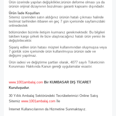
Ürün üzerinde yapılan değişiklikler,ürünün deforme olması ya da
ürünün orijinal dizaynının bozulması garanti kapsamı dışındadır.
Ürün İade Koşulları
Sitemiz üzerinden satın aldığınız ürünün hatalı çıkması halinde
teslimat tarihinden itibaren en geç 7 gün içerisinde sayfamızdaki
online
destek
bölümünden bizimle iletişim kurmanız gerekmektedir. Bu bilgileri
takiben kargo şirketi ile bize ulaştıracağınız hatalı ürün yenisi ile
değiştirilecektir.
Sipariş edilen ürün hatası müşteri kullanımından oluşmuşsa veya
7 günlük süre içerisinde ürün kullanılmışsa ürünün iade ve
değişimi yapılmaz.
Ürün iadesi ve değiştirme şartları olarak, 4077 sayılı Tüketicinin
Korunması Hakkında Kanun gereği uygulamalar esastır.
www.1001ambalaj.com
Bir KUMBASAR DIŞ TİCARET
Kuruluşudur
.
30 Yıllık Ambalaj Sektöründeki Tecrübelerimizi Online Satış
Sitemiz
www.1001ambalaj.com
İle
İnternet Kullanıcılarının da Hizmetine Sunmaktayız.