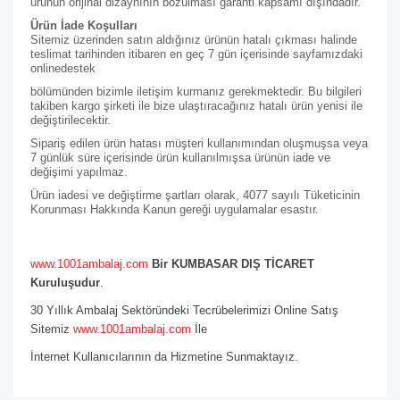
ürünün orijinal dizaynının bozulması garanti kapsamı dışındadır.
Ürün İade Koşulları
Sitemiz üzerinden satın aldığınız ürünün hatalı çıkması halinde
teslimat tarihinden itibaren en geç 7 gün içerisinde sayfamızdaki
online
destek
bölümünden bizimle iletişim kurmanız gerekmektedir. Bu bilgileri
takiben kargo şirketi ile bize ulaştıracağınız hatalı ürün yenisi ile
değiştirilecektir.
Sipariş edilen ürün hatası müşteri kullanımından oluşmuşsa veya
7 günlük süre içerisinde ürün kullanılmışsa ürünün iade ve
değişimi yapılmaz.
Ürün iadesi ve değiştirme şartları olarak, 4077 sayılı Tüketicinin
Korunması Hakkında Kanun gereği uygulamalar esastır.
www.1001ambalaj.com
Bir KUMBASAR DIŞ TİCARET
Kuruluşudur
.
30 Yıllık Ambalaj Sektöründeki Tecrübelerimizi Online Satış
Sitemiz
www.1001ambalaj.com
İle
İnternet Kullanıcılarının da Hizmetine Sunmaktayız.