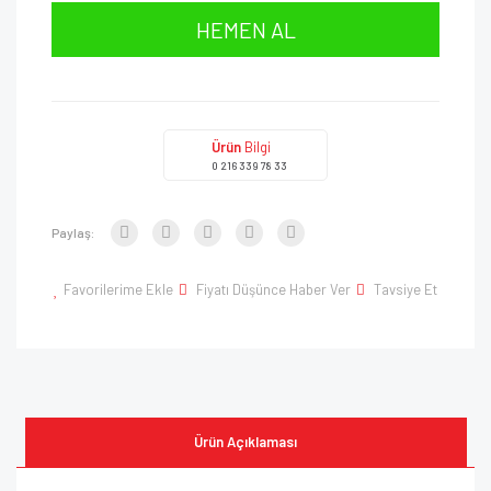
HEMEN AL
Ürün
Bilgi
0 216 339 78 33
Paylaş:
Favorilerime Ekle
Fiyatı Düşünce Haber Ver
Tavsiye Et
Ürün Açıklaması