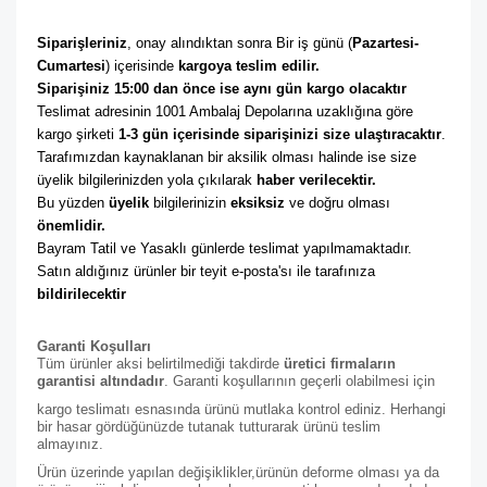
Siparişleriniz
, onay alındıktan sonra Bir iş günü (
Pazartesi-
Cumartesi
) içerisinde 
kargoya teslim edilir. 
Siparişiniz 15:00 dan önce ise aynı gün kargo olacaktır
Teslimat adresinin 1001 Ambalaj Depolarına uzaklığına göre 
kargo şirketi
 1-3 gün içerisinde siparişinizi size ulaştıracaktır
. 
Tarafımızdan kaynaklanan bir aksilik olması halinde ise size 
üyelik bilgilerinizden yola çıkılarak 
haber verilecektir. 
Bu yüzden 
üyelik
 bilgilerinizin 
eksiksiz
 ve doğru olması 
önemlidir. 
Bayram Tatil ve Yasaklı günlerde teslimat yapılmamaktadır. 
Satın aldığınız ürünler bir teyit e-posta'sı ile tarafınıza 
bildirilecektir
Garanti Koşulları
Tüm ürünler aksi belirtilmediği takdirde
üretici firmaların
garantisi altındadır
. Garanti koşullarının geçerli olabilmesi için
kargo teslimatı esnasında ürünü mutlaka kontrol ediniz. Herhangi
bir hasar gördüğünüzde tutanak tutturarak ürünü teslim
almayınız.
Ürün üzerinde yapılan değişiklikler,ürünün deforme olması ya da