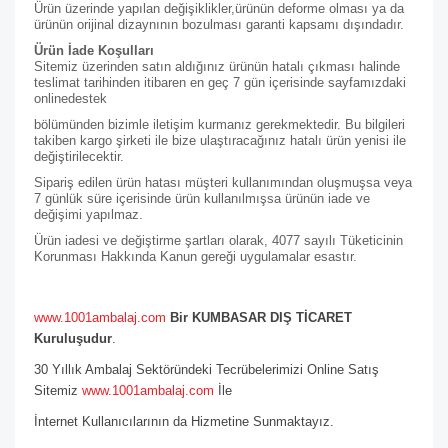
Ürün üzerinde yapılan değişiklikler,ürünün deforme olması ya da
ürünün orijinal dizaynının bozulması garanti kapsamı dışındadır.
Ürün İade Koşulları
Sitemiz üzerinden satın aldığınız ürünün hatalı çıkması halinde
teslimat tarihinden itibaren en geç 7 gün içerisinde sayfamızdaki
online
destek
bölümünden bizimle iletişim kurmanız gerekmektedir. Bu bilgileri
takiben kargo şirketi ile bize ulaştıracağınız hatalı ürün yenisi ile
değiştirilecektir.
Sipariş edilen ürün hatası müşteri kullanımından oluşmuşsa veya
7 günlük süre içerisinde ürün kullanılmışsa ürünün iade ve
değişimi yapılmaz.
Ürün iadesi ve değiştirme şartları olarak, 4077 sayılı Tüketicinin
Korunması Hakkında Kanun gereği uygulamalar esastır.
www.1001ambalaj.com
Bir KUMBASAR DIŞ TİCARET
Kuruluşudur
.
30 Yıllık Ambalaj Sektöründeki Tecrübelerimizi Online Satış
Sitemiz
www.1001ambalaj.com
İle
İnternet Kullanıcılarının da Hizmetine Sunmaktayız.