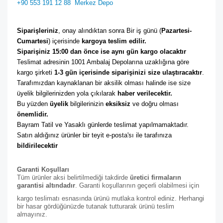
+90 553 191 12 88
Merkez Depo
Siparişleriniz
, onay alındıktan sonra Bir iş günü (
Pazartesi-
Cumartesi
) içerisinde 
kargoya teslim edilir. 
Siparişiniz 15:00 dan önce ise aynı gün kargo olacaktır
Teslimat adresinin 1001 Ambalaj Depolarına uzaklığına göre 
kargo şirketi
 1-3 gün içerisinde siparişinizi size ulaştıracaktır
. 
Tarafımızdan kaynaklanan bir aksilik olması halinde ise size 
üyelik bilgilerinizden yola çıkılarak 
haber verilecektir. 
Bu yüzden 
üyelik
 bilgilerinizin 
eksiksiz
 ve doğru olması 
önemlidir. 
Bayram Tatil ve Yasaklı günlerde teslimat yapılmamaktadır. 
Satın aldığınız ürünler bir teyit e-posta'sı ile tarafınıza 
bildirilecektir
Garanti Koşulları
Tüm ürünler aksi belirtilmediği takdirde
üretici firmaların
garantisi altındadır
. Garanti koşullarının geçerli olabilmesi için
kargo teslimatı esnasında ürünü mutlaka kontrol ediniz. Herhangi
bir hasar gördüğünüzde tutanak tutturarak ürünü teslim
almayınız.