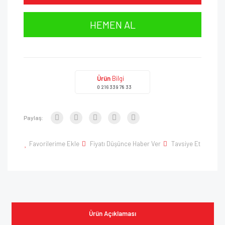
HEMEN AL
Ürün
Bilgi
0 216 339 78 33
Paylaş:
Favorilerime Ekle
Fiyatı Düşünce Haber Ver
Tavsiye Et
Ürün Açıklaması