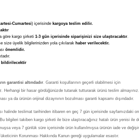
artesi-Cumartesi
) içerisinde 
kargoya teslim edilir. 
aktır
 göre kargo şirketi
 1-3 gün içerisinde siparişinizi size ulaştıracaktır
. 
 size üyelik bilgilerinizden yola çıkılarak 
haber verilecektir. 
sı 
önemlidir. 
tadır. 
 
bildirilecektir
arın garantisi altındadır
. Garanti koşullarının geçerli olabilmesi için
z. Herhangi bir hasar gördüğünüzde tutanak tutturarak ürünü teslim almayınız
ması ya da ürünün orijinal dizaynının bozulması garanti kapsamı dışındadır.
ı halinde teslimat tarihinden itibaren en geç 7 gün içerisinde sayfamızdaki on
ilgileri takiben kargo şirketi ile bize ulaştıracağınız hatalı ürün yenisi ile değ
şmuşsa veya 7 günlük süre içerisinde ürün kullanılmışsa ürünün iade ve değiş
ı Tüketicinin Korunması Hakkında Kanun gereği uygulamalar esastır.