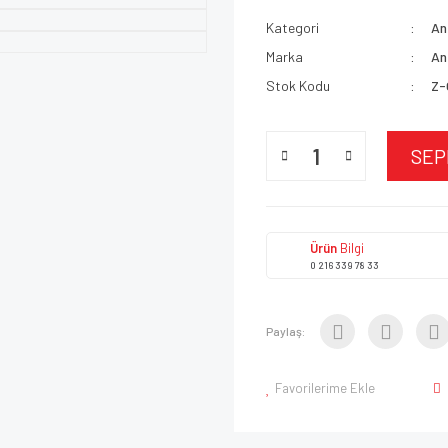
Kategori
An
Marka
An
Stok Kodu
Z-
SEP
Ürün
Bilgi
0 216 339 78 33
Paylaş:
Favorilerime Ekle