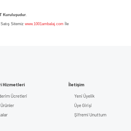
 Kuruluşudur
.
e Satış Sitemiz
www.1001ambalaj.com
İle
i Hizmetleri
İletişim
erim Ücretleri
Yeni Üyelik
 Ürünler
Üye Girişi
alar
Şifremi Unuttum