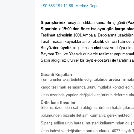
+90 553 191 12 88
Merkez Depo
Siparişleriniz
, onay alındıktan sonra Bir iş günü (
Paz
Siparişiniz 15:00 dan önce ise aynı gün kargo olac
Teslimat adresinin 1001 Ambalaj Depolarına uzaklığına
Tarafımızdan kaynaklanan bir aksilik olması halinde ise
Bu yüzden 
üyelik
 bilgilerinizin 
eksiksiz
 ve doğru olma
Bayram Tatil ve Yasaklı günlerde teslimat yapılmamak
Satın aldığınız ürünler bir teyit e-posta'sı ile tarafınıza
Garanti Koşulları
Tüm ürünler aksi belirtilmediği takdirde
üretici firmal
kargo teslimatı esnasında ürünü mutlaka kontrol edini
Ürün üzerinde yapılan değişiklikler,ürünün deforme ol
Ürün İade Koşulları
Sitemiz üzerinden satın aldığınız ürünün hatalı çıkmas
bölümünden bizimle iletişim kurmanız gerekmektedir. Bu b
Sipariş edilen ürün hatası müşteri kullanımından olu
Ürün iadesi ve değiştirme şartları olarak, 4077 sayıl