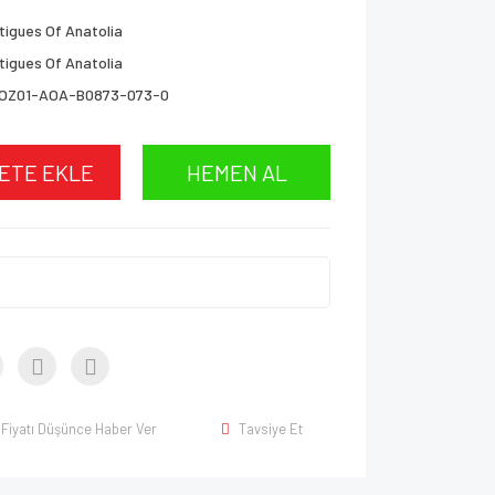
tigues Of Anatolia
tigues Of Anatolia
OZ01-AOA-B0873-073-0
ETE EKLE
HEMEN AL
Fiyatı Düşünce Haber Ver
Tavsiye Et