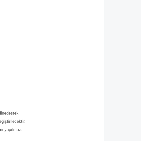
.
line
destek
iştirilecektir.
imi yapılmaz.