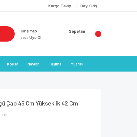
Kargo Takip
Bayi Giriş
Giriş Yap
Sepetim
Üye Ol
veya
Koliler
Naylon
Taşıma
Mutfak
Ölçü Çap 45 Cm Yükseklik 42 Cm
ünler