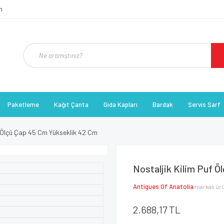
Paketleme
Kağıt Çanta
Gıda Kapları
Bardak
Servis Sarf
f Ölçü Çap 45 Cm Yükseklik 42 Cm
Nostaljik Kilim Puf 
Antigues Of Anatolia
markalı ür
2.688,17 TL