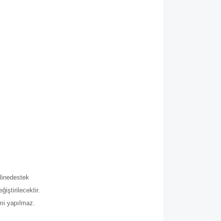
.
line
destek
iştirilecektir.
imi yapılmaz.