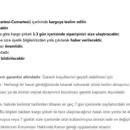
artesi-Cumartesi
) içerisinde 
kargoya teslim edilir. 
aktır
 göre kargo şirketi
 1-3 gün içerisinde siparişinizi size ulaştıracaktır
. 
 size üyelik bilgilerinizden yola çıkılarak 
haber verilecektir. 
sı 
önemlidir. 
tadır. 
 
bildirilecektir
arın garantisi altındadır
. Garanti koşullarının geçerli olabilmesi için
z. Herhangi bir hasar gördüğünüzde tutanak tutturarak ürünü teslim almayınız
ması ya da ürünün orijinal dizaynının bozulması garanti kapsamı dışındadır.
ı halinde teslimat tarihinden itibaren en geç 7 gün içerisinde sayfamızdaki on
ilgileri takiben kargo şirketi ile bize ulaştıracağınız hatalı ürün yenisi ile değ
şmuşsa veya 7 günlük süre içerisinde ürün kullanılmışsa ürünün iade ve değiş
ı Tüketicinin Korunması Hakkında Kanun gereği uygulamalar esastır.