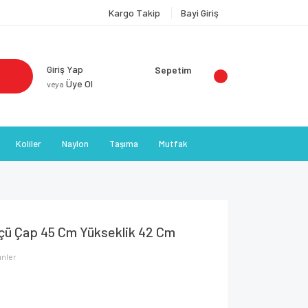
Kargo Takip
Bayi Giriş
Giriş Yap
Sepetim
Üye Ol
veya
Koliler
Naylon
Taşıma
Mutfak
Ölçü Çap 45 Cm Yükseklik 42 Cm
ünler