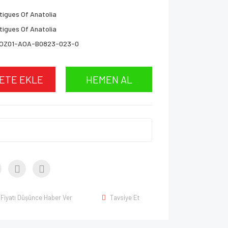
tigues Of Anatolia
tigues Of Anatolia
OZ01-AOA-B0823-023-0
ETE EKLE
HEMEN AL
Fiyatı Düşünce Haber Ver
Tavsiye Et