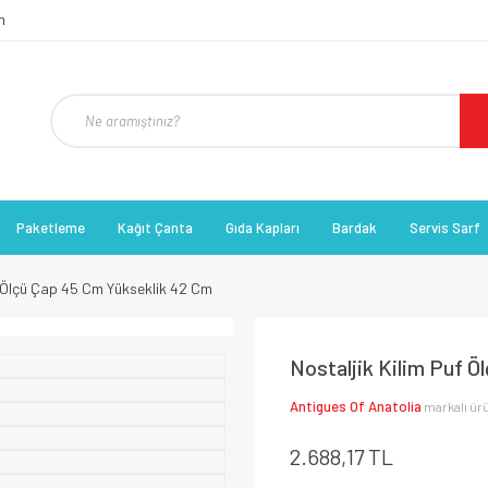
Paketleme
Kağıt Çanta
Gıda Kapları
Bardak
Servis Sarf
f Ölçü Çap 45 Cm Yükseklik 42 Cm
Nostaljik Kilim Puf 
Antigues Of Anatolia
markalı ür
2.688,17 TL