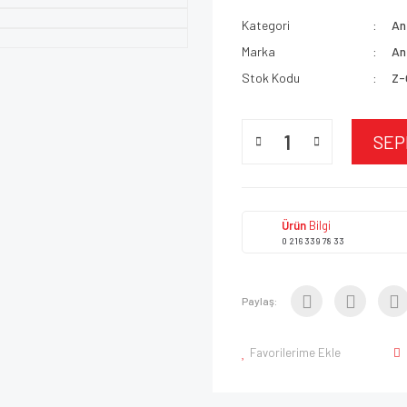
Kategori
An
Marka
An
Stok Kodu
Z-
SEP
Ürün
Bilgi
0 216 339 78 33
Paylaş:
Favorilerime Ekle