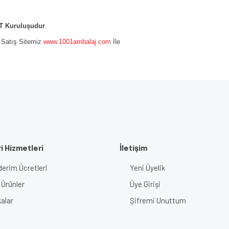
 Kuruluşudur
.
e Satış Sitemiz
www.1001ambalaj.com
İle
i Hizmetleri
İletişim
erim Ücretleri
Yeni Üyelik
 Ürünler
Üye Girişi
alar
Şifremi Unuttum