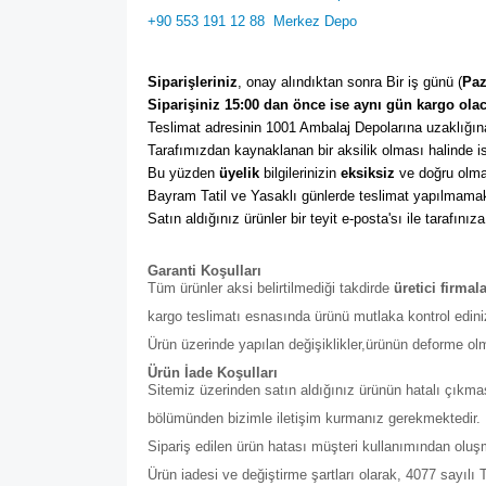
+90 553 191 12 88
Merkez Depo
Siparişleriniz
, onay alındıktan sonra Bir iş günü (
Paz
Siparişiniz 15:00 dan önce ise aynı gün kargo olac
Teslimat adresinin 1001 Ambalaj Depolarına uzaklığına
Tarafımızdan kaynaklanan bir aksilik olması halinde ise
Bu yüzden 
üyelik
 bilgilerinizin 
eksiksiz
 ve doğru olma
Bayram Tatil ve Yasaklı günlerde teslimat yapılmamak
Satın aldığınız ürünler bir teyit e-posta'sı ile tarafınıza
Garanti Koşulları
Tüm ürünler aksi belirtilmediği takdirde
üretici firmal
kargo teslimatı esnasında ürünü mutlaka kontrol edini
Ürün üzerinde yapılan değişiklikler,ürünün deforme ol
Ürün İade Koşulları
Sitemiz üzerinden satın aldığınız ürünün hatalı çıkmas
bölümünden bizimle iletişim kurmanız gerekmektedir. Bu b
Sipariş edilen ürün hatası müşteri kullanımından olu
Ürün iadesi ve değiştirme şartları olarak, 4077 sayıl