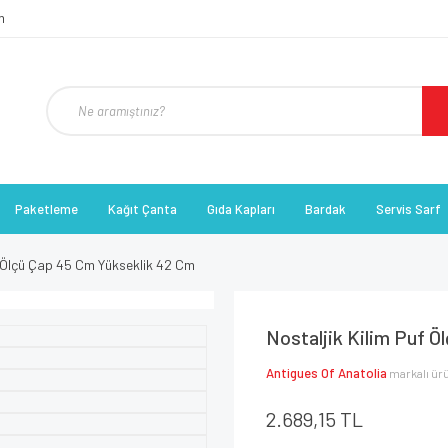
Paketleme
Kağıt Çanta
Gıda Kapları
Bardak
Servis Sarf
f Ölçü Çap 45 Cm Yükseklik 42 Cm
Nostaljik Kilim Puf 
Antigues Of Anatolia
markalı ür
2.689,15 TL