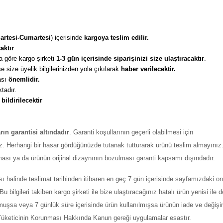
artesi-Cumartesi
) içerisinde 
kargoya teslim edilir. 
aktır
 göre kargo şirketi
 1-3 gün içerisinde siparişinizi size ulaştıracaktır
. 
 size üyelik bilgilerinizden yola çıkılarak 
haber verilecektir. 
sı 
önemlidir. 
tadır. 
 
bildirilecektir
arın garantisi altındadır
. Garanti koşullarının geçerli olabilmesi için
z. Herhangi bir hasar gördüğünüzde tutanak tutturarak ürünü teslim almayınız
ması ya da ürünün orijinal dizaynının bozulması garanti kapsamı dışındadır.
ı halinde teslimat tarihinden itibaren en geç 7 gün içerisinde sayfamızdaki on
ilgileri takiben kargo şirketi ile bize ulaştıracağınız hatalı ürün yenisi ile değ
şmuşsa veya 7 günlük süre içerisinde ürün kullanılmışsa ürünün iade ve değiş
ı Tüketicinin Korunması Hakkında Kanun gereği uygulamalar esastır.