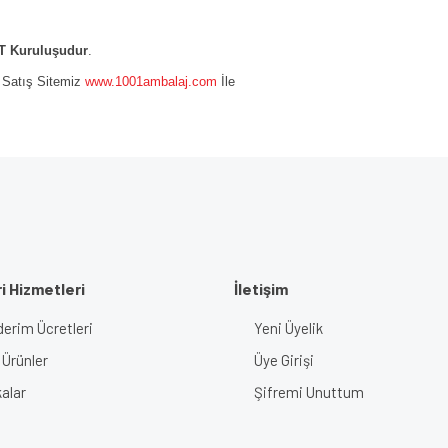
 Kuruluşudur
.
e Satış Sitemiz
www.1001ambalaj.com
İle
i Hizmetleri
İletişim
erim Ücretleri
Yeni Üyelik
 Ürünler
Üye Girişi
alar
Şifremi Unuttum