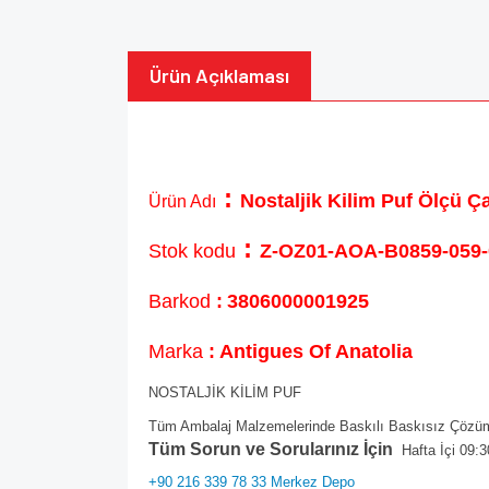
Ürün Açıklaması
:
Nostaljik Kilim Puf Ölçü 
Ürün Adı
:
Stok kodu
Z-OZ01-AOA-B0859-059-
Barkod
:
3806000001925
Marka
: Antigues Of Anatolia
NOSTALJİK KİLİM PUF
Tüm Ambalaj Malzemelerinde Baskılı Baskısız Çözüml
Tüm Sorun ve Sorularınız İçin
Hafta İçi 09:3
+90 216 339 78 33 Merkez Depo