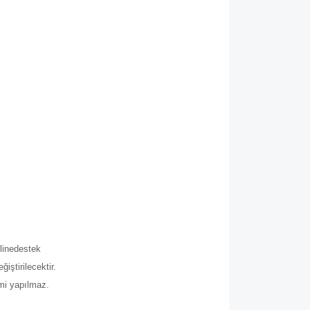
.
line
destek
iştirilecektir.
imi yapılmaz.