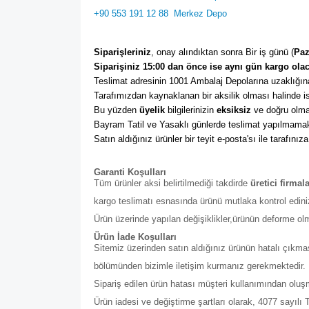
+90 553 191 12 88
Merkez Depo
Siparişleriniz
, onay alındıktan sonra Bir iş günü (
Paz
Siparişiniz 15:00 dan önce ise aynı gün kargo olac
Teslimat adresinin 1001 Ambalaj Depolarına uzaklığına
Tarafımızdan kaynaklanan bir aksilik olması halinde ise
Bu yüzden 
üyelik
 bilgilerinizin 
eksiksiz
 ve doğru olma
Bayram Tatil ve Yasaklı günlerde teslimat yapılmamak
Satın aldığınız ürünler bir teyit e-posta'sı ile tarafınıza
Garanti Koşulları
Tüm ürünler aksi belirtilmediği takdirde
üretici firmal
kargo teslimatı esnasında ürünü mutlaka kontrol edini
Ürün üzerinde yapılan değişiklikler,ürünün deforme ol
Ürün İade Koşulları
Sitemiz üzerinden satın aldığınız ürünün hatalı çıkmas
bölümünden bizimle iletişim kurmanız gerekmektedir. Bu b
Sipariş edilen ürün hatası müşteri kullanımından olu
Ürün iadesi ve değiştirme şartları olarak, 4077 sayıl