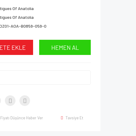
tigues Of Anatolia
tigues Of Anatolia
OZ01-AOA-B0859-059-0
ETE EKLE
HEMEN AL
Fiyatı Düşünce Haber Ver
Tavsiye Et