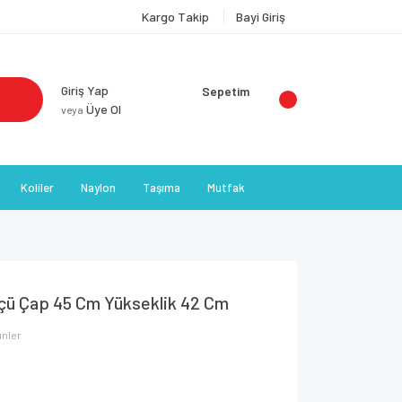
Kargo Takip
Bayi Giriş
Giriş Yap
Sepetim
Üye Ol
veya
Koliler
Naylon
Taşıma
Mutfak
Ölçü Çap 45 Cm Yükseklik 42 Cm
ünler