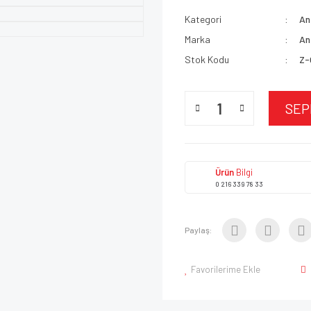
Kategori
An
Marka
An
Stok Kodu
Z-
SEP
Ürün
Bilgi
0 216 339 78 33
Paylaş:
Favorilerime Ekle