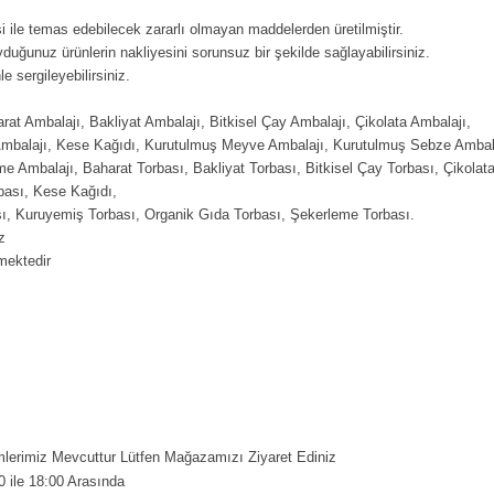
 ile temas edebilecek zararlı olmayan maddelerden üretilmiştir.
duğunuz ürünlerin nakliyesini sorunsuz bir şekilde sağlayabilirsiniz.
 sergileyebilirsiniz.
arat Ambalajı, Bakliyat Ambalajı, Bitkisel Çay Ambalajı, Çikolata Ambalajı,
Ambalajı, Kese Kağıdı, Kurutulmuş Meyve Ambalajı, Kurutulmuş Sebze Ambal
 Ambalajı, Baharat Torbası, Bakliyat Torbası, Bitkisel Çay Torbası, Çikolata
bası, Kese Kağıdı,
, Kuruyemiş Torbası, Organik Gıda Torbası, Şekerleme Torbası.
z
mektedir
erimiz Mevcuttur Lütfen Mağazamızı Ziyaret Ediniz
0 ile 18:00 Arasında