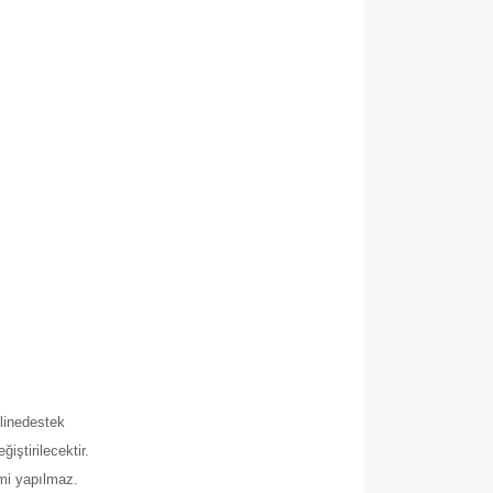
.
line
destek
iştirilecektir.
imi yapılmaz.