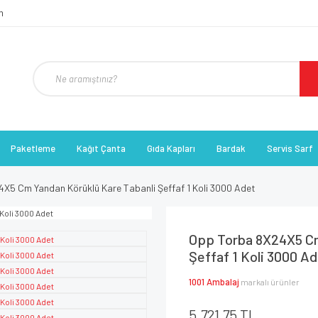
Paketleme
Kağıt Çanta
Gıda Kapları
Bardak
Servis Sarf
X5 Cm Yandan Körüklü Kare Tabanli Şeffaf 1 Koli 3000 Adet
Opp Torba 8X24X5 Cm
Şeffaf 1 Koli 3000 A
1001 Ambalaj
markalı ürünler
5.721,75 TL