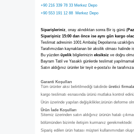
+90 216 339 78 33 Merkez Depo
+90 553 191 12 88
Merkez Depo
Siparişleriniz
, onay alındıktan sonra Bir iş günü (
Paz
Siparişiniz 15:00 dan önce ise aynı gün kargo olac
Teslimat adresinin 1001 Ambalaj Depolarına uzaklığına
Tarafımızdan kaynaklanan bir aksilik olması halinde ise
Bu yüzden 
üyelik
 bilgilerinizin 
eksiksiz
 ve doğru olma
Bayram Tatil ve Yasaklı günlerde teslimat yapılmamak
Satın aldığınız ürünler bir teyit e-posta'sı ile tarafınıza
Garanti Koşulları
Tüm ürünler aksi belirtilmediği takdirde
üretici firmal
kargo teslimatı esnasında ürünü mutlaka kontrol edini
Ürün üzerinde yapılan değişiklikler,ürünün deforme ol
Ürün İade Koşulları
Sitemiz üzerinden satın aldığınız ürünün hatalı çıkmas
bölümünden bizimle iletişim kurmanız gerekmektedir. Bu b
Sipariş edilen ürün hatası müşteri kullanımından olu