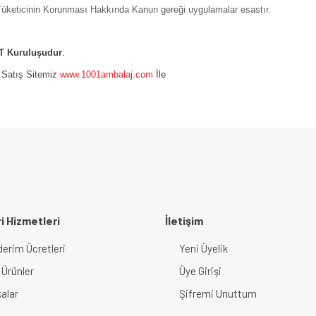
ı Tüketicinin Korunması Hakkında Kanun gereği uygulamalar esastır.
 Kuruluşudur
.
e Satış Sitemiz
www.1001ambalaj.com
İle
i Hizmetleri
İletişim
erim Ücretleri
Yeni Üyelik
 Ürünler
Üye Girişi
alar
Şifremi Unuttum