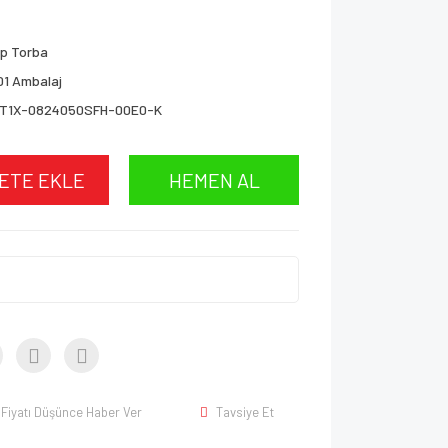
p Torba
01 Ambalaj
T1X-0824050SFH-00E0-K
ETE EKLE
HEMEN AL
Fiyatı Düşünce Haber Ver
Tavsiye Et