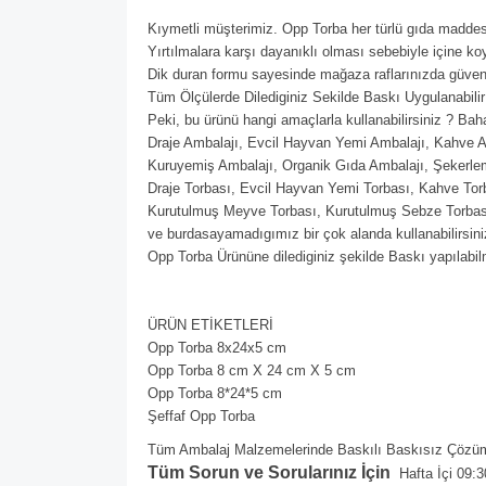
Kıymetli müşterimiz. Opp Torba her türlü gıda maddesi
Yırtılmalara karşı dayanıklı olması sebebiyle içine koy
Dik duran formu sayesinde mağaza raflarınızda güvenle
Tüm Ölçülerde Dilediginiz Sekilde Baskı Uygulanabilir
Peki, bu ürünü hangi amaçlarla kullanabilirsiniz ? Bah
Draje Ambalajı, Evcil Hayvan Yemi Ambalajı, Kahve 
Kuruyemiş Ambalajı, Organik Gıda Ambalajı, Şekerleme
Draje Torbası, Evcil Hayvan Yemi Torbası, Kahve Tor
Kurutulmuş Meyve Torbası, Kurutulmuş Sebze Torbası
ve burdasayamadıgımız bir çok alanda kullanabilirsini
Opp Torba Ürününe dilediginiz şekilde Baskı yapılabil
ÜRÜN ETİKETLERİ
Opp Torba 8x24x5 cm
Opp Torba 8 cm X 24 cm X 5 cm
Opp Torba 8*24*5 cm
Şeffaf Opp Torba
Tüm Ambalaj Malzemelerinde Baskılı Baskısız Çözüml
Tüm Sorun ve Sorularınız İçin
Hafta İçi 09:3