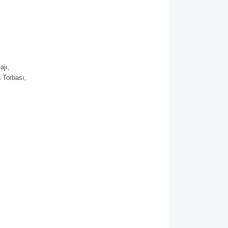
ajı,
 Torbası,