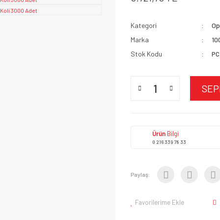
Kategori
Op
Marka
10
Stok Kodu
PC
SEP
Ürün
Bilgi
0 216 339 78 33
Paylaş:
Favorilerime Ekle