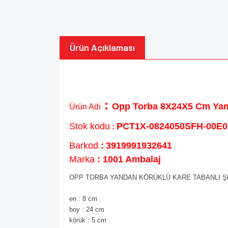
Ürün Açıklaması
:
Opp Torba 8X24X5 Cm Yanda
Ürün Adı
Stok kodu
PCT1X-0824050SFH-00E0
:
Barkod
:
3919991932641
Marka
: 1001 Ambalaj
OPP TORBA YANDAN KÖRÜKLÜ KARE TABANLI ŞEFF
en : 8 cm
boy : 24 cm
körük : 5 cm