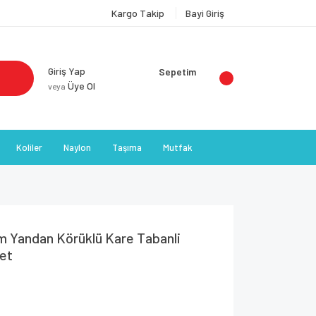
Kargo Takip
Bayi Giriş
Giriş Yap
Sepetim
Üye Ol
veya
Koliler
Naylon
Taşıma
Mutfak
 Yandan Körüklü Kare Tabanli
det