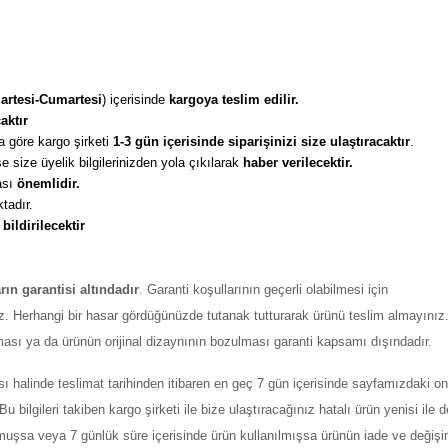
artesi-Cumartesi
) içerisinde 
kargoya teslim edilir. 
aktır
 göre kargo şirketi
 1-3 gün içerisinde siparişinizi size ulaştıracaktır
. 
 size üyelik bilgilerinizden yola çıkılarak 
haber verilecektir. 
sı 
önemlidir. 
tadır. 
 
bildirilecektir
arın garantisi altındadır
. Garanti koşullarının geçerli olabilmesi için
z. Herhangi bir hasar gördüğünüzde tutanak tutturarak ürünü teslim almayınız
ması ya da ürünün orijinal dizaynının bozulması garanti kapsamı dışındadır.
ı halinde teslimat tarihinden itibaren en geç 7 gün içerisinde sayfamızdaki on
ilgileri takiben kargo şirketi ile bize ulaştıracağınız hatalı ürün yenisi ile değ
şmuşsa veya 7 günlük süre içerisinde ürün kullanılmışsa ürünün iade ve değiş