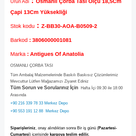
:
Osmanlı Çorba Tasi Ölçü 18,5Cm
Ürün Adı
Çapi 13Cm Yüksekliği
:
Stok kodu
Z-BB30-AOA-B0509-2
Barkod
:
3806000001081
Marka
: Antigues Of Anatolia
OSMANLI ÇORBA TASI
Tüm Ambalaj Malzemelerinde Baskılı Baskısız Çözümlerimiz
Mevcuttur Lütfen Mağazamızı Ziyaret Ediniz
Tüm Sorun ve Sorularınız İçin
Hafta İçi 09:30 ile 18:00
Arasında
+90 216 339 78 33 Merkez Depo
+90 553 191 12 88
Merkez Depo
Siparişleriniz
, onay alındıktan sonra Bir iş günü (
Pazartesi-
Cumartesi
) içerisinde 
kargoya teslim edilir. 