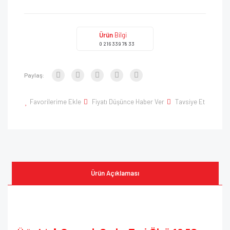
Ürün
Bilgi
0 216 339 78 33
Paylaş:
Favorilerime Ekle
Fiyatı Düşünce Haber Ver
Tavsiye Et
Ürün Açıklaması