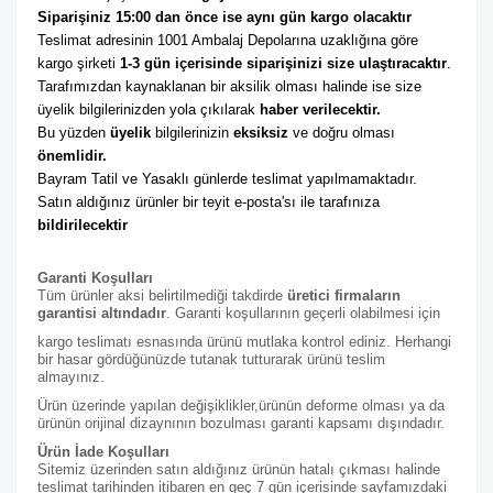
Siparişiniz 15:00 dan önce ise aynı gün kargo olacaktır
Teslimat adresinin 1001 Ambalaj Depolarına uzaklığına göre 
kargo şirketi
 1-3 gün içerisinde siparişinizi size ulaştıracaktır
. 
Tarafımızdan kaynaklanan bir aksilik olması halinde ise size 
üyelik bilgilerinizden yola çıkılarak 
haber verilecektir. 
Bu yüzden 
üyelik
 bilgilerinizin 
eksiksiz
 ve doğru olması 
önemlidir. 
Bayram Tatil ve Yasaklı günlerde teslimat yapılmamaktadır. 
Satın aldığınız ürünler bir teyit e-posta'sı ile tarafınıza 
bildirilecektir
Garanti Koşulları
Tüm ürünler aksi belirtilmediği takdirde
üretici firmaların
garantisi altındadır
. Garanti koşullarının geçerli olabilmesi için
kargo teslimatı esnasında ürünü mutlaka kontrol ediniz. Herhangi
bir hasar gördüğünüzde tutanak tutturarak ürünü teslim
almayınız.
Ürün üzerinde yapılan değişiklikler,ürünün deforme olması ya da
ürünün orijinal dizaynının bozulması garanti kapsamı dışındadır.
Ürün İade Koşulları
Sitemiz üzerinden satın aldığınız ürünün hatalı çıkması halinde
teslimat tarihinden itibaren en geç 7 gün içerisinde sayfamızdaki