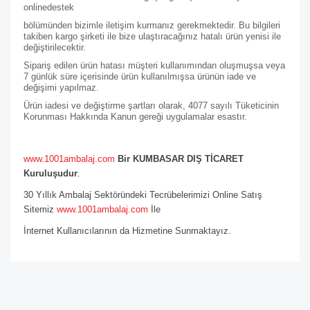
online
destek
bölümünden bizimle iletişim kurmanız gerekmektedir. Bu bilgileri
takiben kargo şirketi ile bize ulaştıracağınız hatalı ürün yenisi ile
değiştirilecektir.
Sipariş edilen ürün hatası müşteri kullanımından oluşmuşsa veya
7 günlük süre içerisinde ürün kullanılmışsa ürünün iade ve
değişimi yapılmaz.
Ürün iadesi ve değiştirme şartları olarak, 4077 sayılı Tüketicinin
Korunması Hakkında Kanun gereği uygulamalar esastır.
www.1001ambalaj.com
Bir KUMBASAR DIŞ TİCARET
Kuruluşudur
.
30 Yıllık Ambalaj Sektöründeki Tecrübelerimizi Online Satış
Sitemiz
www.1001ambalaj.com
İle
İnternet Kullanıcılarının da Hizmetine Sunmaktayız.