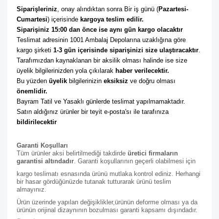
Siparişleriniz
, onay alındıktan sonra Bir iş günü (
Pazartesi-
Cumartesi
) içerisinde 
kargoya teslim edilir. 
Siparişiniz 15:00 dan önce ise aynı gün kargo olacaktır
Teslimat adresinin 1001 Ambalaj Depolarına uzaklığına göre 
kargo şirketi
 1-3 gün içerisinde siparişinizi size ulaştıracaktır
. 
Tarafımızdan kaynaklanan bir aksilik olması halinde ise size 
üyelik bilgilerinizden yola çıkılarak 
haber verilecektir. 
Bu yüzden 
üyelik
 bilgilerinizin 
eksiksiz
 ve doğru olması 
önemlidir. 
Bayram Tatil ve Yasaklı günlerde teslimat yapılmamaktadır. 
Satın aldığınız ürünler bir teyit e-posta'sı ile tarafınıza 
bildirilecektir
Garanti Koşulları
Tüm ürünler aksi belirtilmediği takdirde
üretici firmaların
garantisi altındadır
. Garanti koşullarının geçerli olabilmesi için
kargo teslimatı esnasında ürünü mutlaka kontrol ediniz. Herhangi
bir hasar gördüğünüzde tutanak tutturarak ürünü teslim
almayınız.
Ürün üzerinde yapılan değişiklikler,ürünün deforme olması ya da
ürünün orijinal dizaynının bozulması garanti kapsamı dışındadır.