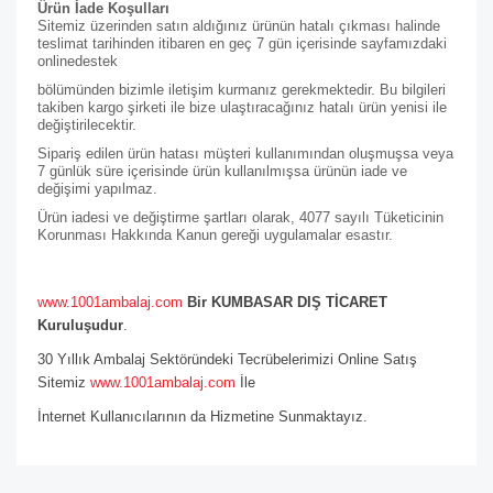
Ürün İade Koşulları
Sitemiz üzerinden satın aldığınız ürünün hatalı çıkması halinde
teslimat tarihinden itibaren en geç 7 gün içerisinde sayfamızdaki
online
destek
bölümünden bizimle iletişim kurmanız gerekmektedir. Bu bilgileri
takiben kargo şirketi ile bize ulaştıracağınız hatalı ürün yenisi ile
değiştirilecektir.
Sipariş edilen ürün hatası müşteri kullanımından oluşmuşsa veya
7 günlük süre içerisinde ürün kullanılmışsa ürünün iade ve
değişimi yapılmaz.
Ürün iadesi ve değiştirme şartları olarak, 4077 sayılı Tüketicinin
Korunması Hakkında Kanun gereği uygulamalar esastır.
www.1001ambalaj.com
Bir KUMBASAR DIŞ TİCARET
Kuruluşudur
.
30 Yıllık Ambalaj Sektöründeki Tecrübelerimizi Online Satış
Sitemiz
www.1001ambalaj.com
İle
İnternet Kullanıcılarının da Hizmetine Sunmaktayız.