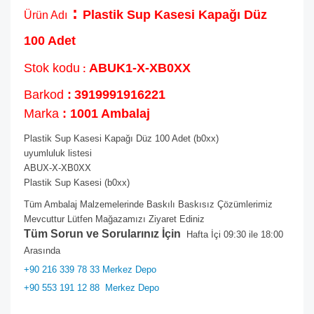
:
Plastik Sup Kasesi Kapağı Düz
Ürün Adı
100 Adet
Stok kodu
ABUK1-X-XB0XX
:
Barkod
:
3919991916221
Marka
: 1001 Ambalaj
Plastik Sup Kasesi Kapağı Düz 100 Adet (b0xx)
uyumluluk listesi
ABUX-X-XB0XX
Plastik Sup Kasesi (b0xx)
Tüm Ambalaj Malzemelerinde Baskılı Baskısız Çözümlerimiz
Mevcuttur Lütfen Mağazamızı Ziyaret Ediniz
Tüm Sorun ve Sorularınız İçin
Hafta İçi 09:30 ile 18:00
Arasında
+90 216 339 78 33 Merkez Depo
+90 553 191 12 88
Merkez Depo