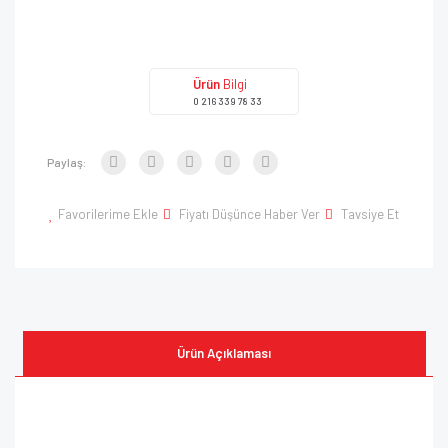
Ürün
Bilgi
0 216 339 78 33
Paylaş:
Favorilerime Ekle
Fiyatı Düşünce Haber Ver
Tavsiye Et
Ürün Açıklaması