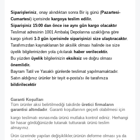
Siparişleriniz
, onay alındıktan sonra Bir iş günü (
Pazartesi-
Cumartesi
) içerisinde 
kargoya teslim edilir. 
Siparişiniz 15:00 dan önce ise aynı gün kargo olacaktır
Teslimat adresinin 1001 Ambalaj Depolarına uzaklığına göre 
kargo şirketi
 1-3 gün içerisinde siparişinizi size ulaştıracaktır
. 
Tarafımızdan kaynaklanan bir aksilik olması halinde ise size 
üyelik bilgilerinizden yola çıkılarak 
haber verilecektir. 
Bu yüzden 
üyelik
 bilgilerinizin 
eksiksiz
 ve doğru olması 
önemlidir. 
Bayram Tatil ve Yasaklı günlerde teslimat yapılmamaktadır. 
Satın aldığınız ürünler bir teyit e-posta'sı ile tarafınıza 
bildirilecektir
Garanti Koşulları
Tüm ürünler aksi belirtilmediği takdirde
üretici firmaların
garantisi altındadır
. Garanti koşullarının geçerli olabilmesi için
kargo teslimatı esnasında ürünü mutlaka kontrol ediniz. Herhangi
bir hasar gördüğünüzde tutanak tutturarak ürünü teslim
almayınız.
Ürün üzerinde yapılan değişiklikler,ürünün deforme olması ya da