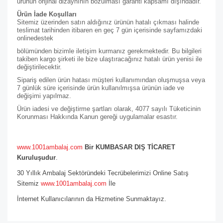
ürünün orijinal dizaynının bozulması garanti kapsamı dışındadır.
Ürün İade Koşulları
Sitemiz üzerinden satın aldığınız ürünün hatalı çıkması halinde
teslimat tarihinden itibaren en geç 7 gün içerisinde sayfamızdaki
online
destek
bölümünden bizimle iletişim kurmanız gerekmektedir. Bu bilgileri
takiben kargo şirketi ile bize ulaştıracağınız hatalı ürün yenisi ile
değiştirilecektir.
Sipariş edilen ürün hatası müşteri kullanımından oluşmuşsa veya
7 günlük süre içerisinde ürün kullanılmışsa ürünün iade ve
değişimi yapılmaz.
Ürün iadesi ve değiştirme şartları olarak, 4077 sayılı Tüketicinin
Korunması Hakkında Kanun gereği uygulamalar esastır.
www.1001ambalaj.com
Bir KUMBASAR DIŞ TİCARET
Kuruluşudur
.
30 Yıllık Ambalaj Sektöründeki Tecrübelerimizi Online Satış
Sitemiz
www.1001ambalaj.com
İle
İnternet Kullanıcılarının da Hizmetine Sunmaktayız.