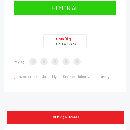
HEMEN AL
Ürün
Bilgi
0 216 339 78 33
Paylaş:
Favorilerime Ekle
Fiyatı Düşünce Haber Ver
Tavsiye Et
Ürün Açıklaması