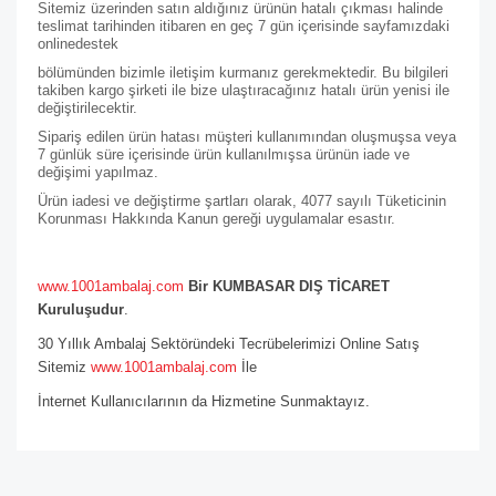
Sitemiz üzerinden satın aldığınız ürünün hatalı çıkması halinde
teslimat tarihinden itibaren en geç 7 gün içerisinde sayfamızdaki
online
destek
bölümünden bizimle iletişim kurmanız gerekmektedir. Bu bilgileri
takiben kargo şirketi ile bize ulaştıracağınız hatalı ürün yenisi ile
değiştirilecektir.
Sipariş edilen ürün hatası müşteri kullanımından oluşmuşsa veya
7 günlük süre içerisinde ürün kullanılmışsa ürünün iade ve
değişimi yapılmaz.
Ürün iadesi ve değiştirme şartları olarak, 4077 sayılı Tüketicinin
Korunması Hakkında Kanun gereği uygulamalar esastır.
www.1001ambalaj.com
Bir KUMBASAR DIŞ TİCARET
Kuruluşudur
.
30 Yıllık Ambalaj Sektöründeki Tecrübelerimizi Online Satış
Sitemiz
www.1001ambalaj.com
İle
İnternet Kullanıcılarının da Hizmetine Sunmaktayız.