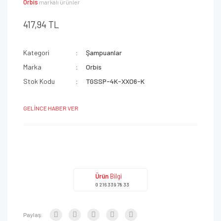
Orbis
markalı ürünler
417,94 TL
Kategori
Şampuanlar
Marka
Orbis
Stok Kodu
TGSSP-4K-XXO6-K
GELİNCE HABER VER
Ürün
Bilgi
0 216 339 78 33
Paylaş: