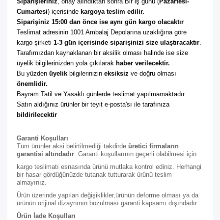
Siparişleriniz
, onay alındıktan sonra Bir iş günü (
Pazartesi-
Cumartesi
) içerisinde 
kargoya teslim edilir. 
Siparişiniz 15:00 dan önce ise aynı gün kargo olacaktır
Teslimat adresinin 1001 Ambalaj Depolarına uzaklığına göre 
kargo şirketi
 1-3 gün içerisinde siparişinizi size ulaştıracaktır
. 
Tarafımızdan kaynaklanan bir aksilik olması halinde ise size 
üyelik bilgilerinizden yola çıkılarak 
haber verilecektir. 
Bu yüzden 
üyelik
 bilgilerinizin 
eksiksiz
 ve doğru olması 
önemlidir. 
Bayram Tatil ve Yasaklı günlerde teslimat yapılmamaktadır. 
Satın aldığınız ürünler bir teyit e-posta'sı ile tarafınıza 
bildirilecektir
Garanti Koşulları
Tüm ürünler aksi belirtilmediği takdirde
üretici firmaların
garantisi altındadır
. Garanti koşullarının geçerli olabilmesi için
kargo teslimatı esnasında ürünü mutlaka kontrol ediniz. Herhangi
bir hasar gördüğünüzde tutanak tutturarak ürünü teslim
almayınız.
Ürün üzerinde yapılan değişiklikler,ürünün deforme olması ya da
ürünün orijinal dizaynının bozulması garanti kapsamı dışındadır.
Ürün İade Koşulları