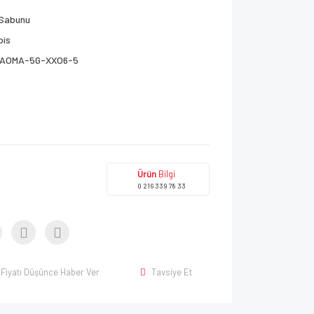
 Sabunu
bis
AOMA-5G-XXO6-5
Ürün
Bilgi
0 216 339 78 33
Fiyatı Düşünce Haber Ver
Tavsiye Et