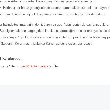
arın garantisi altındadır
. Garanti koşullarının geçerli olabilmesi için
z. Herhangi bir hasar gördüğünüzde tutanak tutturarak ürünü teslim almayınız
ması ya da ürünün orijinal dizaynının bozulması garanti kapsamı dışındadır.
ı halinde teslimat tarihinden itibaren en geç 7 gün içerisinde sayfamızdaki on
ilgileri takiben kargo şirketi ile bize ulaştıracağınız hatalı ürün yenisi ile değ
şmuşsa veya 7 günlük süre içerisinde ürün kullanılmışsa ürünün iade ve değiş
ı Tüketicinin Korunması Hakkında Kanun gereği uygulamalar esastır.
 Kuruluşudur
.
e Satış Sitemiz
www.1001ambalaj.com
İle