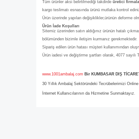
Tüm ürünler aksi belirtilmediği takdirde
üretici firmal
kargo teslimatı esnasında ürünü mutlaka kontrol edini
Ürün üzerinde yapılan değişiklikler,ürünün deforme ol
Ürün İade Koşulları
Sitemiz üzerinden satın aldığınız ürünün hatalı çıkmas
bölümünden bizimle iletişim kurmanız gerekmektedir. Bu b
Sipariş edilen ürün hatası müşteri kullanımından olu
Ürün iadesi ve değiştirme şartları olarak, 4077 sayıl
www.1001ambalaj.com
Bir KUMBASAR DIŞ TİCARET
30 Yıllık Ambalaj Sektöründeki Tecrübelerimizi Onlin
İnternet Kullanıcılarının da Hizmetine Sunmaktayız.