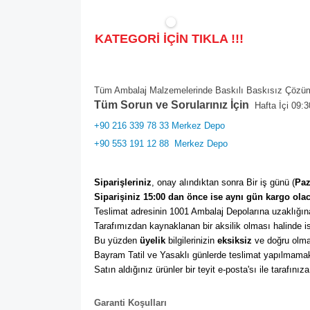
KATEGORİ İÇİN TIKLA !!!
Tüm Ambalaj Malzemelerinde Baskılı Baskısız Çözüml
Tüm Sorun ve Sorularınız İçin
Hafta İçi 09:3
+90 216 339 78 33 Merkez Depo
+90 553 191 12 88
Merkez Depo
Siparişleriniz
, onay alındıktan sonra Bir iş günü (
Paz
Siparişiniz 15:00 dan önce ise aynı gün kargo olac
Teslimat adresinin 1001 Ambalaj Depolarına uzaklığına
Tarafımızdan kaynaklanan bir aksilik olması halinde ise
Bu yüzden 
üyelik
 bilgilerinizin 
eksiksiz
 ve doğru olma
Bayram Tatil ve Yasaklı günlerde teslimat yapılmamak
Satın aldığınız ürünler bir teyit e-posta'sı ile tarafınıza
Garanti Koşulları