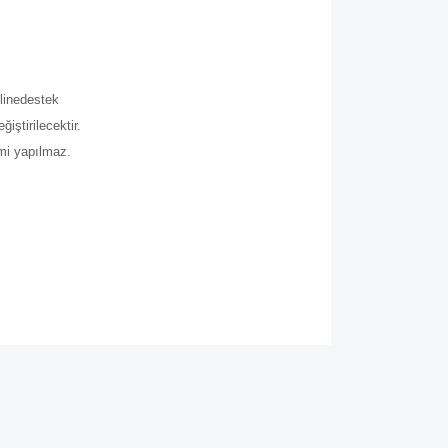
.
line
destek
iştirilecektir.
imi yapılmaz.