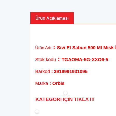
Ürün Açıklaması
:
Sivi El Sabun 500 Ml Misk-
Ürün Adı
:
Stok kodu
TGAOMA-5G-XXO6-5
Barkod
:
3919991931095
Marka
: Orbis
KATEGORİ İÇİN TIKLA !!!