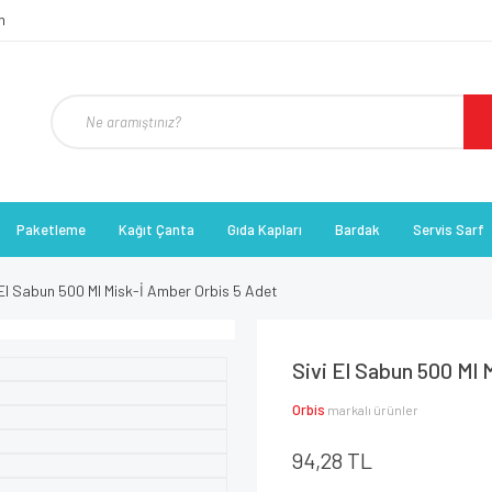
Paketleme
Kağıt Çanta
Gıda Kapları
Bardak
Servis Sarf
 El Sabun 500 Ml Misk-İ Amber Orbis 5 Adet
Sivi El Sabun 500 Ml 
Orbis
markalı ürünler
94,28 TL