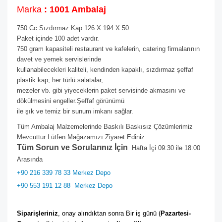
Marka
: 1001 Ambalaj
750 Cc Sızdırmaz Kap 126 X 194 X 50
Paket içinde 100 adet vardır.
750 gram kapasiteli restaurant ve kafelerin, catering firmalarının
davet ve yemek servislerinde
kullanabilecekleri kaliteli, kendinden kapaklı, sızdırmaz şeffaf
plastik kap; her türlü salatalar,
mezeler vb. gibi yiyeceklerin paket servisinde akmasını ve
dökülmesini engeller.Şeffaf görünümü
ile şık ve temiz bir sunum imkanı sağlar.
Tüm Ambalaj Malzemelerinde Baskılı Baskısız Çözümlerimiz
Mevcuttur Lütfen Mağazamızı Ziyaret Ediniz
Tüm Sorun ve Sorularınız İçin
Hafta İçi 09:30 ile 18:00
Arasında
+90 216 339 78 33 Merkez Depo
+90 553 191 12 88
Merkez Depo
Siparişleriniz
, onay alındıktan sonra Bir iş günü (
Pazartesi-