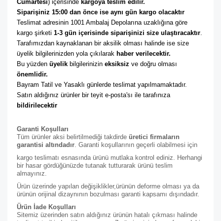
Cumartesi
) içerisinde 
kargoya teslim edilir. 
Siparişiniz 15:00 dan önce ise aynı gün kargo olacaktır
Teslimat adresinin 1001 Ambalaj Depolarına uzaklığına göre 
kargo şirketi
 1-3 gün içerisinde siparişinizi size ulaştıracaktır
. 
Tarafımızdan kaynaklanan bir aksilik olması halinde ise size 
üyelik bilgilerinizden yola çıkılarak 
haber verilecektir. 
Bu yüzden 
üyelik
 bilgilerinizin 
eksiksiz
 ve doğru olması 
önemlidir. 
Bayram Tatil ve Yasaklı günlerde teslimat yapılmamaktadır. 
Satın aldığınız ürünler bir teyit e-posta'sı ile tarafınıza 
bildirilecektir
Garanti Koşulları
Tüm ürünler aksi belirtilmediği takdirde
üretici firmaların
garantisi altındadır
. Garanti koşullarının geçerli olabilmesi için
kargo teslimatı esnasında ürünü mutlaka kontrol ediniz. Herhangi
bir hasar gördüğünüzde tutanak tutturarak ürünü teslim
almayınız.
Ürün üzerinde yapılan değişiklikler,ürünün deforme olması ya da
ürünün orijinal dizaynının bozulması garanti kapsamı dışındadır.
Ürün İade Koşulları
Sitemiz üzerinden satın aldığınız ürünün hatalı çıkması halinde