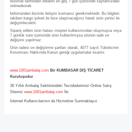
teslimat tarihinden itibaren en geç 7 gün içerisinde sayfamızdaki
online
destek
bölümünden bizimle iletişim kurmanız gerekmektedir. Bu bilgileri
takiben kargo şirketi ile bize ulaştıracağınız hatalı ürün yenisi ile
değiştirilecektir.
Sipariş edilen ürün hatası müşteri kullanımından oluşmuşsa veya
7 günlük süre içerisinde ürün kullanılmışsa ürünün iade ve
değişimi yapılmaz.
Ürün iadesi ve değiştirme şartları olarak, 4077 sayılı Tüketicinin
Korunması Hakkında Kanun gereği uygulamalar esastır.
www.1001ambalaj.com
Bir KUMBASAR DIŞ TİCARET
Kuruluşudur
.
30 Yıllık Ambalaj Sektöründeki Tecrübelerimizi Online Satış
Sitemiz
www.1001ambalaj.com
İle
İnternet Kullanıcılarının da Hizmetine Sunmaktayız.