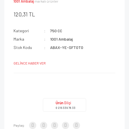
1001 Ambalaj
markalı ürünler
120,31 TL
Kategori
750 CC
Marka
1001 Ambalaj
Stok Kodu
ABAX-YE-SFT0T0
GELİNCE HABER VER
Ürün
Bilgi
0 216 339 78 33
Paylaş: