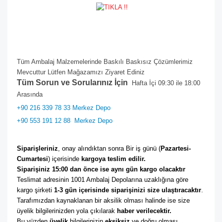
Tüm Ambalaj Malzemelerinde Baskılı Baskısız Çözümlerimiz
Mevcuttur Lütfen Mağazamızı Ziyaret Ediniz
Tüm Sorun ve Sorularınız İçin
Hafta İçi 09:30 ile 18:00
Arasında
+90 216 339 78 33 Merkez Depo
+90 553 191 12 88
Merkez Depo
Siparişleriniz
, onay alındıktan sonra Bir iş günü (
Pazartesi-
Cumartesi
) içerisinde 
kargoya teslim edilir. 
Siparişiniz 15:00 dan önce ise aynı gün kargo olacaktır
Teslimat adresinin 1001 Ambalaj Depolarına uzaklığına göre 
kargo şirketi
 1-3 gün içerisinde siparişinizi size ulaştıracaktır
. 
Tarafımızdan kaynaklanan bir aksilik olması halinde ise size 
üyelik bilgilerinizden yola çıkılarak 
haber verilecektir. 
Bu yüzden 
üyelik
 bilgilerinizin 
eksiksiz
 ve doğru olması 