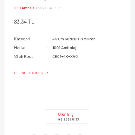
1001 Ambalaj
markalı ürünler
83,34 TL
Kategori
45 Cm Kutusuz 8 Mikron
Marka
1001 Ambalaj
Stok Kodu
CEC1-4K-XA0
GELİNCE HABER VER
Ürün
Bilgi
0 216 339 78 33