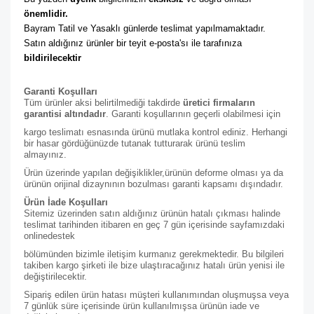
önemlidir. 
Bayram Tatil ve Yasaklı günlerde teslimat yapılmamaktadır. 
Satın aldığınız ürünler bir teyit e-posta'sı ile tarafınıza 
bildirilecektir
Garanti Koşulları
Tüm ürünler aksi belirtilmediği takdirde
üretici firmaların
garantisi altındadır
. Garanti koşullarının geçerli olabilmesi için
kargo teslimatı esnasında ürünü mutlaka kontrol ediniz. Herhangi
bir hasar gördüğünüzde tutanak tutturarak ürünü teslim
almayınız.
Ürün üzerinde yapılan değişiklikler,ürünün deforme olması ya da
ürünün orijinal dizaynının bozulması garanti kapsamı dışındadır.
Ürün İade Koşulları
Sitemiz üzerinden satın aldığınız ürünün hatalı çıkması halinde
teslimat tarihinden itibaren en geç 7 gün içerisinde sayfamızdaki
online
destek
bölümünden bizimle iletişim kurmanız gerekmektedir. Bu bilgileri
takiben kargo şirketi ile bize ulaştıracağınız hatalı ürün yenisi ile
değiştirilecektir.
Sipariş edilen ürün hatası müşteri kullanımından oluşmuşsa veya
7 günlük süre içerisinde ürün kullanılmışsa ürünün iade ve