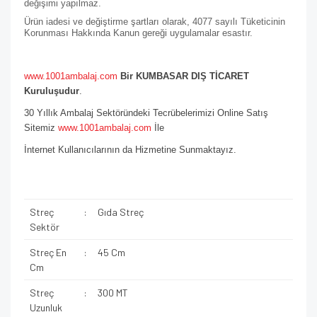
değişimi yapılmaz.
Ürün iadesi ve değiştirme şartları olarak, 4077 sayılı Tüketicinin
Korunması Hakkında Kanun gereği uygulamalar esastır.
www.1001ambalaj.com
Bir KUMBASAR DIŞ TİCARET
Kuruluşudur
.
30 Yıllık Ambalaj Sektöründeki Tecrübelerimizi Online Satış
Sitemiz
www.1001ambalaj.com
İle
İnternet Kullanıcılarının da Hizmetine Sunmaktayız.
Streç
:
Gıda Streç
Sektör
Streç En
:
45 Cm
Cm
Streç
:
300 MT
Uzunluk