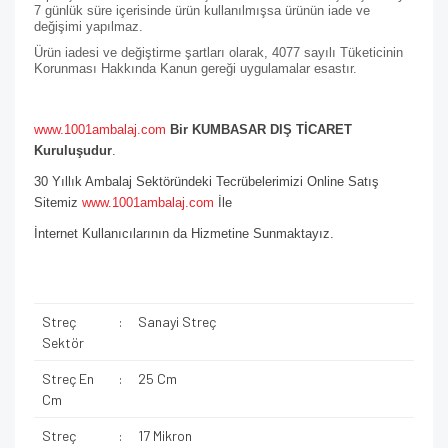
7 günlük süre içerisinde ürün kullanılmışsa ürünün iade ve
değişimi yapılmaz.
Ürün iadesi ve değiştirme şartları olarak, 4077 sayılı Tüketicinin
Korunması Hakkında Kanun gereği uygulamalar esastır.
www.1001ambalaj.com
Bir KUMBASAR DIŞ TİCARET
Kuruluşudur
.
30 Yıllık Ambalaj Sektöründeki Tecrübelerimizi Online Satış
Sitemiz
www.1001ambalaj.com
İle
İnternet Kullanıcılarının da Hizmetine Sunmaktayız.
Streç
:
Sanayi Streç
Sektör
Streç En
:
25 Cm
Cm
Streç
:
17 Mikron