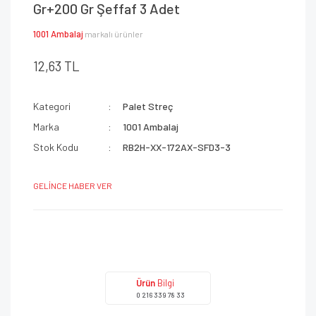
Gr+200 Gr Şeffaf 3 Adet
1001 Ambalaj
markalı ürünler
12,63 TL
Kategori
Palet Streç
Marka
1001 Ambalaj
Stok Kodu
RB2H-XX-172AX-SFD3-3
GELİNCE HABER VER
Ürün
Bilgi
0 216 339 78 33