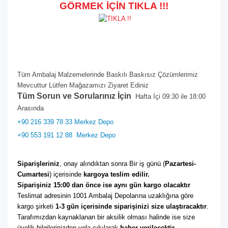
GÖRMEK İÇİN TIKLA !!!
Tüm Ambalaj Malzemelerinde Baskılı Baskısız Çözümlerimiz
Mevcuttur Lütfen Mağazamızı Ziyaret Ediniz
Tüm Sorun ve Sorularınız İçin
Hafta İçi 09:30 ile 18:00
Arasında
+90 216 339 78 33 Merkez Depo
+90 553 191 12 88
Merkez Depo
Siparişleriniz
, onay alındıktan sonra Bir iş günü (
Pazartesi-
Cumartesi
) içerisinde 
kargoya teslim edilir. 
Siparişiniz 15:00 dan önce ise aynı gün kargo olacaktır
Teslimat adresinin 1001 Ambalaj Depolarına uzaklığına göre 
kargo şirketi
 1-3 gün içerisinde siparişinizi size ulaştıracaktır
. 
Tarafımızdan kaynaklanan bir aksilik olması halinde ise size 
üyelik bilgilerinizden yola çıkılarak 
haber verilecektir. 