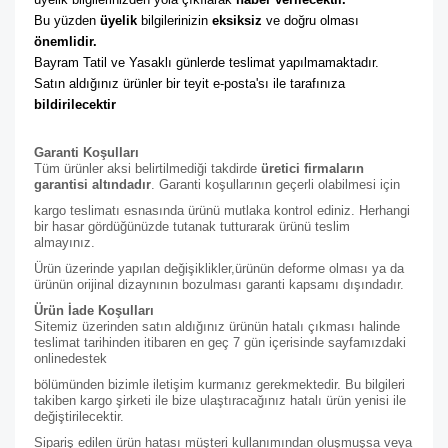
Bu yüzden 
üyelik
 bilgilerinizin 
eksiksiz
 ve doğru olması 
önemlidir. 
Bayram Tatil ve Yasaklı günlerde teslimat yapılmamaktadır. 
Satın aldığınız ürünler bir teyit e-posta'sı ile tarafınıza 
bildirilecektir
Garanti Koşulları
Tüm ürünler aksi belirtilmediği takdirde
üretici firmaların
garantisi altındadır
. Garanti koşullarının geçerli olabilmesi için
kargo teslimatı esnasında ürünü mutlaka kontrol ediniz. Herhangi
bir hasar gördüğünüzde tutanak tutturarak ürünü teslim
almayınız.
Ürün üzerinde yapılan değişiklikler,ürünün deforme olması ya da
ürünün orijinal dizaynının bozulması garanti kapsamı dışındadır.
Ürün İade Koşulları
Sitemiz üzerinden satın aldığınız ürünün hatalı çıkması halinde
teslimat tarihinden itibaren en geç 7 gün içerisinde sayfamızdaki
online
destek
bölümünden bizimle iletişim kurmanız gerekmektedir. Bu bilgileri
takiben kargo şirketi ile bize ulaştıracağınız hatalı ürün yenisi ile
değiştirilecektir.
Sipariş edilen ürün hatası müşteri kullanımından oluşmuşsa veya