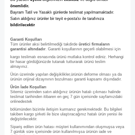
önemlidir. 
Bayram Tatil ve Yasaklı günlerde teslimat yapılmamaktadır. 
Satın aldığınız ürünler bir teyit e-posta'sı ile tarafınıza 
bildirilecektir
Garanti Koşulları
Tüm ürünler aksi belirtilmediği takdirde
üretici firmaların
garantisi altındadır
. Garanti koşullarının geçerli olabilmesi için
kargo teslimatı esnasında ürünü mutlaka kontrol ediniz. Herhangi
bir hasar gördüğünüzde tutanak tutturarak ürünü teslim
almayınız.
Ürün üzerinde yapılan değişiklikler,ürünün deforme olması ya da
ürünün orijinal dizaynının bozulması garanti kapsamı dışındadır.
Ürün İade Koşulları
Sitemiz üzerinden satın aldığınız ürünün hatalı çıkması halinde
teslimat tarihinden itibaren en geç 7 gün içerisinde sayfamızdaki
online
destek
bölümünden bizimle iletişim kurmanız gerekmektedir. Bu bilgileri
takiben kargo şirketi ile bize ulaştıracağınız hatalı ürün yenisi ile
değiştirilecektir.
Sipariş edilen ürün hatası müşteri kullanımından oluşmuşsa veya
7 günlük süre içerisinde ürün kullanılmışsa ürünün iade ve