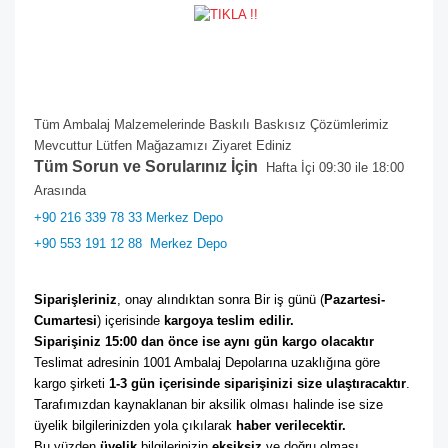
Tüm Ambalaj Malzemelerinde Baskılı Baskısız Çözümlerimiz
Mevcuttur Lütfen Mağazamızı Ziyaret Ediniz
Tüm Sorun ve Sorularınız İçin
Hafta İçi 09:30 ile 18:00
Arasında
+90 216 339 78 33 Merkez Depo
+90 553 191 12 88
Merkez Depo
Siparişleriniz
, onay alındıktan sonra Bir iş günü (
Pazartesi-
Cumartesi
) içerisinde 
kargoya teslim edilir. 
Siparişiniz 15:00 dan önce ise aynı gün kargo olacaktır
Teslimat adresinin 1001 Ambalaj Depolarına uzaklığına göre 
kargo şirketi
 1-3 gün içerisinde siparişinizi size ulaştıracaktır
. 
Tarafımızdan kaynaklanan bir aksilik olması halinde ise size 
üyelik bilgilerinizden yola çıkılarak 
haber verilecektir. 
Bu yüzden 
üyelik
 bilgilerinizin 
eksiksiz
 ve doğru olması 