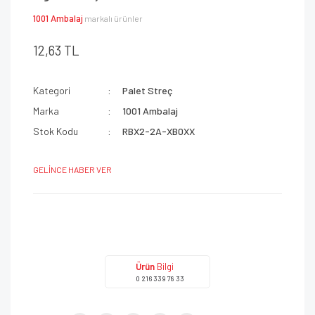
1001 Ambalaj
markalı ürünler
12,63 TL
Kategori
Palet Streç
Marka
1001 Ambalaj
Stok Kodu
RBX2-2A-XB0XX
GELİNCE HABER VER
Ürün
Bilgi
0 216 339 78 33