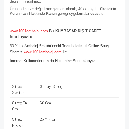
değişimi yapılmaz.
Ürün iadesi ve değiştirme şartları olarak, 4077 sayılı Tüketicinin
Korunması Hakkında Kanun gereği uygulamalar esastır.
www.1001ambalaj.com
Bir KUMBASAR DIŞ TİCARET
Kuruluşudur
.
30 Yıllık Ambalaj Sektöründeki Tecrübelerimizi Online Satış
Sitemiz
www.1001ambalaj.com
İle
İnternet Kullanıcılarının da Hizmetine Sunmaktayız.
Streç
:
Sanayi Streç
Sektör
Streç En
:
50 Cm
Cm
Streç
:
23 Mikron
Mikron